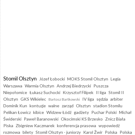
Stomil Olsztyn
Józef Łobocki
MOKS Stomil Olsztyn
Legia
Warszawa
Warmia Olsztyn
Andrzej Biedrzycki
Puszcza
Niepołomice
Łukasz Suchocki
Krzysztof Filipek
II liga
Stomil II
Olsztyn
GKS Wikielec
IV liga
sędzia
arbiter
Bartosz Bartkowski
Dominik Kun
kontuzje
walne
zarząd
Olsztyn
stadion Stomilu
Pelikan Łowicz
kibice
Widzew Łódź
gadżety
Puchar Polski
Michał
Świderski
Paweł Baranowski
Okocimski KS Brzesko
Znicz Biała
Piska
Zbigniew Kaczmarek
konferencja prasowa
wypowiedź
rozmowa
bilety
Stomil Olsztyn - juniorzy
Karol Żwir
Polska
Polska