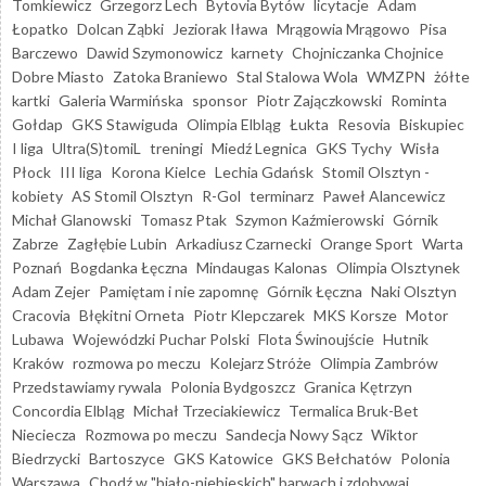
Tomkiewicz
Grzegorz Lech
Bytovia Bytów
licytacje
Adam
Łopatko
Dolcan Ząbki
Jeziorak Iława
Mrągowia Mrągowo
Pisa
Barczewo
Dawid Szymonowicz
karnety
Chojniczanka Chojnice
Dobre Miasto
Zatoka Braniewo
Stal Stalowa Wola
WMZPN
żółte
kartki
Galeria Warmińska
sponsor
Piotr Zajączkowski
Rominta
Gołdap
GKS Stawiguda
Olimpia Elbląg
Łukta
Resovia
Biskupiec
I liga
Ultra(S)tomiL
treningi
Miedź Legnica
GKS Tychy
Wisła
Płock
III liga
Korona Kielce
Lechia Gdańsk
Stomil Olsztyn -
kobiety
AS Stomil Olsztyn
R-Gol
terminarz
Paweł Alancewicz
Michał Glanowski
Tomasz Ptak
Szymon Kaźmierowski
Górnik
Zabrze
Zagłębie Lubin
Arkadiusz Czarnecki
Orange Sport
Warta
Poznań
Bogdanka Łęczna
Mindaugas Kalonas
Olimpia Olsztynek
Adam Zejer
Pamiętam i nie zapomnę
Górnik Łęczna
Naki Olsztyn
Cracovia
Błękitni Orneta
Piotr Klepczarek
MKS Korsze
Motor
Lubawa
Wojewódzki Puchar Polski
Flota Świnoujście
Hutnik
Kraków
rozmowa po meczu
Kolejarz Stróże
Olimpia Zambrów
Przedstawiamy rywala
Polonia Bydgoszcz
Granica Kętrzyn
Concordia Elbląg
Michał Trzeciakiewicz
Termalica Bruk-Bet
Nieciecza
Rozmowa po meczu
Sandecja Nowy Sącz
Wiktor
Biedrzycki
Bartoszyce
GKS Katowice
GKS Bełchatów
Polonia
Warszawa
Chodź w "biało-niebieskich" barwach i zdobywaj