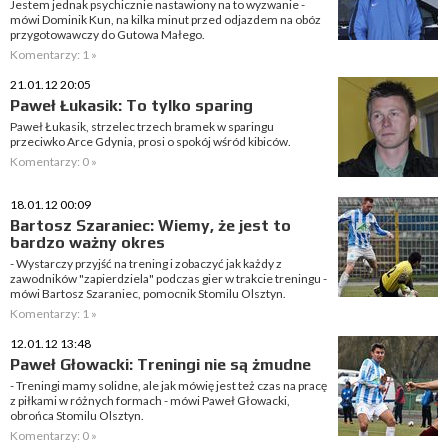
Jestem jednak psychicznie nastawiony na to wyzwanie -
mówi Dominik Kun, na kilka minut przed odjazdem na obóz
przygotowawczy do Gutowa Małego.
Komentarzy: 1 »
21.01.12 20:05
Paweł Łukasik: To tylko sparing
Paweł Łukasik, strzelec trzech bramek w sparingu
przeciwko Arce Gdynia, prosi o spokój wśród kibiców.
Komentarzy: 0 »
18.01.12 00:09
Bartosz Szaraniec: Wiemy, że jest to
bardzo ważny okres
- Wystarczy przyjść na trening i zobaczyć jak każdy z
zawodników "zapierdziela" podczas gier w trakcie treningu -
mówi Bartosz Szaraniec, pomocnik Stomilu Olsztyn.
Komentarzy: 1 »
12.01.12 13:48
Paweł Głowacki: Treningi nie są żmudne
- Treningi mamy solidne, ale jak mówię jest też czas na pracę
z piłkami w różnych formach - mówi Paweł Głowacki,
obrońca Stomilu Olsztyn.
Komentarzy: 0 »