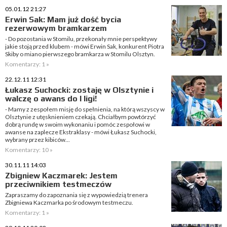
05.01.12 21:27
Erwin Sak: Mam już dość bycia
rezerwowym bramkarzem
- Do pozostania w Stomilu, przekonały mnie perspektywy
jakie stoją przed klubem - mówi Erwin Sak, konkurent Piotra
Skiby o miano pierwszego bramkarza w Stomilu Olsztyn.
Komentarzy: 1 »
22.12.11 12:31
Łukasz Suchocki: zostaję w Olsztynie i
walczę o awans do I ligi!
- Mamy z zespołem misję do spełnienia, na którą wszyscy w
Olsztynie z utęsknieniem czekają. Chciałbym powtórzyć
dobrą rundę w swoim wykonaniu i pomóc zespołowi w
awanse na zaplecze Ekstraklasy - mówi Łukasz Suchocki,
wybrany przez kibiców...
Komentarzy: 10 »
30.11.11 14:03
Zbigniew Kaczmarek: Jestem
przeciwnikiem testmeczów
Zapraszamy do zapoznania się z wypowiedzią trenera
Zbigniewa Kaczmarka po środowym testmeczu.
Komentarzy: 1 »