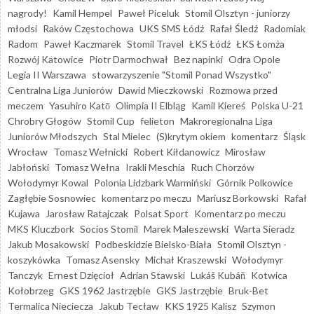
nagrody!
Kamil Hempel
Paweł Piceluk
Stomil Olsztyn - juniorzy
młodsi
Raków Częstochowa
UKS SMS Łódź
Rafał Śledź
Radomiak
Radom
Paweł Kaczmarek
Stomil Travel
ŁKS Łódź
ŁKS Łomża
Rozwój Katowice
Piotr Darmochwał
Bez napinki
Odra Opole
Legia II Warszawa
stowarzyszenie "Stomil Ponad Wszystko"
Centralna Liga Juniorów
Dawid Mieczkowski
Rozmowa przed
meczem
Yasuhiro Katō
Olimpia II Elbląg
Kamil Kiereś
Polska U-21
Chrobry Głogów
Stomil Cup
felieton
Makroregionalna Liga
Juniorów Młodszych
Stal Mielec
(S)krytym okiem
komentarz
Śląsk
Wrocław
Tomasz Wełnicki
Robert Kiłdanowicz
Mirosław
Jabłoński
Tomasz Wełna
Irakli Meschia
Ruch Chorzów
Wołodymyr Kowal
Polonia Lidzbark Warmiński
Górnik Polkowice
Zagłębie Sosnowiec
komentarz po meczu
Mariusz Borkowski
Rafał
Kujawa
Jarosław Ratajczak
Polsat Sport
Komentarz po meczu
MKS Kluczbork
Socios Stomil
Marek Maleszewski
Warta Sieradz
Jakub Mosakowski
Podbeskidzie Bielsko-Biała
Stomil Olsztyn -
koszykówka
Tomasz Asensky
Michał Kraszewski
Wołodymyr
Tanczyk
Ernest Dzięcioł
Adrian Stawski
Lukáš Kubáň
Kotwica
Kołobrzeg
GKS 1962 Jastrzębie
GKS Jastrzębie
Bruk-Bet
Termalica Nieciecza
Jakub Tecław
KKS 1925 Kalisz
Szymon