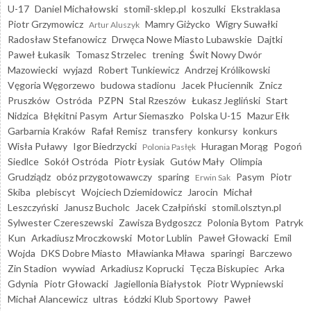
U-17
Daniel Michałowski
stomil-sklep.pl
koszulki
Ekstraklasa
Piotr Grzymowicz
Mamry Giżycko
Wigry Suwałki
Artur Aluszyk
Radosław Stefanowicz
Drwęca Nowe Miasto Lubawskie
Dajtki
Paweł Łukasik
Tomasz Strzelec
trening
Świt Nowy Dwór
Mazowiecki
wyjazd
Robert Tunkiewicz
Andrzej Królikowski
Vęgoria Węgorzewo
budowa stadionu
Jacek Płuciennik
Znicz
Pruszków
Ostróda
PZPN
Stal Rzeszów
Łukasz Jegliński
Start
Nidzica
Błękitni Pasym
Artur Siemaszko
Polska U-15
Mazur Ełk
Garbarnia Kraków
Rafał Remisz
transfery
konkursy
konkurs
Wisła Puławy
Igor Biedrzycki
Huragan Morąg
Pogoń
Polonia Pasłęk
Siedlce
Sokół Ostróda
Piotr Łysiak
Gutów Mały
Olimpia
Grudziądz
obóz przygotowawczy
sparing
Pasym
Piotr
Erwin Sak
Skiba
plebiscyt
Wojciech Dziemidowicz
Jarocin
Michał
Leszczyński
Janusz Bucholc
Jacek Czałpiński
stomil.olsztyn.pl
Sylwester Czereszewski
Zawisza Bydgoszcz
Polonia Bytom
Patryk
Kun
Arkadiusz Mroczkowski
Motor Lublin
Paweł Głowacki
Emil
Wojda
DKS Dobre Miasto
Mławianka Mława
sparingi
Barczewo
Zin Stadion
wywiad
Arkadiusz Koprucki
Tęcza Biskupiec
Arka
Gdynia
Piotr Głowacki
Jagiellonia Białystok
Piotr Wypniewski
Michał Alancewicz
ultras
Łódzki Klub Sportowy
Paweł