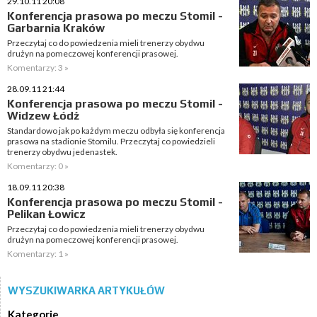
29.10.11 20:08
Konferencja prasowa po meczu Stomil -
Garbarnia Kraków
Przeczytaj co do powiedzenia mieli trenerzy obydwu
drużyn na pomeczowej konferencji prasowej.
Komentarzy: 3 »
28.09.11 21:44
Konferencja prasowa po meczu Stomil -
Widzew Łódź
Standardowo jak po każdym meczu odbyła się konferencja
prasowa na stadionie Stomilu. Przeczytaj co powiedzieli
trenerzy obydwu jedenastek.
Komentarzy: 0 »
18.09.11 20:38
Konferencja prasowa po meczu Stomil -
Pelikan Łowicz
Przeczytaj co do powiedzenia mieli trenerzy obydwu
drużyn na pomeczowej konferencji prasowej.
Komentarzy: 1 »
WYSZUKIWARKA ARTYKUŁÓW
Kategorie