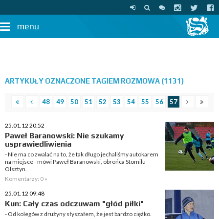
menu
ARTYKUŁY OZNACZONE TAGIEM ROZMOWA (1131)
48
49
50
51
52
53
54
55
56
57
25.01.12 20:52
Paweł Baranowski: Nie szukamy
usprawiedliwienia
- Nie ma co zwalać na to, że tak długo jechaliśmy autokarem
na miejsce - mówi Paweł Baranowski, obrońca Stomilu
Olsztyn.
Komentarzy: 0 »
25.01.12 09:48
Kun: Cały czas odczuwam "głód piłki"
- Od kolegów z drużyny słyszałem, że jest bardzo ciężko.