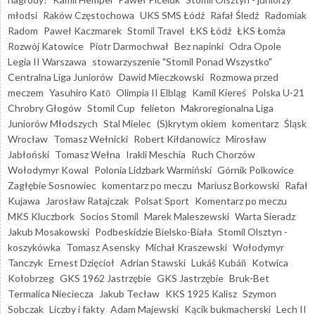
młodsi
Raków Częstochowa
UKS SMS Łódź
Rafał Śledź
Radomiak
Radom
Paweł Kaczmarek
Stomil Travel
ŁKS Łódź
ŁKS Łomża
Rozwój Katowice
Piotr Darmochwał
Bez napinki
Odra Opole
Legia II Warszawa
stowarzyszenie "Stomil Ponad Wszystko"
Centralna Liga Juniorów
Dawid Mieczkowski
Rozmowa przed
meczem
Yasuhiro Katō
Olimpia II Elbląg
Kamil Kiereś
Polska U-21
Chrobry Głogów
Stomil Cup
felieton
Makroregionalna Liga
Juniorów Młodszych
Stal Mielec
(S)krytym okiem
komentarz
Śląsk
Wrocław
Tomasz Wełnicki
Robert Kiłdanowicz
Mirosław
Jabłoński
Tomasz Wełna
Irakli Meschia
Ruch Chorzów
Wołodymyr Kowal
Polonia Lidzbark Warmiński
Górnik Polkowice
Zagłębie Sosnowiec
komentarz po meczu
Mariusz Borkowski
Rafał
Kujawa
Jarosław Ratajczak
Polsat Sport
Komentarz po meczu
MKS Kluczbork
Socios Stomil
Marek Maleszewski
Warta Sieradz
Jakub Mosakowski
Podbeskidzie Bielsko-Biała
Stomil Olsztyn -
koszykówka
Tomasz Asensky
Michał Kraszewski
Wołodymyr
Tanczyk
Ernest Dzięcioł
Adrian Stawski
Lukáš Kubáň
Kotwica
Kołobrzeg
GKS 1962 Jastrzębie
GKS Jastrzębie
Bruk-Bet
Termalica Nieciecza
Jakub Tecław
KKS 1925 Kalisz
Szymon
Sobczak
Liczby i fakty
Adam Majewski
Kącik bukmacherski
Lech II