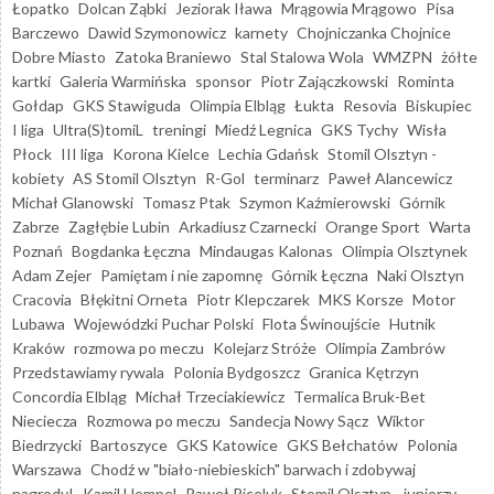
Łopatko
Dolcan Ząbki
Jeziorak Iława
Mrągowia Mrągowo
Pisa
Barczewo
Dawid Szymonowicz
karnety
Chojniczanka Chojnice
Dobre Miasto
Zatoka Braniewo
Stal Stalowa Wola
WMZPN
żółte
kartki
Galeria Warmińska
sponsor
Piotr Zajączkowski
Rominta
Gołdap
GKS Stawiguda
Olimpia Elbląg
Łukta
Resovia
Biskupiec
I liga
Ultra(S)tomiL
treningi
Miedź Legnica
GKS Tychy
Wisła
Płock
III liga
Korona Kielce
Lechia Gdańsk
Stomil Olsztyn -
kobiety
AS Stomil Olsztyn
R-Gol
terminarz
Paweł Alancewicz
Michał Glanowski
Tomasz Ptak
Szymon Kaźmierowski
Górnik
Zabrze
Zagłębie Lubin
Arkadiusz Czarnecki
Orange Sport
Warta
Poznań
Bogdanka Łęczna
Mindaugas Kalonas
Olimpia Olsztynek
Adam Zejer
Pamiętam i nie zapomnę
Górnik Łęczna
Naki Olsztyn
Cracovia
Błękitni Orneta
Piotr Klepczarek
MKS Korsze
Motor
Lubawa
Wojewódzki Puchar Polski
Flota Świnoujście
Hutnik
Kraków
rozmowa po meczu
Kolejarz Stróże
Olimpia Zambrów
Przedstawiamy rywala
Polonia Bydgoszcz
Granica Kętrzyn
Concordia Elbląg
Michał Trzeciakiewicz
Termalica Bruk-Bet
Nieciecza
Rozmowa po meczu
Sandecja Nowy Sącz
Wiktor
Biedrzycki
Bartoszyce
GKS Katowice
GKS Bełchatów
Polonia
Warszawa
Chodź w "biało-niebieskich" barwach i zdobywaj
nagrody!
Kamil Hempel
Paweł Piceluk
Stomil Olsztyn - juniorzy