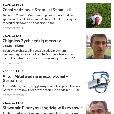
30.03.12 16:06
Znani sędziowie Stomilu i Stomilu II
Sebastian Załęski z Ostrołęki poprowadzi niedzielne
spotkanie Stomilu Olsztyn z Motorem Lublin. Początek
meczu zaplanowano na godzinę 15:00.
Komentarzy: 0 »
23.03.12 15:39
Zbigniew Zych sędzią meczu z
Jeziorakiem
Zbigniew Zych z Lublina będzie sędzią głównym
niedzielnego spotkania Stomilu Olsztyn z Jeziorakiem
Iława. Początek meczu zaplanowano na godzinę 14:00.
Komentarzy: 3 »
28.10.11 13:05
Artur Mital sędzią meczu Stomil -
Garbarnia
Artur Mital będzie sędzią głównym sobotniego spotkania z
Garbarnią Kraków. Mecz rozpocznie się o godzinie 13:00.
Komentarzy: 0 »
21.10.11 14:45
Sławomir Pipczyński sędzią w Rzeszowie
Arbiter z Radomia, Sławomir Pipczyński będzie sędziował