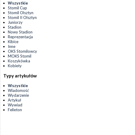
Wszystkie
Stomil Cup
Stomil Olsztyn
Stomil II Olsztyn
Juniorzy
Stadion
Nowy Stadion
Reprezentacja
Kibice
Inne
OKS Stomilowcy
MOKS Stomil
Koszykówka
Kobiety
Typy artykułów
Wszystkie
Wiadomość
Wydarzenie
Artykuł
Wywiad
Felieton