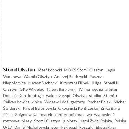
Stomil Olsztyn
Józef Łobocki
MOKS Stomil Olsztyn
Legia
Warszawa
Warmia Olsztyn
Andrzej Biedrzycki
Puszcza
Niepołomice
Łukasz Suchocki
Krzysztof Filipek
II liga
Stomil II
Olsztyn
GKS Wikielec
IV liga
sędzia
arbiter
Bartosz Bartkowski
Dominik Kun
kontuzje
walne
zarząd
Olsztyn
stadion Stomilu
Pelikan Łowicz
kibice
Widzew Łódź
gadżety
Puchar Polski
Michał
Świderski
Paweł Baranowski
Okocimski KS Brzesko
Znicz Biała
Piska
Zbigniew Kaczmarek
konferencja prasowa
wypowiedź
rozmowa
bilety
Stomil Olsztyn - juniorzy
Karol Żwir
Polska
Polska
U-17
Daniel Michałowski
stomil-sklep.pl
koszulki
Ekstraklasa