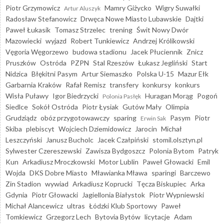
Piotr Grzymowicz
Mamry Giżycko
Wigry Suwałki
Artur Aluszyk
Radosław Stefanowicz
Drwęca Nowe Miasto Lubawskie
Dajtki
Paweł Łukasik
Tomasz Strzelec
trening
Świt Nowy Dwór
Mazowiecki
wyjazd
Robert Tunkiewicz
Andrzej Królikowski
Vęgoria Węgorzewo
budowa stadionu
Jacek Płuciennik
Znicz
Pruszków
Ostróda
PZPN
Stal Rzeszów
Łukasz Jegliński
Start
Nidzica
Błękitni Pasym
Artur Siemaszko
Polska U-15
Mazur Ełk
Garbarnia Kraków
Rafał Remisz
transfery
konkursy
konkurs
Wisła Puławy
Igor Biedrzycki
Huragan Morąg
Pogoń
Polonia Pasłęk
Siedlce
Sokół Ostróda
Piotr Łysiak
Gutów Mały
Olimpia
Grudziądz
obóz przygotowawczy
sparing
Pasym
Piotr
Erwin Sak
Skiba
plebiscyt
Wojciech Dziemidowicz
Jarocin
Michał
Leszczyński
Janusz Bucholc
Jacek Czałpiński
stomil.olsztyn.pl
Sylwester Czereszewski
Zawisza Bydgoszcz
Polonia Bytom
Patryk
Kun
Arkadiusz Mroczkowski
Motor Lublin
Paweł Głowacki
Emil
Wojda
DKS Dobre Miasto
Mławianka Mława
sparingi
Barczewo
Zin Stadion
wywiad
Arkadiusz Koprucki
Tęcza Biskupiec
Arka
Gdynia
Piotr Głowacki
Jagiellonia Białystok
Piotr Wypniewski
Michał Alancewicz
ultras
Łódzki Klub Sportowy
Paweł
Tomkiewicz
Grzegorz Lech
Bytovia Bytów
licytacje
Adam