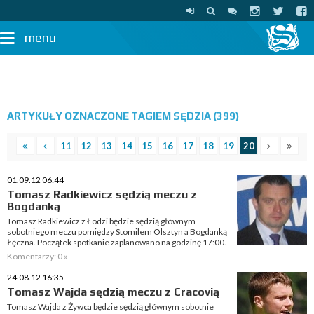
menu
ARTYKUŁY OZNACZONE TAGIEM SĘDZIA (399)
11
12
13
14
15
16
17
18
19
20
01.09.12 06:44
Tomasz Radkiewicz sędzią meczu z
Bogdanką
Tomasz Radkiewicz z Łodzi będzie sędzią głównym
sobotniego meczu pomiędzy Stomilem Olsztyn a Bogdanką
Łęczna. Początek spotkanie zaplanowano na godzinę 17:00.
Komentarzy: 0 »
24.08.12 16:35
Tomasz Wajda sędzią meczu z Cracovią
Tomasz Wajda z Żywca będzie sędzią głównym sobotnie