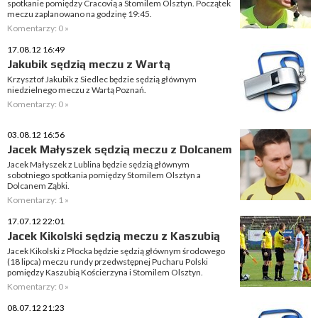
spotkanie pomiędzy Cracovią a Stomilem Olsztyn. Początek
meczu zaplanowano na godzinę 19:45.
Komentarzy: 0 »
17.08.12 16:49
Jakubik sędzią meczu z Wartą
Krzysztof Jakubik z Siedlec będzie sędzią głównym
niedzielnego meczu z Wartą Poznań.
Komentarzy: 0 »
03.08.12 16:56
Jacek Małyszek sędzią meczu z Dolcanem
Jacek Małyszek z Lublina będzie sędzią głównym
sobotniego spotkania pomiędzy Stomilem Olsztyn a
Dolcanem Ząbki.
Komentarzy: 1 »
17.07.12 22:01
Jacek Kikolski sędzią meczu z Kaszubią
Jacek Kikolski z Płocka będzie sędzią głównym środowego
(18 lipca) meczu rundy przedwstępnej Pucharu Polski
pomiędzy Kaszubią Kościerzyna i Stomilem Olsztyn.
Komentarzy: 0 »
08.07.12 21:23