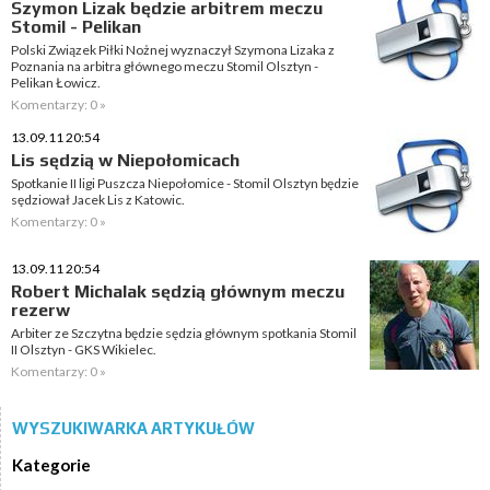
Szymon Lizak będzie arbitrem meczu
Stomil - Pelikan
Polski Związek Piłki Nożnej wyznaczył Szymona Lizaka z
Poznania na arbitra głównego meczu Stomil Olsztyn -
Pelikan Łowicz.
Komentarzy: 0 »
13.09.11 20:54
Lis sędzią w Niepołomicach
Spotkanie II ligi Puszcza Niepołomice - Stomil Olsztyn będzie
sędziował Jacek Lis z Katowic.
Komentarzy: 0 »
13.09.11 20:54
Robert Michalak sędzią głównym meczu
rezerw
Arbiter ze Szczytna będzie sędzia głównym spotkania Stomil
II Olsztyn - GKS Wikielec.
Komentarzy: 0 »
WYSZUKIWARKA ARTYKUŁÓW
Kategorie