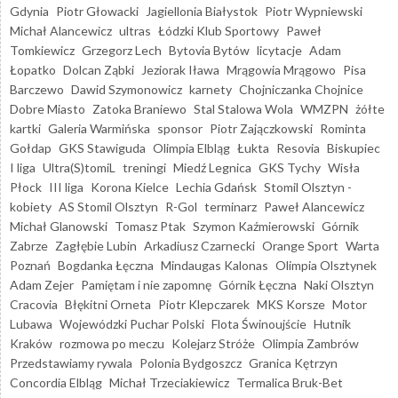
Gdynia
Piotr Głowacki
Jagiellonia Białystok
Piotr Wypniewski
Michał Alancewicz
ultras
Łódzki Klub Sportowy
Paweł
Tomkiewicz
Grzegorz Lech
Bytovia Bytów
licytacje
Adam
Łopatko
Dolcan Ząbki
Jeziorak Iława
Mrągowia Mrągowo
Pisa
Barczewo
Dawid Szymonowicz
karnety
Chojniczanka Chojnice
Dobre Miasto
Zatoka Braniewo
Stal Stalowa Wola
WMZPN
żółte
kartki
Galeria Warmińska
sponsor
Piotr Zajączkowski
Rominta
Gołdap
GKS Stawiguda
Olimpia Elbląg
Łukta
Resovia
Biskupiec
I liga
Ultra(S)tomiL
treningi
Miedź Legnica
GKS Tychy
Wisła
Płock
III liga
Korona Kielce
Lechia Gdańsk
Stomil Olsztyn -
kobiety
AS Stomil Olsztyn
R-Gol
terminarz
Paweł Alancewicz
Michał Glanowski
Tomasz Ptak
Szymon Kaźmierowski
Górnik
Zabrze
Zagłębie Lubin
Arkadiusz Czarnecki
Orange Sport
Warta
Poznań
Bogdanka Łęczna
Mindaugas Kalonas
Olimpia Olsztynek
Adam Zejer
Pamiętam i nie zapomnę
Górnik Łęczna
Naki Olsztyn
Cracovia
Błękitni Orneta
Piotr Klepczarek
MKS Korsze
Motor
Lubawa
Wojewódzki Puchar Polski
Flota Świnoujście
Hutnik
Kraków
rozmowa po meczu
Kolejarz Stróże
Olimpia Zambrów
Przedstawiamy rywala
Polonia Bydgoszcz
Granica Kętrzyn
Concordia Elbląg
Michał Trzeciakiewicz
Termalica Bruk-Bet