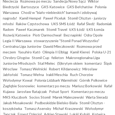
Nieciecza
Rozmowa po meczu
Sandecja Nowy Sącz
Wiktor
Biedrzycki
Bartoszyce
GKS Katowice
GKS Bełchatów
Polonia
Warszawa
Chodź w "biało-niebieskich" barwach i zdobywaj
nagrody!
Kamil Hempel
Paweł Piceluk
Stomil Olsztyn - juniorzy
młodsi
Raków Częstochowa
UKS SMS Łódź
Rafał Śledź
Radomiak
Radom
Paweł Kaczmarek
Stomil Travel
ŁKS Łódź
ŁKS Łomża
Rozwój Katowice
Piotr Darmochwał
Bez napinki
Odra Opole
Legia II Warszawa
stowarzyszenie "Stomil Ponad Wszystko"
Centralna Liga Juniorów
Dawid Mieczkowski
Rozmowa przed
meczem
Yasuhiro Katō
Olimpia II Elbląg
Kamil Kiereś
Polska U-21
Chrobry Głogów
Stomil Cup
felieton
Makroregionalna Liga
Juniorów Młodszych
Stal Mielec
(S)krytym okiem
komentarz
Śląsk
Wrocław
Tomasz Wełnicki
Robert Kiłdanowicz
Mirosław
Jabłoński
Tomasz Wełna
Irakli Meschia
Ruch Chorzów
Wołodymyr Kowal
Polonia Lidzbark Warmiński
Górnik Polkowice
Zagłębie Sosnowiec
komentarz po meczu
Mariusz Borkowski
Rafał
Kujawa
Jarosław Ratajczak
Polsat Sport
Komentarz po meczu
MKS Kluczbork
Socios Stomil
Marek Maleszewski
Warta Sieradz
Jakub Mosakowski
Podbeskidzie Bielsko-Biała
Stomil Olsztyn -
koszykówka
Tomasz Asensky
Michał Kraszewski
Wołodymyr
Tanczyk
Ernest Dzięcioł
Adrian Stawski
Lukáš Kubáň
Kotwica