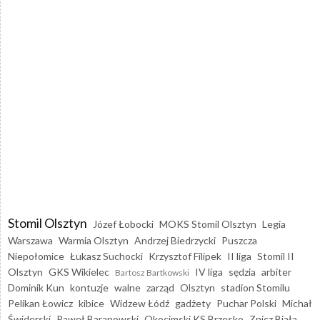
Stomil Olsztyn
Józef Łobocki
MOKS Stomil Olsztyn
Legia
Warszawa
Warmia Olsztyn
Andrzej Biedrzycki
Puszcza
Niepołomice
Łukasz Suchocki
Krzysztof Filipek
II liga
Stomil II
Olsztyn
GKS Wikielec
IV liga
sędzia
arbiter
Bartosz Bartkowski
Dominik Kun
kontuzje
walne
zarząd
Olsztyn
stadion Stomilu
Pelikan Łowicz
kibice
Widzew Łódź
gadżety
Puchar Polski
Michał
Świderski
Paweł Baranowski
Okocimski KS Brzesko
Znicz Biała