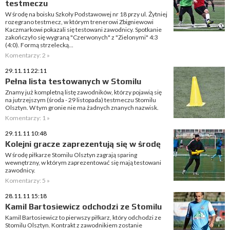
testmeczu
W środę na boisku Szkoły Podstawowej nr 18 przy ul. Żytniej
rozegrano testmecz, w którym trenerowi Zbigniewowi
Kaczmarkowi pokazali się testowani zawodnicy. Spotkanie
zakończyło się wygraną "Czerwonych" z "Zielonymi" 4:3
(4:0). Formą strzelecką...
Komentarzy: 2 »
29.11.11 22:11
Pełna lista testowanych w Stomilu
Znamy już kompletną listę zawodników, którzy pojawią się
na jutrzejszym (środa - 29 listopada) testmeczu Stomilu
Olsztyn. W tym gronie nie ma żadnych znanych nazwisk.
Komentarzy: 1 »
29.11.11 10:48
Kolejni gracze zaprezentują się w środę
W środę piłkarze Stomilu Olsztyn zagrają sparing
wewnętrzny, w którym zaprezentować się mają testowani
zawodnicy.
Komentarzy: 5 »
28.11.11 15:18
Kamil Bartosiewicz odchodzi ze Stomilu
Kamil Bartosiewicz to pierwszy piłkarz, który odchodzi ze
Stomilu Olsztyn. Kontrakt z zawodnikiem zostanie