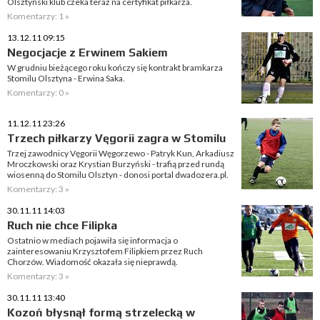
Olsztyński klub czeka teraz na certyfikat piłkarza.
Komentarzy: 1 »
13.12.11 09:15
Negocjacje z Erwinem Sakiem
W grudniu bieżącego roku kończy się kontrakt bramkarza
Stomilu Olsztyna - Erwina Saka.
Komentarzy: 0 »
11.12.11 23:26
Trzech piłkarzy Vęgorii zagra w Stomilu
Trzej zawodnicy Vęgorii Węgorzewo - Patryk Kun, Arkadiusz
Mroczkowski oraz Krystian Burzyński - trafią przed rundą
wiosenną do Stomilu Olsztyn - donosi portal dwadozera.pl.
Komentarzy: 3 »
30.11.11 14:03
Ruch nie chce Filipka
Ostatnio w mediach pojawiła się informacja o
zainteresowaniu Krzysztofem Filipkiem przez Ruch
Chorzów. Wiadomość okazała się nieprawdą.
Komentarzy: 3 »
30.11.11 13:40
Kozoń błysnął formą strzelecką w