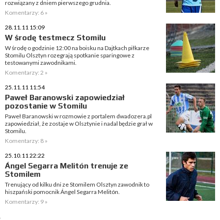
rozwiązany z dniem pierwszego grudnia.
Komentarzy: 6 »
28.11.11 15:09
W środę testmecz Stomilu
W środę o godzinie 12:00 na boisku na Dajtkach piłkarze
Stomilu Olsztyn rozegrają spotkanie sparingowe z
testowanymi zawodnikami.
Komentarzy: 2 »
25.11.11 11:54
Paweł Baranowski zapowiedział
pozostanie w Stomilu
Paweł Baranowski w rozmowie z portalem dwadozera.pl
zapowiedział, że zostaje w Olsztynie i nadal będzie grał w
Stomilu.
Komentarzy: 8 »
25.10.11 22:22
Ángel Segarra Melitón trenuje ze
Stomilem
Trenujący od kilku dni ze Stomilem Olsztyn zawodnik to
hiszpański pomocnik Ángel Segarra Melitón.
Komentarzy: 9 »