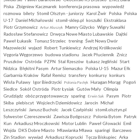
Piska
Zbigniew Kaczmarek
konferencja prasowa
wypowiedź
rozmowa
bilety
Stomil Olsztyn - juniorzy
Karol Żwir
Polska
Polska
U-17
Daniel Michałowski
stomil-sklep.pl
koszulki
Ekstraklasa
Piotr Grzymowicz
Mamry Giżycko
Wigry Suwałki
Artur Aluszyk
Radosław Stefanowicz
Drwęca Nowe Miasto Lubawskie
Dajtki
Paweł Łukasik
Tomasz Strzelec
trening
Świt Nowy Dwór
Mazowiecki
wyjazd
Robert Tunkiewicz
Andrzej Królikowski
Vęgoria Węgorzewo
budowa stadionu
Jacek Płuciennik
Znicz
Pruszków
Ostróda
PZPN
Stal Rzeszów
Łukasz Jegliński
Start
Nidzica
Błękitni Pasym
Artur Siemaszko
Polska U-15
Mazur Ełk
Garbarnia Kraków
Rafał Remisz
transfery
konkursy
konkurs
Wisła Puławy
Igor Biedrzycki
Huragan Morąg
Pogoń
Polonia Pasłęk
Siedlce
Sokół Ostróda
Piotr Łysiak
Gutów Mały
Olimpia
Grudziądz
obóz przygotowawczy
sparing
Pasym
Piotr
Erwin Sak
Skiba
plebiscyt
Wojciech Dziemidowicz
Jarocin
Michał
Leszczyński
Janusz Bucholc
Jacek Czałpiński
stomil.olsztyn.pl
Sylwester Czereszewski
Zawisza Bydgoszcz
Polonia Bytom
Patryk
Kun
Arkadiusz Mroczkowski
Motor Lublin
Paweł Głowacki
Emil
Wojda
DKS Dobre Miasto
Mławianka Mława
sparingi
Barczewo
Zin Stadion
wywiad
Arkadiusz Koprucki
Tęcza Biskupiec
Arka