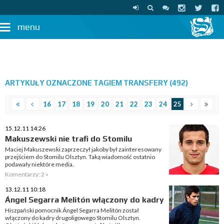
menu
ARTYKUŁY OZNACZONE TAGIEM TRANSFERY (492)
16
17
18
19
20
21
22
23
24
25
15.12.11 14:26
Makuszewski nie trafi do Stomilu
Maciej Makuszewski zaprzeczył jakoby był zainteresowany
przejściem do Stomilu Olsztyn. Taką wiadomość ostatnio
podawały niektóre media.
Komentarzy: 2 »
13.12.11 10:18
Ángel Segarra Melitón włączony do kadry
Hiszpański pomocnik Ángel Segarra Melitón został
włączony do kadry drugoligowego Stomilu Olsztyn.