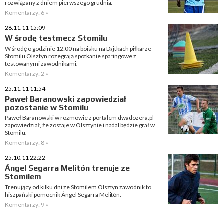
rozwiązany z dniem pierwszego grudnia.
Komentarzy: 6 »
28.11.11 15:09
W środę testmecz Stomilu
W środę o godzinie 12:00 na boisku na Dajtkach piłkarze
Stomilu Olsztyn rozegrają spotkanie sparingowe z
testowanymi zawodnikami.
Komentarzy: 2 »
25.11.11 11:54
Paweł Baranowski zapowiedział
pozostanie w Stomilu
Paweł Baranowski w rozmowie z portalem dwadozera.pl
zapowiedział, że zostaje w Olsztynie i nadal będzie grał w
Stomilu.
Komentarzy: 8 »
25.10.11 22:22
Ángel Segarra Melitón trenuje ze
Stomilem
Trenujący od kilku dni ze Stomilem Olsztyn zawodnik to
hiszpański pomocnik Ángel Segarra Melitón.
Komentarzy: 9 »