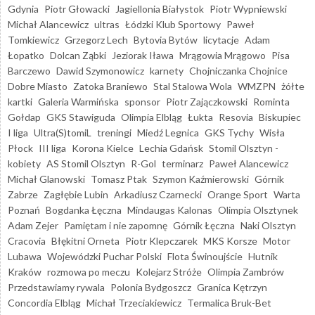
Gdynia
Piotr Głowacki
Jagiellonia Białystok
Piotr Wypniewski
Michał Alancewicz
ultras
Łódzki Klub Sportowy
Paweł
Tomkiewicz
Grzegorz Lech
Bytovia Bytów
licytacje
Adam
Łopatko
Dolcan Ząbki
Jeziorak Iława
Mrągowia Mrągowo
Pisa
Barczewo
Dawid Szymonowicz
karnety
Chojniczanka Chojnice
Dobre Miasto
Zatoka Braniewo
Stal Stalowa Wola
WMZPN
żółte
kartki
Galeria Warmińska
sponsor
Piotr Zajączkowski
Rominta
Gołdap
GKS Stawiguda
Olimpia Elbląg
Łukta
Resovia
Biskupiec
I liga
Ultra(S)tomiL
treningi
Miedź Legnica
GKS Tychy
Wisła
Płock
III liga
Korona Kielce
Lechia Gdańsk
Stomil Olsztyn -
kobiety
AS Stomil Olsztyn
R-Gol
terminarz
Paweł Alancewicz
Michał Glanowski
Tomasz Ptak
Szymon Kaźmierowski
Górnik
Zabrze
Zagłębie Lubin
Arkadiusz Czarnecki
Orange Sport
Warta
Poznań
Bogdanka Łęczna
Mindaugas Kalonas
Olimpia Olsztynek
Adam Zejer
Pamiętam i nie zapomnę
Górnik Łęczna
Naki Olsztyn
Cracovia
Błękitni Orneta
Piotr Klepczarek
MKS Korsze
Motor
Lubawa
Wojewódzki Puchar Polski
Flota Świnoujście
Hutnik
Kraków
rozmowa po meczu
Kolejarz Stróże
Olimpia Zambrów
Przedstawiamy rywala
Polonia Bydgoszcz
Granica Kętrzyn
Concordia Elbląg
Michał Trzeciakiewicz
Termalica Bruk-Bet