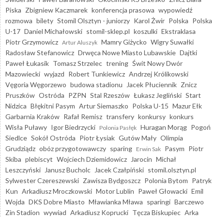
Piska
Zbigniew Kaczmarek
konferencja prasowa
wypowiedź
rozmowa
bilety
Stomil Olsztyn - juniorzy
Karol Żwir
Polska
Polska
U-17
Daniel Michałowski
stomil-sklep.pl
koszulki
Ekstraklasa
Piotr Grzymowicz
Mamry Giżycko
Wigry Suwałki
Artur Aluszyk
Radosław Stefanowicz
Drwęca Nowe Miasto Lubawskie
Dajtki
Paweł Łukasik
Tomasz Strzelec
trening
Świt Nowy Dwór
Mazowiecki
wyjazd
Robert Tunkiewicz
Andrzej Królikowski
Vęgoria Węgorzewo
budowa stadionu
Jacek Płuciennik
Znicz
Pruszków
Ostróda
PZPN
Stal Rzeszów
Łukasz Jegliński
Start
Nidzica
Błękitni Pasym
Artur Siemaszko
Polska U-15
Mazur Ełk
Garbarnia Kraków
Rafał Remisz
transfery
konkursy
konkurs
Wisła Puławy
Igor Biedrzycki
Huragan Morąg
Pogoń
Polonia Pasłęk
Siedlce
Sokół Ostróda
Piotr Łysiak
Gutów Mały
Olimpia
Grudziądz
obóz przygotowawczy
sparing
Pasym
Piotr
Erwin Sak
Skiba
plebiscyt
Wojciech Dziemidowicz
Jarocin
Michał
Leszczyński
Janusz Bucholc
Jacek Czałpiński
stomil.olsztyn.pl
Sylwester Czereszewski
Zawisza Bydgoszcz
Polonia Bytom
Patryk
Kun
Arkadiusz Mroczkowski
Motor Lublin
Paweł Głowacki
Emil
Wojda
DKS Dobre Miasto
Mławianka Mława
sparingi
Barczewo
Zin Stadion
wywiad
Arkadiusz Koprucki
Tęcza Biskupiec
Arka