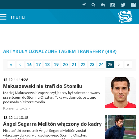
menu
ARTYKUŁY OZNACZONE TAGIEM TRANSFERY (492)
16
17
18
19
20
21
22
23
24
25
15.12.11 14:26
Makuszewski nie trafi do Stomilu
Maciej Makuszewski zaprzeczył jakoby był zainteresowany
przejściem do Stomilu Olsztyn. Taką wiadomość ostatnio
podawały niektóre media.
Komentarzy: 2 »
13.12.11 10:18
Ángel Segarra Melitón włączony do kadry
Hiszpański pomocnik Ángel Segarra Melitón został
włączony do kadry drugoligowego Stomilu Olsztyn.