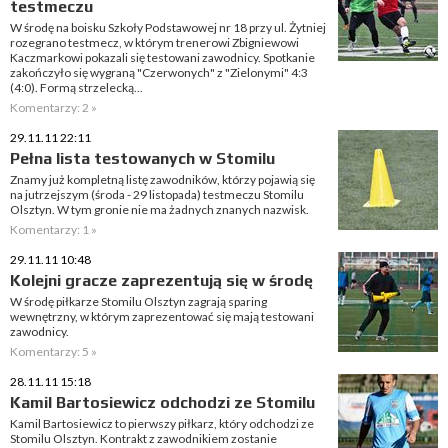
testmeczu
W środę na boisku Szkoły Podstawowej nr 18 przy ul. Żytniej
rozegrano testmecz, w którym trenerowi Zbigniewowi
Kaczmarkowi pokazali się testowani zawodnicy. Spotkanie
zakończyło się wygraną "Czerwonych" z "Zielonymi" 4:3
(4:0). Formą strzelecką...
Komentarzy: 2 »
29.11.11 22:11
Pełna lista testowanych w Stomilu
Znamy już kompletną listę zawodników, którzy pojawią się
na jutrzejszym (środa - 29 listopada) testmeczu Stomilu
Olsztyn. W tym gronie nie ma żadnych znanych nazwisk.
Komentarzy: 1 »
29.11.11 10:48
Kolejni gracze zaprezentują się w środę
W środę piłkarze Stomilu Olsztyn zagrają sparing
wewnętrzny, w którym zaprezentować się mają testowani
zawodnicy.
Komentarzy: 5 »
28.11.11 15:18
Kamil Bartosiewicz odchodzi ze Stomilu
Kamil Bartosiewicz to pierwszy piłkarz, który odchodzi ze
Stomilu Olsztyn. Kontrakt z zawodnikiem zostanie