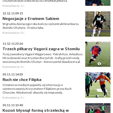
Olsztyński klub czeka teraz na certyfikat piłkarza.
Komentarzy: 1 »
13.12.11 09:15
Negocjacje z Erwinem Sakiem
W grudniu bieżącego roku kończy się kontrakt bramkarza
Stomilu Olsztyna - Erwina Saka.
Komentarzy: 0 »
11.12.11 23:26
Trzech piłkarzy Vęgorii zagra w Stomilu
Trzej zawodnicy Vęgorii Węgorzewo - Patryk Kun, Arkadiusz
Mroczkowski oraz Krystian Burzyński - trafią przed rundą
wiosenną do Stomilu Olsztyn - donosi portal dwadozera.pl.
Komentarzy: 3 »
30.11.11 14:03
Ruch nie chce Filipka
Ostatnio w mediach pojawiła się informacja o
zainteresowaniu Krzysztofem Filipkiem przez Ruch
Chorzów. Wiadomość okazała się nieprawdą.
Komentarzy: 3 »
30.11.11 13:40
Kozoń błysnął formą strzelecką w