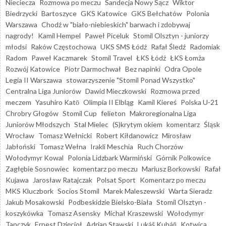
Nieciecza
Rozmowa po meczu
Sandecja Nowy Sącz
Wiktor
Biedrzycki
Bartoszyce
GKS Katowice
GKS Bełchatów
Polonia
Warszawa
Chodź w "biało-niebieskich" barwach i zdobywaj
nagrody!
Kamil Hempel
Paweł Piceluk
Stomil Olsztyn - juniorzy
młodsi
Raków Częstochowa
UKS SMS Łódź
Rafał Śledź
Radomiak
Radom
Paweł Kaczmarek
Stomil Travel
ŁKS Łódź
ŁKS Łomża
Rozwój Katowice
Piotr Darmochwał
Bez napinki
Odra Opole
Legia II Warszawa
stowarzyszenie "Stomil Ponad Wszystko"
Centralna Liga Juniorów
Dawid Mieczkowski
Rozmowa przed
meczem
Yasuhiro Katō
Olimpia II Elbląg
Kamil Kiereś
Polska U-21
Chrobry Głogów
Stomil Cup
felieton
Makroregionalna Liga
Juniorów Młodszych
Stal Mielec
(S)krytym okiem
komentarz
Śląsk
Wrocław
Tomasz Wełnicki
Robert Kiłdanowicz
Mirosław
Jabłoński
Tomasz Wełna
Irakli Meschia
Ruch Chorzów
Wołodymyr Kowal
Polonia Lidzbark Warmiński
Górnik Polkowice
Zagłębie Sosnowiec
komentarz po meczu
Mariusz Borkowski
Rafał
Kujawa
Jarosław Ratajczak
Polsat Sport
Komentarz po meczu
MKS Kluczbork
Socios Stomil
Marek Maleszewski
Warta Sieradz
Jakub Mosakowski
Podbeskidzie Bielsko-Biała
Stomil Olsztyn -
koszykówka
Tomasz Asensky
Michał Kraszewski
Wołodymyr
Tanczyk
Ernest Dzięcioł
Adrian Stawski
Lukáš Kubáň
Kotwica