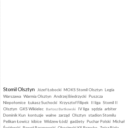
Stomil Olsztyn
Józef Łobocki
MOKS Stomil Olsztyn
Legia
Warszawa
Warmia Olsztyn
Andrzej Biedrzycki
Puszcza
Niepołomice
Łukasz Suchocki
Krzysztof Filipek
II liga
Stomil II
Olsztyn
GKS Wikielec
IV liga
sędzia
arbiter
Bartosz Bartkowski
Dominik Kun
kontuzje
walne
zarząd
Olsztyn
stadion Stomilu
Pelikan Łowicz
kibice
Widzew Łódź
gadżety
Puchar Polski
Michał
Świderski
Paweł Baranowski
Okocimski KS Brzesko
Znicz Biała