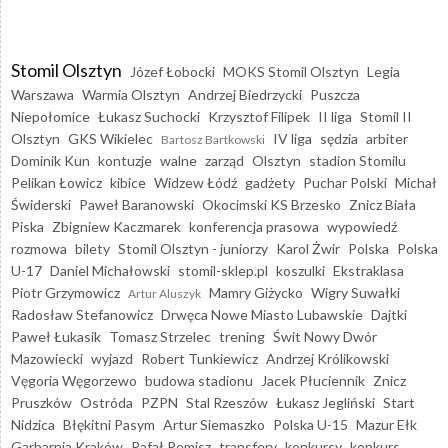
Stomil Olsztyn
Józef Łobocki
MOKS Stomil Olsztyn
Legia
Warszawa
Warmia Olsztyn
Andrzej Biedrzycki
Puszcza
Niepołomice
Łukasz Suchocki
Krzysztof Filipek
II liga
Stomil II
Olsztyn
GKS Wikielec
IV liga
sędzia
arbiter
Bartosz Bartkowski
Dominik Kun
kontuzje
walne
zarząd
Olsztyn
stadion Stomilu
Pelikan Łowicz
kibice
Widzew Łódź
gadżety
Puchar Polski
Michał
Świderski
Paweł Baranowski
Okocimski KS Brzesko
Znicz Biała
Piska
Zbigniew Kaczmarek
konferencja prasowa
wypowiedź
rozmowa
bilety
Stomil Olsztyn - juniorzy
Karol Żwir
Polska
Polska
U-17
Daniel Michałowski
stomil-sklep.pl
koszulki
Ekstraklasa
Piotr Grzymowicz
Mamry Giżycko
Wigry Suwałki
Artur Aluszyk
Radosław Stefanowicz
Drwęca Nowe Miasto Lubawskie
Dajtki
Paweł Łukasik
Tomasz Strzelec
trening
Świt Nowy Dwór
Mazowiecki
wyjazd
Robert Tunkiewicz
Andrzej Królikowski
Vęgoria Węgorzewo
budowa stadionu
Jacek Płuciennik
Znicz
Pruszków
Ostróda
PZPN
Stal Rzeszów
Łukasz Jegliński
Start
Nidzica
Błękitni Pasym
Artur Siemaszko
Polska U-15
Mazur Ełk
Garbarnia Kraków
Rafał Remisz
transfery
konkursy
konkurs