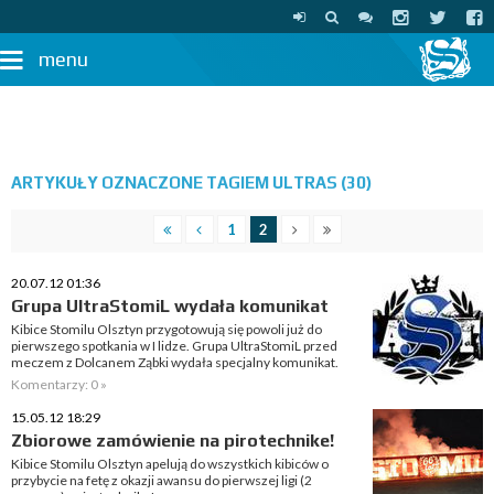
menu
ARTYKUŁY OZNACZONE TAGIEM ULTRAS (30)
1
2
20.07.12 01:36
Grupa UltraStomiL wydała komunikat
Kibice Stomilu Olsztyn przygotowują się powoli już do
pierwszego spotkania w I lidze. Grupa UltraStomiL przed
meczem z Dolcanem Ząbki wydała specjalny komunikat.
Komentarzy: 0 »
15.05.12 18:29
Zbiorowe zamówienie na pirotechnike!
Kibice Stomilu Olsztyn apelują do wszystkich kibiców o
przybycie na fetę z okazji awansu do pierwszej ligi (2