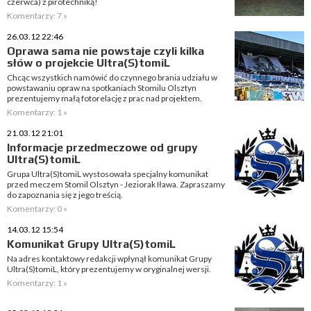
czerwca) z pirotechniką!
Komentarzy: 7 »
26.03.12 22:46
Oprawa sama nie powstaje czyli kilka
słów o projekcie Ultra(S)tomiL
Chcąc wszystkich namówić do czynnego brania udziału w
powstawaniu opraw na spotkaniach Stomilu Olsztyn
prezentujemy małą fotorelację z prac nad projektem.
Komentarzy: 1 »
21.03.12 21:01
Informacje przedmeczowe od grupy
Ultra(S)tomiL
Grupa Ultra(S)tomiL wystosowała specjalny komunikat
przed meczem Stomil Olsztyn - Jeziorak Iława. Zapraszamy
do zapoznania się z jego treścią.
Komentarzy: 0 »
14.03.12 15:54
Komunikat Grupy Ultra(S)tomiL
Na adres kontaktowy redakcji wpłynął komunikat Grupy
Ultra(S)tomiL, który prezentujemy w oryginalnej wersji.
Komentarzy: 1 »