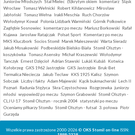
Juniorów Młodszych
Stal Mielec
(S)krytym okiem
komentarz
Śląsk
Wrocław
Tomasz Wełnicki
Robert Kiłdanowicz
Mirosław
Jabłoński
Tomasz Wełna
Irakli Meschia
Ruch Chorzów
Wołodymyr Kowal
Polonia Lidzbark Warmiński
Górnik Polkowice
Zagłębie Sosnowiec
komentarz po meczu
Mariusz Borkowski
Rafał
Kujawa
Jarosław Ratajczak
Polsat Sport
Komentarz po meczu
MKS Kluczbork
Socios Stomil
Marek Maleszewski
Warta Sieradz
Jakub Mosakowski
Podbeskidzie Bielsko-Biała
Stomil Olsztyn -
koszykówka
Tomasz Asensky
Michał Kraszewski
Wołodymyr
Tanczyk
Ernest Dzięcioł
Adrian Stawski
Lukáš Kubáň
Kotwica
Kołobrzeg
GKS 1962 Jastrzębie
GKS Jastrzębie
Bruk-Bet
Termalica Nieciecza
Jakub Tecław
KKS 1925 Kalisz
Szymon
Sobczak
Liczby i fakty
Adam Majewski
Kącik bukmacherski
Lech II
Poznań
Radunia Stężyca
Skra Częstochowa
Rozgrzewka
juniorzy
młodsi
wypowiedź po meczu
Szymon Grabowski
Stomil Olsztyn -
CLJ U-17
Stomil Olsztyn - rocznik 2004
statystyki po meczu
Oceniamy piłkarzy Stomilu
Stomil Olsztyn - futsal
3. połowa
Piotr
Gurzęda
Wszelkie prawa zastrzeżone 2000-2026 ©
OKS Stomil on-line
ISSN:
1898-2328