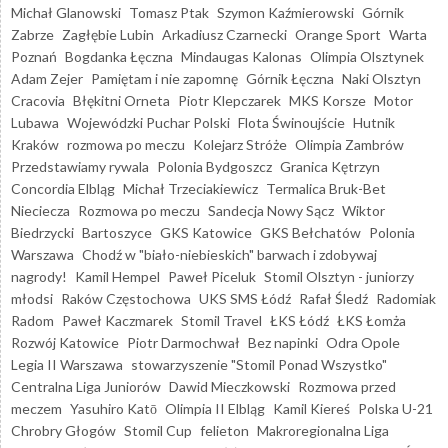
Michał Glanowski
Tomasz Ptak
Szymon Kaźmierowski
Górnik
Zabrze
Zagłębie Lubin
Arkadiusz Czarnecki
Orange Sport
Warta
Poznań
Bogdanka Łęczna
Mindaugas Kalonas
Olimpia Olsztynek
Adam Zejer
Pamiętam i nie zapomnę
Górnik Łęczna
Naki Olsztyn
Cracovia
Błękitni Orneta
Piotr Klepczarek
MKS Korsze
Motor
Lubawa
Wojewódzki Puchar Polski
Flota Świnoujście
Hutnik
Kraków
rozmowa po meczu
Kolejarz Stróże
Olimpia Zambrów
Przedstawiamy rywala
Polonia Bydgoszcz
Granica Kętrzyn
Concordia Elbląg
Michał Trzeciakiewicz
Termalica Bruk-Bet
Nieciecza
Rozmowa po meczu
Sandecja Nowy Sącz
Wiktor
Biedrzycki
Bartoszyce
GKS Katowice
GKS Bełchatów
Polonia
Warszawa
Chodź w "biało-niebieskich" barwach i zdobywaj
nagrody!
Kamil Hempel
Paweł Piceluk
Stomil Olsztyn - juniorzy
młodsi
Raków Częstochowa
UKS SMS Łódź
Rafał Śledź
Radomiak
Radom
Paweł Kaczmarek
Stomil Travel
ŁKS Łódź
ŁKS Łomża
Rozwój Katowice
Piotr Darmochwał
Bez napinki
Odra Opole
Legia II Warszawa
stowarzyszenie "Stomil Ponad Wszystko"
Centralna Liga Juniorów
Dawid Mieczkowski
Rozmowa przed
meczem
Yasuhiro Katō
Olimpia II Elbląg
Kamil Kiereś
Polska U-21
Chrobry Głogów
Stomil Cup
felieton
Makroregionalna Liga