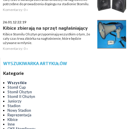
potrzebne do prowadzenia dopingu na stadionie Stomilu.
Komentarzy: 0 »
26.01.12 22:19
Kibice zbierają na sprzęt nagłaśniający
Kibice Stomilu Olsztyn przypominają wszystkim o tym, że
cały czas trwa zbiórka na nagłośnienie, które będzie
używane w młynie.
Komentarzy: 0 »
WYSZUKIWARKA ARTYKUŁÓW
Kategorie
Wszystkie
Stomil Cup
Stomil Olsztyn
Stomil II Olsztyn
Juniorzy
Stadion
Nowy Stadion
Reprezentacja
Kibice
Inne
OKS Stomilowcy