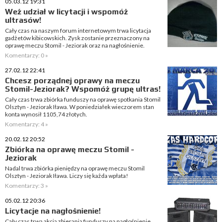
05.03.12 19:31
Weź udział w licytacji i wspomóż
ultrasów!
Cały czas na naszym forum internetowym trwa licytacja
gadżetów kibicowskich. Zysk zostanie przeznaczony na
oprawę meczu Stomil - Jeziorak oraz na nagłośnienie.
Komentarzy: 0 »
27.02.12 22:41
Chcesz porządnej oprawy na meczu
Stomil-Jeziorak? Wspomóż grupę ultras!
Cały czas trwa zbiórka funduszy na oprawę spotkania Stomil
Olsztyn - Jeziorak Iława. W poniedziałek wieczorem stan
konta wynosił 1105,74 złotych.
Komentarzy: 4 »
20.02.12 20:52
Zbiórka na oprawę meczu Stomil -
Jeziorak
Nadal trwa zbiórka pieniędzy na oprawę meczu Stomil
Olsztyn - Jeziorak Iława. Liczy się każda wpłata!
Komentarzy: 3 »
05.02.12 20:36
Licytacje na nagłośnienie!
Cały czas trwa akcja zbierania funduszy na nagłośnienie