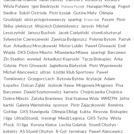
Wisła Puławy
Igor Biedrzycki
Huragan Morąg
Pogoń
Polonia Pasłęk
Siedlce
Sokół Ostróda
Piotr Łysiak
Gutów Mały
Olimpia
Grudziądz
obóz przygotowawczy
sparing
Pasym
Piotr
Erwin Sak
Skiba
plebiscyt
Wojciech Dziemidowicz
Jarocin
Michał
Leszczyński
Janusz Bucholc
Jacek Czałpiński
stomil.olsztyn.pl
Sylwester Czereszewski
Zawisza Bydgoszcz
Polonia Bytom
Patryk
Kun
Arkadiusz Mroczkowski
Motor Lublin
Paweł Głowacki
Emil
Wojda
DKS Dobre Miasto
Mławianka Mława
sparingi
Barczewo
Zin Stadion
wywiad
Arkadiusz Koprucki
Tęcza Biskupiec
Arka
Gdynia
Piotr Głowacki
Jagiellonia Białystok
Piotr Wypniewski
Michał Alancewicz
ultras
Łódzki Klub Sportowy
Paweł
Tomkiewicz
Grzegorz Lech
Bytovia Bytów
licytacje
Adam
Łopatko
Dolcan Ząbki
Jeziorak Iława
Mrągowia Mrągowo
Pisa
Barczewo
Dawid Szymonowicz
karnety
Chojniczanka Chojnice
Dobre Miasto
Zatoka Braniewo
Stal Stalowa Wola
WMZPN
żółte
kartki
Galeria Warmińska
sponsor
Piotr Zajączkowski
Rominta
Gołdap
GKS Stawiguda
Olimpia Elbląg
Łukta
Resovia
Biskupiec
I liga
Ultra(S)tomiL
treningi
Miedź Legnica
GKS Tychy
Wisła
Płock
III liga
Korona Kielce
Lechia Gdańsk
Stomil Olsztyn -
kobiety
AS Stomil Olsztyn
R-Gol
terminarz
Paweł Alancewicz