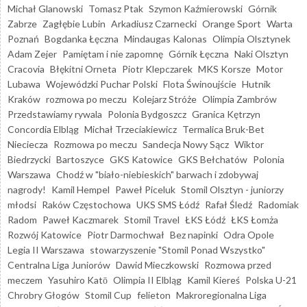
Michał Glanowski
Tomasz Ptak
Szymon Kaźmierowski
Górnik
Zabrze
Zagłębie Lubin
Arkadiusz Czarnecki
Orange Sport
Warta
Poznań
Bogdanka Łęczna
Mindaugas Kalonas
Olimpia Olsztynek
Adam Zejer
Pamiętam i nie zapomnę
Górnik Łęczna
Naki Olsztyn
Cracovia
Błękitni Orneta
Piotr Klepczarek
MKS Korsze
Motor
Lubawa
Wojewódzki Puchar Polski
Flota Świnoujście
Hutnik
Kraków
rozmowa po meczu
Kolejarz Stróże
Olimpia Zambrów
Przedstawiamy rywala
Polonia Bydgoszcz
Granica Kętrzyn
Concordia Elbląg
Michał Trzeciakiewicz
Termalica Bruk-Bet
Nieciecza
Rozmowa po meczu
Sandecja Nowy Sącz
Wiktor
Biedrzycki
Bartoszyce
GKS Katowice
GKS Bełchatów
Polonia
Warszawa
Chodź w "biało-niebieskich" barwach i zdobywaj
nagrody!
Kamil Hempel
Paweł Piceluk
Stomil Olsztyn - juniorzy
młodsi
Raków Częstochowa
UKS SMS Łódź
Rafał Śledź
Radomiak
Radom
Paweł Kaczmarek
Stomil Travel
ŁKS Łódź
ŁKS Łomża
Rozwój Katowice
Piotr Darmochwał
Bez napinki
Odra Opole
Legia II Warszawa
stowarzyszenie "Stomil Ponad Wszystko"
Centralna Liga Juniorów
Dawid Mieczkowski
Rozmowa przed
meczem
Yasuhiro Katō
Olimpia II Elbląg
Kamil Kiereś
Polska U-21
Chrobry Głogów
Stomil Cup
felieton
Makroregionalna Liga