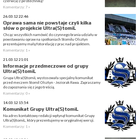
czerwca) z pirotechniką!
Komentarzy: 7 »
26.03.12 22:46
Oprawa sama nie powstaje czyli kilka
słów o projekcie Ultra(S)tomiL
Chcąc wszystkich namówić do czynnego brania udziału w
powstawaniu opraw na spotkaniach Stomilu Olsztyn
prezentujemy małą fotorelację z prac nad projektem.
Komentarzy: 1 »
21.03.12 21:01
Informacje przedmeczowe od grupy
Ultra(S)tomiL
Grupa Ultra(S)tomiL wystosowała specjalny komunikat
przed meczem Stomil Olsztyn - Jeziorak Iława. Zapraszamy
do zapoznania się z jego treścią.
Komentarzy: 0 »
14.03.12 15:54
Komunikat Grupy Ultra(S)tomiL
Na adres kontaktowy redakcji wpłynął komunikat Grupy
Ultra(S)tomiL, który prezentujemy w oryginalnej wersji.
Komentarzy: 1 »