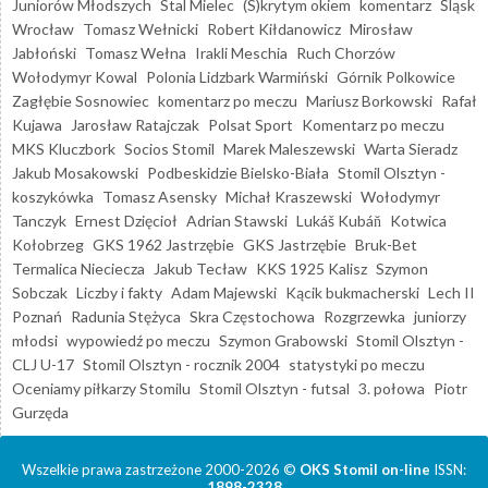
Juniorów Młodszych
Stal Mielec
(S)krytym okiem
komentarz
Śląsk
Wrocław
Tomasz Wełnicki
Robert Kiłdanowicz
Mirosław
Jabłoński
Tomasz Wełna
Irakli Meschia
Ruch Chorzów
Wołodymyr Kowal
Polonia Lidzbark Warmiński
Górnik Polkowice
Zagłębie Sosnowiec
komentarz po meczu
Mariusz Borkowski
Rafał
Kujawa
Jarosław Ratajczak
Polsat Sport
Komentarz po meczu
MKS Kluczbork
Socios Stomil
Marek Maleszewski
Warta Sieradz
Jakub Mosakowski
Podbeskidzie Bielsko-Biała
Stomil Olsztyn -
koszykówka
Tomasz Asensky
Michał Kraszewski
Wołodymyr
Tanczyk
Ernest Dzięcioł
Adrian Stawski
Lukáš Kubáň
Kotwica
Kołobrzeg
GKS 1962 Jastrzębie
GKS Jastrzębie
Bruk-Bet
Termalica Nieciecza
Jakub Tecław
KKS 1925 Kalisz
Szymon
Sobczak
Liczby i fakty
Adam Majewski
Kącik bukmacherski
Lech II
Poznań
Radunia Stężyca
Skra Częstochowa
Rozgrzewka
juniorzy
młodsi
wypowiedź po meczu
Szymon Grabowski
Stomil Olsztyn -
CLJ U-17
Stomil Olsztyn - rocznik 2004
statystyki po meczu
Oceniamy piłkarzy Stomilu
Stomil Olsztyn - futsal
3. połowa
Piotr
Gurzęda
Wszelkie prawa zastrzeżone 2000-2026 ©
OKS Stomil on-line
ISSN:
1898-2328