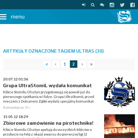
menu
ARTYKUŁY OZNACZONE TAGIEM ULTRAS (30)
1
2
20.07.12 01:36
Grupa UltraStomiL wydała komunikat
Kibice Stomilu Olsztyn przygotowują się powoli już do
pierwszego spotkania w I lidze. Grupa UltraStomiL przed
meczem z Dolcanem Ząbki wydała specjalny komunikat.
Komentarzy: 0 »
15.05.12 18:29
Zbiorowe zamówienie na pirotechnike!
Kibice Stomilu Olsztyn apelują do wszystkich kibiców o
przybycie na fetę z okazji awansu do pierwszej ligi (2