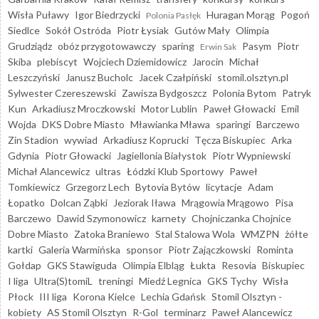
Wisła Puławy
Igor Biedrzycki
Huragan Morąg
Pogoń
Polonia Pasłęk
Siedlce
Sokół Ostróda
Piotr Łysiak
Gutów Mały
Olimpia
Grudziądz
obóz przygotowawczy
sparing
Pasym
Piotr
Erwin Sak
Skiba
plebiscyt
Wojciech Dziemidowicz
Jarocin
Michał
Leszczyński
Janusz Bucholc
Jacek Czałpiński
stomil.olsztyn.pl
Sylwester Czereszewski
Zawisza Bydgoszcz
Polonia Bytom
Patryk
Kun
Arkadiusz Mroczkowski
Motor Lublin
Paweł Głowacki
Emil
Wojda
DKS Dobre Miasto
Mławianka Mława
sparingi
Barczewo
Zin Stadion
wywiad
Arkadiusz Koprucki
Tęcza Biskupiec
Arka
Gdynia
Piotr Głowacki
Jagiellonia Białystok
Piotr Wypniewski
Michał Alancewicz
ultras
Łódzki Klub Sportowy
Paweł
Tomkiewicz
Grzegorz Lech
Bytovia Bytów
licytacje
Adam
Łopatko
Dolcan Ząbki
Jeziorak Iława
Mrągowia Mrągowo
Pisa
Barczewo
Dawid Szymonowicz
karnety
Chojniczanka Chojnice
Dobre Miasto
Zatoka Braniewo
Stal Stalowa Wola
WMZPN
żółte
kartki
Galeria Warmińska
sponsor
Piotr Zajączkowski
Rominta
Gołdap
GKS Stawiguda
Olimpia Elbląg
Łukta
Resovia
Biskupiec
I liga
Ultra(S)tomiL
treningi
Miedź Legnica
GKS Tychy
Wisła
Płock
III liga
Korona Kielce
Lechia Gdańsk
Stomil Olsztyn -
kobiety
AS Stomil Olsztyn
R-Gol
terminarz
Paweł Alancewicz