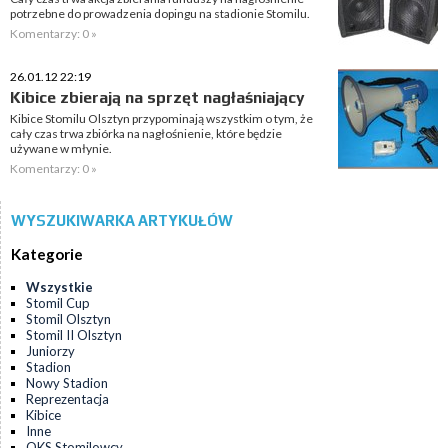
potrzebne do prowadzenia dopingu na stadionie Stomilu.
Komentarzy: 0 »
26.01.12 22:19
Kibice zbierają na sprzęt nagłaśniający
Kibice Stomilu Olsztyn przypominają wszystkim o tym, że
cały czas trwa zbiórka na nagłośnienie, które będzie
używane w młynie.
Komentarzy: 0 »
WYSZUKIWARKA ARTYKUŁÓW
Kategorie
Wszystkie
Stomil Cup
Stomil Olsztyn
Stomil II Olsztyn
Juniorzy
Stadion
Nowy Stadion
Reprezentacja
Kibice
Inne
OKS Stomilowcy