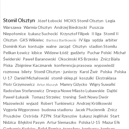
Stomil Olsztyn
Józef Łobocki
MOKS Stomil Olsztyn
Legia
Warszawa
Warmia Olsztyn
Andrzej Biedrzycki
Puszcza
Niepołomice
Łukasz Suchocki
Krzysztof Filipek
II liga
Stomil II
Olsztyn
GKS Wikielec
IV liga
sędzia
arbiter
Bartosz Bartkowski
Dominik Kun
kontuzje
walne
zarząd
Olsztyn
stadion Stomilu
Pelikan Łowicz
kibice
Widzew Łódź
gadżety
Puchar Polski
Michał
Świderski
Paweł Baranowski
Okocimski KS Brzesko
Znicz Biała
Piska
Zbigniew Kaczmarek
konferencja prasowa
wypowiedź
rozmowa
bilety
Stomil Olsztyn - juniorzy
Karol Żwir
Polska
Polska
U-17
Daniel Michałowski
stomil-sklep.pl
koszulki
Ekstraklasa
Piotr Grzymowicz
Mamry Giżycko
Wigry Suwałki
Artur Aluszyk
Radosław Stefanowicz
Drwęca Nowe Miasto Lubawskie
Dajtki
Paweł Łukasik
Tomasz Strzelec
trening
Świt Nowy Dwór
Mazowiecki
wyjazd
Robert Tunkiewicz
Andrzej Królikowski
Vęgoria Węgorzewo
budowa stadionu
Jacek Płuciennik
Znicz
Pruszków
Ostróda
PZPN
Stal Rzeszów
Łukasz Jegliński
Start
Nidzica
Błękitni Pasym
Artur Siemaszko
Polska U-15
Mazur Ełk
Garbarnia Kraków
Rafał Remisz
transfery
konkursy
konkurs