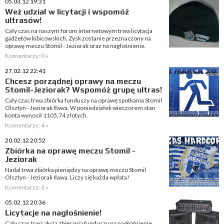
05.03.12 19:31
Weź udział w licytacji i wspomóż
ultrasów!
Cały czas na naszym forum internetowym trwa licytacja
gadżetów kibicowskich. Zysk zostanie przeznaczony na
oprawę meczu Stomil - Jeziorak oraz na nagłośnienie.
Komentarzy: 0 »
27.02.12 22:41
Chcesz porządnej oprawy na meczu
Stomil-Jeziorak? Wspomóż grupę ultras!
Cały czas trwa zbiórka funduszy na oprawę spotkania Stomil
Olsztyn - Jeziorak Iława. W poniedziałek wieczorem stan
konta wynosił 1105,74 złotych.
Komentarzy: 4 »
20.02.12 20:52
Zbiórka na oprawę meczu Stomil -
Jeziorak
Nadal trwa zbiórka pieniędzy na oprawę meczu Stomil
Olsztyn - Jeziorak Iława. Liczy się każda wpłata!
Komentarzy: 3 »
05.02.12 20:36
Licytacje na nagłośnienie!
Cały czas trwa akcja zbierania funduszy na nagłośnienie