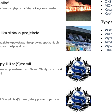
OKS 
nike!
MOKS
iców o przybycie na fetę z okazji awansu do
Kos
Kobi
Typy 
Wsz
ilka słów o projekcie
Wia
Wyda
Arty
udziału w powstawaniu opraw na spotkaniach
Wyw
z prac nad projektem.
Feli
py Ultra(S)tomiL
unikat przed meczem Stomil Olsztyn - Jeziorak
ią.
t Grupy Ultra(S)tomiL, który prezentujemy w