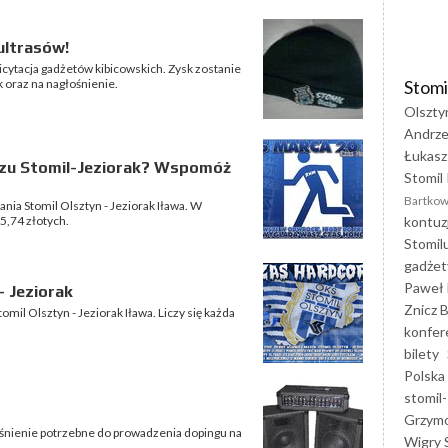
ultrasów!
cytacja gadżetów kibicowskich. Zysk zostanie
Stomi
 oraz na nagłośnienie.
Olszty
Andrze
Łukasz
czu Stomil-Jeziorak? Wspomóż
Stomil 
Bartkow
nia Stomil Olsztyn - Jeziorak Iława. W
kontuz
5,74 złotych.
Stomil
gadżet
Paweł 
- Jeziorak
Znicz B
mil Olsztyn - Jeziorak Iława. Liczy się każda
konfer
bilety
Polska
stomil-
Grzym
łośnienie potrzebne do prowadzenia dopingu na
Wigry 