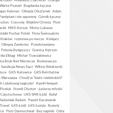
Warta Poznań
Bogdanka Łęczna
gas Kalonas
Olimpia Olsztynek
Adam
Pamiętam i nie zapomnę
Górnik Łęczna
lsztyn
Cracovia
Błękitni Orneta
Piotr
arek
MKS Korsze
Motor Lubawa
dzki Puchar Polski
Flota Świnoujście
 Kraków
rozmowa po meczu
Kolejarz
Olimpia Zambrów
Przedstawiamy
Polonia Bydgoszcz
Granica Kętrzyn
dia Elbląg
Michał Trzeciakiewicz
ica Bruk-Bet Nieciecza
Rozmowa po
Sandecja Nowy Sącz
Wiktor Biedrzycki
zyce
GKS Katowice
GKS Bełchatów
a Warszawa
Chodź w "biało-niebieskich"
h i zdobywaj nagrody!
Kamil Hempel
Piceluk
Stomil Olsztyn - juniorzy młodsi
 Częstochowa
UKS SMS Łódź
Rafał
Radomiak Radom
Paweł Kaczmarek
Travel
ŁKS Łódź
ŁKS Łomża
Rozwój
ice
Piotr Darmochwał
Bez napinki
Odra