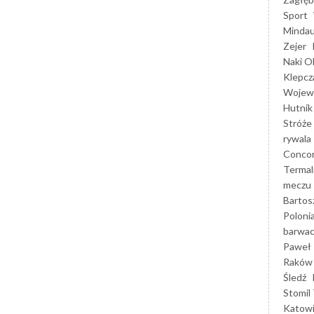
Sport
Mindau
Zejer
Naki O
Klepcz
Wojewó
Hutnik
Stróże
rywala
Concor
Termal
meczu
Bartos
Poloni
barwac
Paweł 
Raków
Śledź
Stomil 
Katow