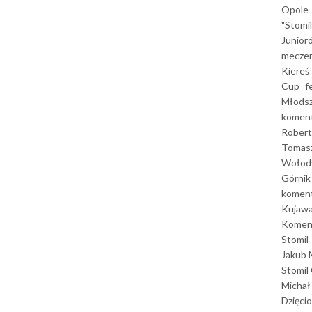
Opole
"Stomi
Junior
mecze
Kiereś
Cup
f
Młods
koment
Robert
Tomas
Wołod
Górnik
koment
Kujaw
Koment
Stomil
Jakub 
Stomil
Michał
Dzięcio