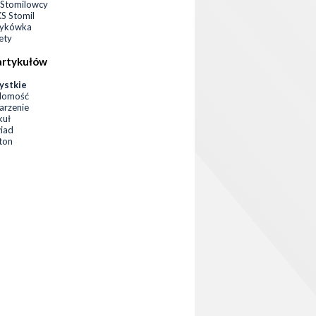
Stomilowcy
 Stomil
zykówka
ety
artykułów
ystkie
domość
rzenie
kuł
iad
eton