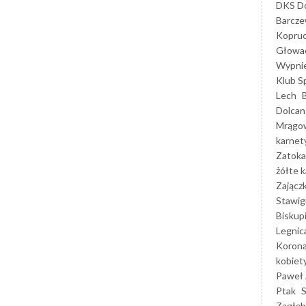
DKS Do
Barcz
Kopruc
Głowa
Wypni
Klub S
Lech
Dolcan
Mrągo
karnet
Zatoka
żółte k
Zającz
Stawig
Biskup
Legnic
Korona
kobiet
Paweł 
Ptak
Zagłęb