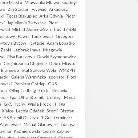
bre Miasto
Mławianka Mława
sparingi
ewo
Zin Stadion
wywiad
Arkadiusz
ki
Tęcza Biskupiec
Arka Gdynia
Piotr
cki
Jagiellonia Białystok
Piotr
ewski
Michał Alancewicz
ultras
Łódzki
portowy
Paweł Tomkiewicz
Grzegorz
Bytovia Bytów
licytacje
Adam Łopatko
 Ząbki
Jeziorak Iława
Mrągowia
wo
Pisa Barczewo
Dawid Szymonowicz
y
Chojniczanka Chojnice
Dobre Miasto
 Braniewo
Stal Stalowa Wola
WMZPN
artki
Galeria Warmińska
sponsor
Piotr
kowski
Rominta Gołdap
GKS
uda
Olimpia Elbląg
Łukta
Resovia
iec
I liga
Ultra(S)tomiL
treningi
Miedź
a
GKS Tychy
Wisła Płock
III liga
 Kielce
Lechia Gdańsk
Stomil Olsztyn -
y
AS Stomil Olsztyn
R-Gol
terminarz
Alancewicz
Michał Glanowski
Tomasz
Szymon Kaźmierowski
Górnik Zabrze
ie Lubin
Arkadiusz Czarnecki
Orange