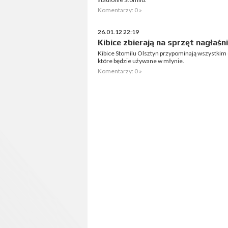
Komentarzy: 0 »
26.01.12 22:19
Kibice zbierają na sprzęt nagłaśn
Kibice Stomilu Olsztyn przypominają wszystkim o
które będzie używane w młynie.
Komentarzy: 0 »