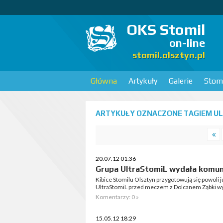
OKS Stomil
on-line
stomil.olsztyn.pl
Główna
Artykuły
Galerie
Stomi
ARTYKUŁY OZNACZONE TAGIEM UL
20.07.12 01:36
Grupa UltraStomiL wydała komun
Kibice Stomilu Olsztyn przygotowują się powoli j
UltraStomiL przed meczem z Dolcanem Ząbki wy
Komentarzy: 0 »
15.05.12 18:29