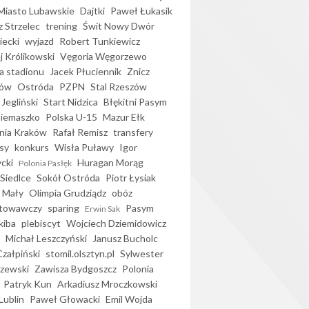
iasto Lubawskie
Dajtki
Paweł Łukasik
 Strzelec
trening
Świt Nowy Dwór
ecki
wyjazd
Robert Tunkiewicz
j Królikowski
Vęgoria Węgorzewo
 stadionu
Jacek Płuciennik
Znicz
ków
Ostróda
PZPN
Stal Rzeszów
Jegliński
Start Nidzica
Błękitni Pasym
Siemaszko
Polska U-15
Mazur Ełk
nia Kraków
Rafał Remisz
transfery
sy
konkurs
Wisła Puławy
Igor
ycki
Huragan Morąg
Polonia Pasłęk
Siedlce
Sokół Ostróda
Piotr Łysiak
 Mały
Olimpia Grudziądz
obóz
otowawczy
sparing
Pasym
Erwin Sak
kiba
plebiscyt
Wojciech Dziemidowicz
Michał Leszczyński
Janusz Bucholc
Czałpiński
stomil.olsztyn.pl
Sylwester
zewski
Zawisza Bydgoszcz
Polonia
Patryk Kun
Arkadiusz Mroczkowski
Lublin
Paweł Głowacki
Emil Wojda