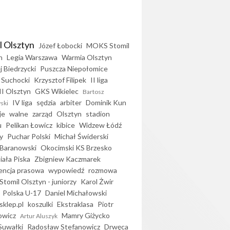
l Olsztyn
Józef Łobocki
MOKS Stomil
n
Legia Warszawa
Warmia Olsztyn
j Biedrzycki
Puszcza Niepołomice
 Suchocki
Krzysztof Filipek
II liga
II Olsztyn
GKS Wikielec
Bartosz
IV liga
sędzia
arbiter
Dominik Kun
ski
je
walne
zarząd
Olsztyn
stadion
u
Pelikan Łowicz
kibice
Widzew Łódź
y
Puchar Polski
Michał Świderski
Baranowski
Okocimski KS Brzesko
iała Piska
Zbigniew Kaczmarek
encja prasowa
wypowiedź
rozmowa
Stomil Olsztyn - juniorzy
Karol Żwir
Polska U-17
Daniel Michałowski
sklep.pl
koszulki
Ekstraklasa
Piotr
owicz
Mamry Giżycko
Artur Aluszyk
Suwałki
Radosław Stefanowicz
Drwęca