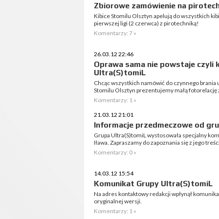
Zbiorowe zamówienie na pirotech
Kibice Stomilu Olsztyn apelują do wszystkich kib
pierwszej ligi (2 czerwca) z pirotechniką!
Komentarzy: 7 »
26.03.12 22:46
Oprawa sama nie powstaje czyli k
Ultra(S)tomiL
Chcąc wszystkich namówić do czynnego brania 
Stomilu Olsztyn prezentujemy małą fotorelację 
Komentarzy: 1 »
21.03.12 21:01
Informacje przedmeczowe od gru
Grupa Ultra(S)tomiL wystosowała specjalny kom
Iława. Zapraszamy do zapoznania się z jego treśc
Komentarzy: 0 »
14.03.12 15:54
Komunikat Grupy Ultra(S)tomiL
Na adres kontaktowy redakcji wpłynął komunika
oryginalnej wersji.
Komentarzy: 1 »