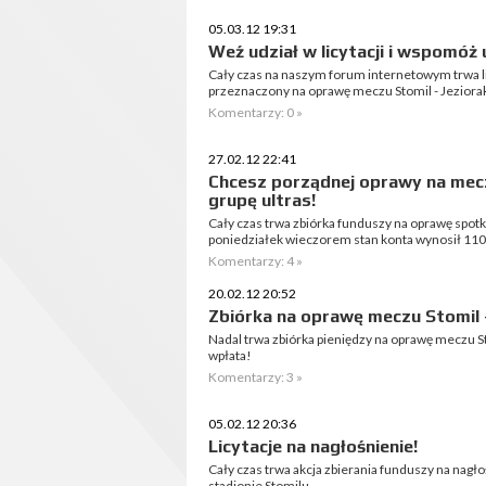
05.03.12 19:31
Weź udział w licytacji i wspomóż 
Cały czas na naszym forum internetowym trwa li
przeznaczony na oprawę meczu Stomil - Jeziorak
Komentarzy: 0 »
27.02.12 22:41
Chcesz porządnej oprawy na me
grupę ultras!
Cały czas trwa zbiórka funduszy na oprawę spotka
poniedziałek wieczorem stan konta wynosił 110
Komentarzy: 4 »
20.02.12 20:52
Zbiórka na oprawę meczu Stomil 
Nadal trwa zbiórka pieniędzy na oprawę meczu Sto
wpłata!
Komentarzy: 3 »
05.02.12 20:36
Licytacje na nagłośnienie!
Cały czas trwa akcja zbierania funduszy na nag
stadionie Stomilu.