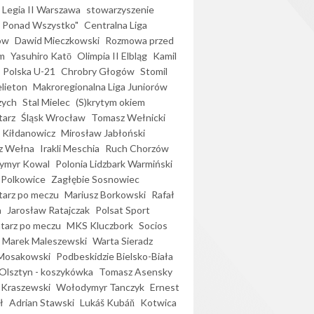
Legia II Warszawa
stowarzyszenie
l Ponad Wszystko"
Centralna Liga
ów
Dawid Mieczkowski
Rozmowa przed
m
Yasuhiro Katō
Olimpia II Elbląg
Kamil
Polska U-21
Chrobry Głogów
Stomil
elieton
Makroregionalna Liga Juniorów
zych
Stal Mielec
(S)krytym okiem
arz
Śląsk Wrocław
Tomasz Wełnicki
 Kiłdanowicz
Mirosław Jabłoński
z Wełna
Irakli Meschia
Ruch Chorzów
ymyr Kowal
Polonia Lidzbark Warmiński
 Polkowice
Zagłębie Sosnowiec
arz po meczu
Mariusz Borkowski
Rafał
a
Jarosław Ratajczak
Polsat Sport
arz po meczu
MKS Kluczbork
Socios
Marek Maleszewski
Warta Sieradz
Mosakowski
Podbeskidzie Bielsko-Biała
 Olsztyn - koszykówka
Tomasz Asensky
 Kraszewski
Wołodymyr Tanczyk
Ernest
ł
Adrian Stawski
Lukáš Kubáň
Kotwica