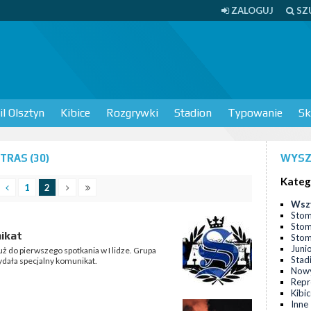
ZALOGUJ
SZ
l Olsztyn
Kibice
Rozgrywki
Stadion
Typowanie
Sk
TRAS (30)
WYSZ
Kateg
1
2
Wsz
Stom
Stom
ikat
Stomi
Juni
uż do pierwszego spotkania w I lidze. Grupa
Stad
dała specjalny komunikat.
Nowy
Repr
Kibi
Inne