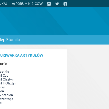
UKAJ
FORUM KIBICÓW
lep Stomilu
UKIWARKA ARTYKUŁÓW
orie
ystkie
il Cup
il Olsztyn
l II Olsztyn
orzy
ion
 Stadion
ezentacja
ce