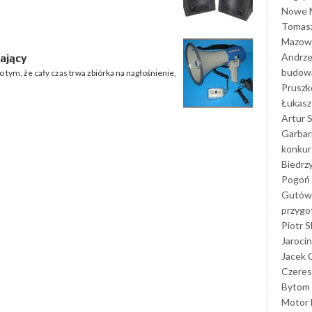
Nowe M
Tomasz
Mazowi
Andrze
iający
budowa
 tym, że cały czas trwa zbiórka na nagłośnienie,
Prusz
Łukasz 
Artur 
Garbar
konkur
Biedrz
Pogoń 
Gutów
przyg
Piotr S
Jarocin
Jacek 
Czeres
Bytom
Motor 