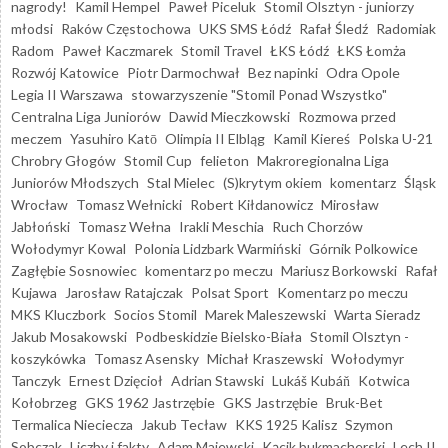
nagrody!
Kamil Hempel
Paweł Piceluk
Stomil Olsztyn - juniorzy
młodsi
Raków Częstochowa
UKS SMS Łódź
Rafał Śledź
Radomiak
Radom
Paweł Kaczmarek
Stomil Travel
ŁKS Łódź
ŁKS Łomża
Rozwój Katowice
Piotr Darmochwał
Bez napinki
Odra Opole
Legia II Warszawa
stowarzyszenie "Stomil Ponad Wszystko"
Centralna Liga Juniorów
Dawid Mieczkowski
Rozmowa przed
meczem
Yasuhiro Katō
Olimpia II Elbląg
Kamil Kiereś
Polska U-21
Chrobry Głogów
Stomil Cup
felieton
Makroregionalna Liga
Juniorów Młodszych
Stal Mielec
(S)krytym okiem
komentarz
Śląsk
Wrocław
Tomasz Wełnicki
Robert Kiłdanowicz
Mirosław
Jabłoński
Tomasz Wełna
Irakli Meschia
Ruch Chorzów
Wołodymyr Kowal
Polonia Lidzbark Warmiński
Górnik Polkowice
Zagłębie Sosnowiec
komentarz po meczu
Mariusz Borkowski
Rafał
Kujawa
Jarosław Ratajczak
Polsat Sport
Komentarz po meczu
MKS Kluczbork
Socios Stomil
Marek Maleszewski
Warta Sieradz
Jakub Mosakowski
Podbeskidzie Bielsko-Biała
Stomil Olsztyn -
koszykówka
Tomasz Asensky
Michał Kraszewski
Wołodymyr
Tanczyk
Ernest Dzięcioł
Adrian Stawski
Lukáš Kubáň
Kotwica
Kołobrzeg
GKS 1962 Jastrzębie
GKS Jastrzębie
Bruk-Bet
Termalica Nieciecza
Jakub Tecław
KKS 1925 Kalisz
Szymon
Sobczak
Liczby i fakty
Adam Majewski
Kącik bukmacherski
Lech II