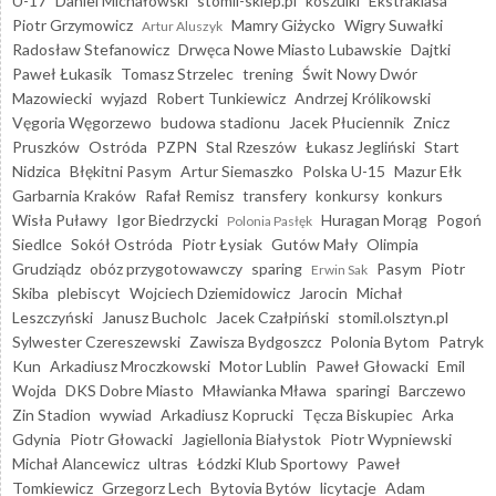
U-17
Daniel Michałowski
stomil-sklep.pl
koszulki
Ekstraklasa
Piotr Grzymowicz
Mamry Giżycko
Wigry Suwałki
Artur Aluszyk
Radosław Stefanowicz
Drwęca Nowe Miasto Lubawskie
Dajtki
Paweł Łukasik
Tomasz Strzelec
trening
Świt Nowy Dwór
Mazowiecki
wyjazd
Robert Tunkiewicz
Andrzej Królikowski
Vęgoria Węgorzewo
budowa stadionu
Jacek Płuciennik
Znicz
Pruszków
Ostróda
PZPN
Stal Rzeszów
Łukasz Jegliński
Start
Nidzica
Błękitni Pasym
Artur Siemaszko
Polska U-15
Mazur Ełk
Garbarnia Kraków
Rafał Remisz
transfery
konkursy
konkurs
Wisła Puławy
Igor Biedrzycki
Huragan Morąg
Pogoń
Polonia Pasłęk
Siedlce
Sokół Ostróda
Piotr Łysiak
Gutów Mały
Olimpia
Grudziądz
obóz przygotowawczy
sparing
Pasym
Piotr
Erwin Sak
Skiba
plebiscyt
Wojciech Dziemidowicz
Jarocin
Michał
Leszczyński
Janusz Bucholc
Jacek Czałpiński
stomil.olsztyn.pl
Sylwester Czereszewski
Zawisza Bydgoszcz
Polonia Bytom
Patryk
Kun
Arkadiusz Mroczkowski
Motor Lublin
Paweł Głowacki
Emil
Wojda
DKS Dobre Miasto
Mławianka Mława
sparingi
Barczewo
Zin Stadion
wywiad
Arkadiusz Koprucki
Tęcza Biskupiec
Arka
Gdynia
Piotr Głowacki
Jagiellonia Białystok
Piotr Wypniewski
Michał Alancewicz
ultras
Łódzki Klub Sportowy
Paweł
Tomkiewicz
Grzegorz Lech
Bytovia Bytów
licytacje
Adam