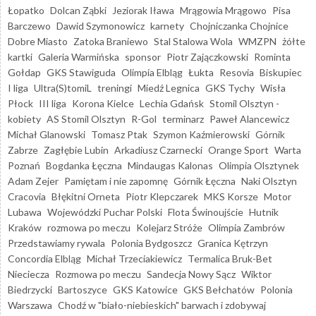
Łopatko
Dolcan Ząbki
Jeziorak Iława
Mrągowia Mrągowo
Pisa
Barczewo
Dawid Szymonowicz
karnety
Chojniczanka Chojnice
Dobre Miasto
Zatoka Braniewo
Stal Stalowa Wola
WMZPN
żółte
kartki
Galeria Warmińska
sponsor
Piotr Zajączkowski
Rominta
Gołdap
GKS Stawiguda
Olimpia Elbląg
Łukta
Resovia
Biskupiec
I liga
Ultra(S)tomiL
treningi
Miedź Legnica
GKS Tychy
Wisła
Płock
III liga
Korona Kielce
Lechia Gdańsk
Stomil Olsztyn -
kobiety
AS Stomil Olsztyn
R-Gol
terminarz
Paweł Alancewicz
Michał Glanowski
Tomasz Ptak
Szymon Kaźmierowski
Górnik
Zabrze
Zagłębie Lubin
Arkadiusz Czarnecki
Orange Sport
Warta
Poznań
Bogdanka Łęczna
Mindaugas Kalonas
Olimpia Olsztynek
Adam Zejer
Pamiętam i nie zapomnę
Górnik Łęczna
Naki Olsztyn
Cracovia
Błękitni Orneta
Piotr Klepczarek
MKS Korsze
Motor
Lubawa
Wojewódzki Puchar Polski
Flota Świnoujście
Hutnik
Kraków
rozmowa po meczu
Kolejarz Stróże
Olimpia Zambrów
Przedstawiamy rywala
Polonia Bydgoszcz
Granica Kętrzyn
Concordia Elbląg
Michał Trzeciakiewicz
Termalica Bruk-Bet
Nieciecza
Rozmowa po meczu
Sandecja Nowy Sącz
Wiktor
Biedrzycki
Bartoszyce
GKS Katowice
GKS Bełchatów
Polonia
Warszawa
Chodź w "biało-niebieskich" barwach i zdobywaj