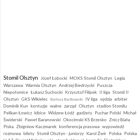
Stomil Olsztyn
Józef Łobocki
MOKS Stomil Olsztyn
Legia
Warszawa
Warmia Olsztyn
Andrzej Biedrzycki
Puszcza
Niepołomice
Łukasz Suchocki
Krzysztof Filipek
II liga
Stomil II
Olsztyn
GKS Wikielec
IV liga
sędzia
arbiter
Bartosz Bartkowski
Dominik Kun
kontuzje
walne
zarząd
Olsztyn
stadion Stomilu
Pelikan Łowicz
kibice
Widzew Łódź
gadżety
Puchar Polski
Michał
Świderski
Paweł Baranowski
Okocimski KS Brzesko
Znicz Biała
Piska
Zbigniew Kaczmarek
konferencja prasowa
wypowiedź
rozmowa
bilety
Stomil Olsztyn - juniorzy
Karol Żwir
Polska
Polska