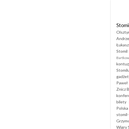
Stomi
Olszty
Andrze
Łukasz
Stomil 
Bartkow
kontuz
Stomil
gadżet
Paweł 
Znicz B
konfer
bilety
Polska
stomil-
Grzym
Wigry 