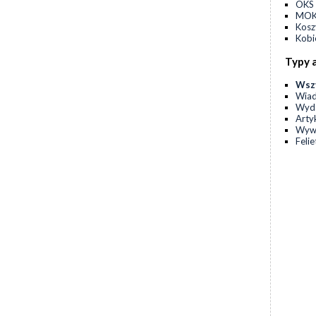
OKS 
MOKS
Kos
Kobi
Typy 
Wsz
Wia
Wyda
Arty
Wyw
Feli