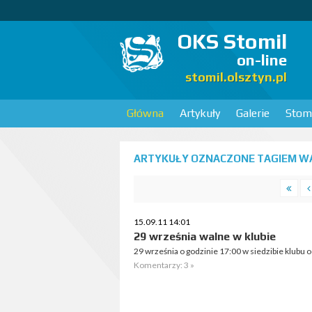
OKS Stomil
on-line
stomil.olsztyn.pl
Główna
Artykuły
Galerie
Stomi
ARTYKUŁY OZNACZONE TAGIEM WA
15.09.11 14:01
29 września walne w klubie
29 września o godzinie 17:00 w siedzibie klubu
Komentarzy: 3 »