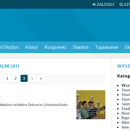
ZALOGUJ
SZ
l Olsztyn
Kibice
Rozgrywki
Stadion
Typowanie
Sk
LNE (41)
WYSZ
Kateg
1
2
3
Wsz
Stom
Stom
Stomi
Juni
 odbędzie się Walne Zebranie Członków Klubu.
Stad
Nowy
Repr
Kibi
Inne