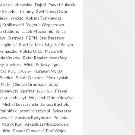
iasto Lubawskie
Dajtki
Paweł Łukasik
 Strzelec
trening
Świt Nowy Dwór
ecki
wyjazd
Robert Tunkiewicz
j Królikowski
Vęgoria Węgorzewo
 stadionu
Jacek Płuciennik
Znicz
ków
Ostróda
PZPN
Stal Rzeszów
Jegliński
Start Nidzica
Błękitni Pasym
Siemaszko
Polska U-15
Mazur Ełk
nia Kraków
Rafał Remisz
transfery
sy
konkurs
Wisła Puławy
Igor
ycki
Huragan Morąg
Polonia Pasłęk
Siedlce
Sokół Ostróda
Piotr Łysiak
 Mały
Olimpia Grudziądz
obóz
otowawczy
sparing
Pasym
Erwin Sak
kiba
plebiscyt
Wojciech Dziemidowicz
Michał Leszczyński
Janusz Bucholc
Czałpiński
stomil.olsztyn.pl
Sylwester
zewski
Zawisza Bydgoszcz
Polonia
Patryk Kun
Arkadiusz Mroczkowski
Lublin
Paweł Głowacki
Emil Wojda