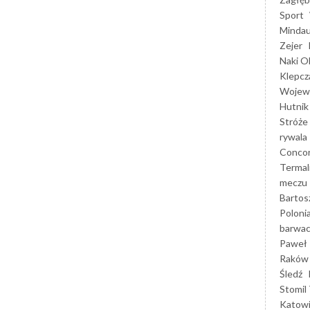
Sport
Mindau
Zejer
Naki O
Klepcz
Wojewó
Hutnik
Stróże
rywala
Concor
Termal
meczu
Bartos
Poloni
barwac
Paweł 
Raków
Śledź
Stomil 
Katow