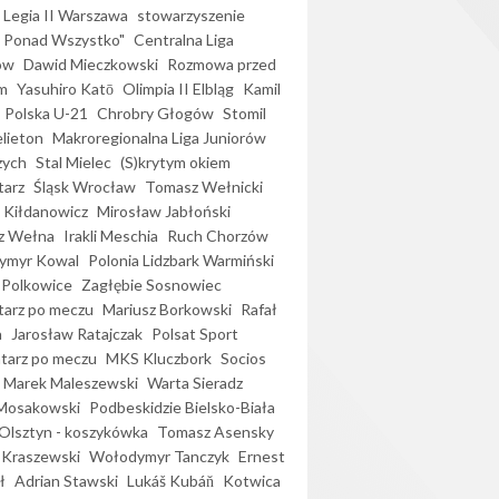
Legia II Warszawa
stowarzyszenie
l Ponad Wszystko"
Centralna Liga
ów
Dawid Mieczkowski
Rozmowa przed
m
Yasuhiro Katō
Olimpia II Elbląg
Kamil
Polska U-21
Chrobry Głogów
Stomil
elieton
Makroregionalna Liga Juniorów
zych
Stal Mielec
(S)krytym okiem
arz
Śląsk Wrocław
Tomasz Wełnicki
 Kiłdanowicz
Mirosław Jabłoński
z Wełna
Irakli Meschia
Ruch Chorzów
ymyr Kowal
Polonia Lidzbark Warmiński
 Polkowice
Zagłębie Sosnowiec
arz po meczu
Mariusz Borkowski
Rafał
a
Jarosław Ratajczak
Polsat Sport
arz po meczu
MKS Kluczbork
Socios
Marek Maleszewski
Warta Sieradz
Mosakowski
Podbeskidzie Bielsko-Biała
 Olsztyn - koszykówka
Tomasz Asensky
 Kraszewski
Wołodymyr Tanczyk
Ernest
ł
Adrian Stawski
Lukáš Kubáň
Kotwica