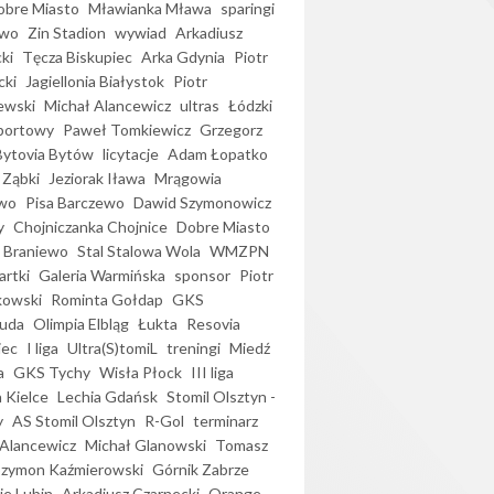
bre Miasto
Mławianka Mława
sparingi
ewo
Zin Stadion
wywiad
Arkadiusz
ki
Tęcza Biskupiec
Arka Gdynia
Piotr
cki
Jagiellonia Białystok
Piotr
ewski
Michał Alancewicz
ultras
Łódzki
portowy
Paweł Tomkiewicz
Grzegorz
Bytovia Bytów
licytacje
Adam Łopatko
 Ząbki
Jeziorak Iława
Mrągowia
wo
Pisa Barczewo
Dawid Szymonowicz
y
Chojniczanka Chojnice
Dobre Miasto
 Braniewo
Stal Stalowa Wola
WMZPN
artki
Galeria Warmińska
sponsor
Piotr
kowski
Rominta Gołdap
GKS
uda
Olimpia Elbląg
Łukta
Resovia
iec
I liga
Ultra(S)tomiL
treningi
Miedź
a
GKS Tychy
Wisła Płock
III liga
 Kielce
Lechia Gdańsk
Stomil Olsztyn -
y
AS Stomil Olsztyn
R-Gol
terminarz
Alancewicz
Michał Glanowski
Tomasz
Szymon Kaźmierowski
Górnik Zabrze
ie Lubin
Arkadiusz Czarnecki
Orange