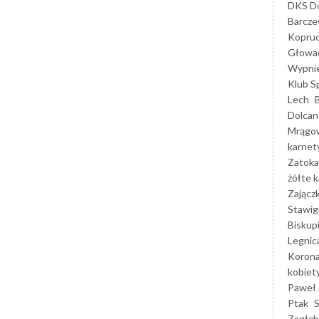
DKS Do
Barcz
Kopruc
Głowa
Wypni
Klub S
Lech
Dolcan
Mrągo
karnet
Zatoka
żółte k
Zającz
Stawig
Biskup
Legnic
Korona
kobiet
Paweł 
Ptak
Zagłęb