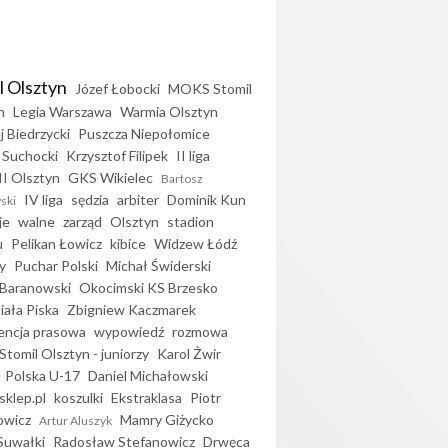
l Olsztyn
Józef Łobocki
MOKS Stomil
n
Legia Warszawa
Warmia Olsztyn
j Biedrzycki
Puszcza Niepołomice
 Suchocki
Krzysztof Filipek
II liga
II Olsztyn
GKS Wikielec
Bartosz
IV liga
sędzia
arbiter
Dominik Kun
ski
je
walne
zarząd
Olsztyn
stadion
u
Pelikan Łowicz
kibice
Widzew Łódź
y
Puchar Polski
Michał Świderski
Baranowski
Okocimski KS Brzesko
iała Piska
Zbigniew Kaczmarek
encja prasowa
wypowiedź
rozmowa
Stomil Olsztyn - juniorzy
Karol Żwir
Polska U-17
Daniel Michałowski
sklep.pl
koszulki
Ekstraklasa
Piotr
owicz
Mamry Giżycko
Artur Aluszyk
Suwałki
Radosław Stefanowicz
Drwęca