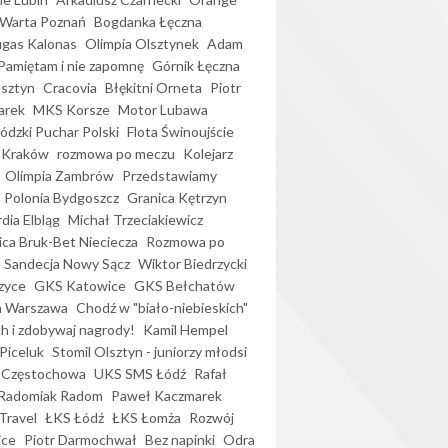
Warta Poznań
Bogdanka Łęczna
gas Kalonas
Olimpia Olsztynek
Adam
Pamiętam i nie zapomnę
Górnik Łęczna
lsztyn
Cracovia
Błękitni Orneta
Piotr
arek
MKS Korsze
Motor Lubawa
dzki Puchar Polski
Flota Świnoujście
 Kraków
rozmowa po meczu
Kolejarz
Olimpia Zambrów
Przedstawiamy
Polonia Bydgoszcz
Granica Kętrzyn
dia Elbląg
Michał Trzeciakiewicz
ica Bruk-Bet Nieciecza
Rozmowa po
Sandecja Nowy Sącz
Wiktor Biedrzycki
zyce
GKS Katowice
GKS Bełchatów
a Warszawa
Chodź w "biało-niebieskich"
h i zdobywaj nagrody!
Kamil Hempel
Piceluk
Stomil Olsztyn - juniorzy młodsi
 Częstochowa
UKS SMS Łódź
Rafał
Radomiak Radom
Paweł Kaczmarek
Travel
ŁKS Łódź
ŁKS Łomża
Rozwój
ice
Piotr Darmochwał
Bez napinki
Odra