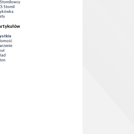
Stomilowcy
 Stomil
zykówka
ety
artykułów
ystkie
domość
rzenie
kuł
iad
eton