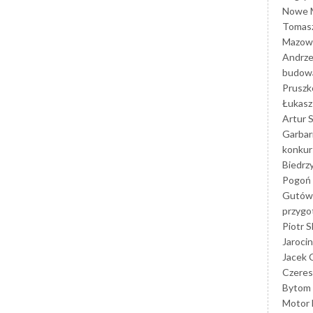
Nowe M
Tomasz
Mazowi
Andrze
budowa
Prusz
Łukasz 
Artur 
Garbar
konkur
Biedrz
Pogoń 
Gutów
przyg
Piotr S
Jarocin
Jacek 
Czeres
Bytom
Motor 