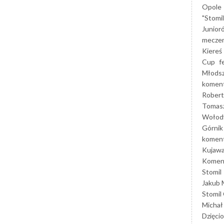
Opole
"Stomi
Junior
mecze
Kiereś
Cup
f
Młods
koment
Robert
Tomas
Wołod
Górnik
koment
Kujaw
Koment
Stomil
Jakub 
Stomil
Michał
Dzięcio