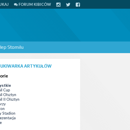
UKAJ
FORUM KIBICÓW
lep Stomilu
UKIWARKA ARTYKUŁÓW
orie
ystkie
il Cup
il Olsztyn
l II Olsztyn
orzy
ion
 Stadion
ezentacja
ce