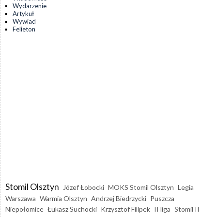
Wydarzenie
Artykuł
Wywiad
Felieton
Stomil Olsztyn
Józef Łobocki
MOKS Stomil Olsztyn
Legia
Warszawa
Warmia Olsztyn
Andrzej Biedrzycki
Puszcza
Niepołomice
Łukasz Suchocki
Krzysztof Filipek
II liga
Stomil II