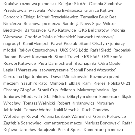
Kraków
rozmowa po meczu
Kolejarz Stróże
Olimpia Zambrów
Przedstawiamy rywala
Polonia Bydgoszcz
Granica Kętrzyn
Concordia Elbląg
Michał Trzeciakiewicz
Termalica Bruk-Bet
Nieciecza
Rozmowa po meczu
Sandecja Nowy Sącz
Wiktor
Biedrzycki
Bartoszyce
GKS Katowice
GKS Bełchatów
Polonia
Warszawa
Chodź w "biało-niebieskich" barwach i zdobywaj
nagrody!
Kamil Hempel
Paweł Piceluk
Stomil Olsztyn - juniorzy
młodsi
Raków Częstochowa
UKS SMS Łódź
Rafał Śledź
Radomiak
Radom
Paweł Kaczmarek
Stomil Travel
ŁKS Łódź
ŁKS Łomża
Rozwój Katowice
Piotr Darmochwał
Bez napinki
Odra Opole
Legia II Warszawa
stowarzyszenie "Stomil Ponad Wszystko"
Centralna Liga Juniorów
Dawid Mieczkowski
Rozmowa przed
meczem
Yasuhiro Katō
Olimpia II Elbląg
Kamil Kiereś
Polska U-21
Chrobry Głogów
Stomil Cup
felieton
Makroregionalna Liga
Juniorów Młodszych
Stal Mielec
(S)krytym okiem
komentarz
Śląsk
Wrocław
Tomasz Wełnicki
Robert Kiłdanowicz
Mirosław
Jabłoński
Tomasz Wełna
Irakli Meschia
Ruch Chorzów
Wołodymyr Kowal
Polonia Lidzbark Warmiński
Górnik Polkowice
Zagłębie Sosnowiec
komentarz po meczu
Mariusz Borkowski
Rafał
Kujawa
Jarosław Ratajczak
Polsat Sport
Komentarz po meczu