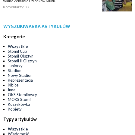
Walne Zebranie Członków Klubu.
Komentarzy: 3 »
WYSZUKIWARKA ARTYKUŁÓW
Kategorie
Wszystkie
Stomil Cup
Stomil Olsztyn
Stomil II Olsztyn
Juniorzy
Stadion
Nowy Stadion
Reprezentacja
Kibice
Inne
OKS Stomilowcy
MOKS Stomil
Koszykówka
Kobiety
Typy artykułów
Wszystkie
Wiadomość