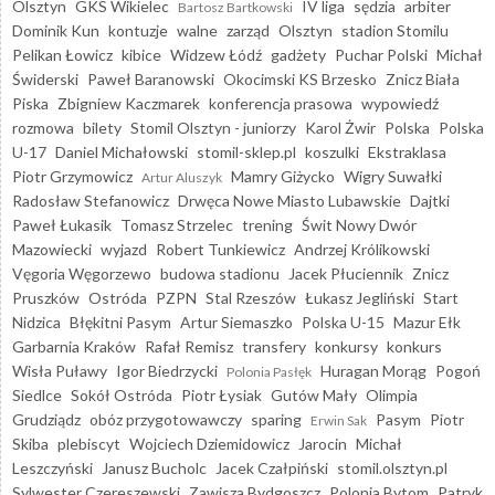
Olsztyn
GKS Wikielec
IV liga
sędzia
arbiter
Bartosz Bartkowski
Dominik Kun
kontuzje
walne
zarząd
Olsztyn
stadion Stomilu
Pelikan Łowicz
kibice
Widzew Łódź
gadżety
Puchar Polski
Michał
Świderski
Paweł Baranowski
Okocimski KS Brzesko
Znicz Biała
Piska
Zbigniew Kaczmarek
konferencja prasowa
wypowiedź
rozmowa
bilety
Stomil Olsztyn - juniorzy
Karol Żwir
Polska
Polska
U-17
Daniel Michałowski
stomil-sklep.pl
koszulki
Ekstraklasa
Piotr Grzymowicz
Mamry Giżycko
Wigry Suwałki
Artur Aluszyk
Radosław Stefanowicz
Drwęca Nowe Miasto Lubawskie
Dajtki
Paweł Łukasik
Tomasz Strzelec
trening
Świt Nowy Dwór
Mazowiecki
wyjazd
Robert Tunkiewicz
Andrzej Królikowski
Vęgoria Węgorzewo
budowa stadionu
Jacek Płuciennik
Znicz
Pruszków
Ostróda
PZPN
Stal Rzeszów
Łukasz Jegliński
Start
Nidzica
Błękitni Pasym
Artur Siemaszko
Polska U-15
Mazur Ełk
Garbarnia Kraków
Rafał Remisz
transfery
konkursy
konkurs
Wisła Puławy
Igor Biedrzycki
Huragan Morąg
Pogoń
Polonia Pasłęk
Siedlce
Sokół Ostróda
Piotr Łysiak
Gutów Mały
Olimpia
Grudziądz
obóz przygotowawczy
sparing
Pasym
Piotr
Erwin Sak
Skiba
plebiscyt
Wojciech Dziemidowicz
Jarocin
Michał
Leszczyński
Janusz Bucholc
Jacek Czałpiński
stomil.olsztyn.pl
Sylwester Czereszewski
Zawisza Bydgoszcz
Polonia Bytom
Patryk