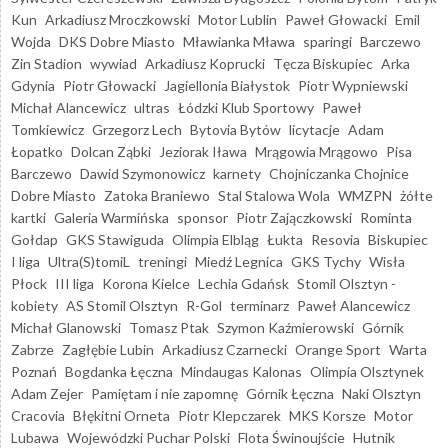
Kun
Arkadiusz Mroczkowski
Motor Lublin
Paweł Głowacki
Emil
Wojda
DKS Dobre Miasto
Mławianka Mława
sparingi
Barczewo
Zin Stadion
wywiad
Arkadiusz Koprucki
Tęcza Biskupiec
Arka
Gdynia
Piotr Głowacki
Jagiellonia Białystok
Piotr Wypniewski
Michał Alancewicz
ultras
Łódzki Klub Sportowy
Paweł
Tomkiewicz
Grzegorz Lech
Bytovia Bytów
licytacje
Adam
Łopatko
Dolcan Ząbki
Jeziorak Iława
Mrągowia Mrągowo
Pisa
Barczewo
Dawid Szymonowicz
karnety
Chojniczanka Chojnice
Dobre Miasto
Zatoka Braniewo
Stal Stalowa Wola
WMZPN
żółte
kartki
Galeria Warmińska
sponsor
Piotr Zajączkowski
Rominta
Gołdap
GKS Stawiguda
Olimpia Elbląg
Łukta
Resovia
Biskupiec
I liga
Ultra(S)tomiL
treningi
Miedź Legnica
GKS Tychy
Wisła
Płock
III liga
Korona Kielce
Lechia Gdańsk
Stomil Olsztyn -
kobiety
AS Stomil Olsztyn
R-Gol
terminarz
Paweł Alancewicz
Michał Glanowski
Tomasz Ptak
Szymon Kaźmierowski
Górnik
Zabrze
Zagłębie Lubin
Arkadiusz Czarnecki
Orange Sport
Warta
Poznań
Bogdanka Łęczna
Mindaugas Kalonas
Olimpia Olsztynek
Adam Zejer
Pamiętam i nie zapomnę
Górnik Łęczna
Naki Olsztyn
Cracovia
Błękitni Orneta
Piotr Klepczarek
MKS Korsze
Motor
Lubawa
Wojewódzki Puchar Polski
Flota Świnoujście
Hutnik