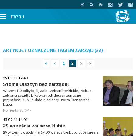
menu
ARTYKUŁY OZNACZONE TAGIEM ZARZĄD (22)
1
2
29.09.11 17:40
Stomil Olsztyn bez zarządu!
W czwartek odbyło się walne zebranie w klubie. Podczas
zebrania zapadło kilka ważnych decyzji odnośnie
przyszłości klubu. "Biało-niebiescy" zostali bez zarządu
klubu.
Komentarzy: 34 »
15.09.11 14:01
29 września walne w klubie
29 września o godzinie 17:00 w siedzibie klubu odbędzie się