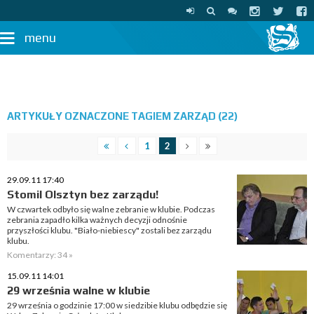
menu
ARTYKUŁY OZNACZONE TAGIEM ZARZĄD (22)
1
2
29.09.11 17:40
Stomil Olsztyn bez zarządu!
W czwartek odbyło się walne zebranie w klubie. Podczas
zebrania zapadło kilka ważnych decyzji odnośnie
przyszłości klubu. "Biało-niebiescy" zostali bez zarządu
klubu.
Komentarzy: 34 »
15.09.11 14:01
29 września walne w klubie
29 września o godzinie 17:00 w siedzibie klubu odbędzie się