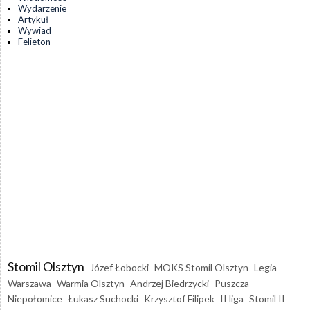
Wydarzenie
Artykuł
Wywiad
Felieton
Stomil Olsztyn
Józef Łobocki
MOKS Stomil Olsztyn
Legia
Warszawa
Warmia Olsztyn
Andrzej Biedrzycki
Puszcza
Niepołomice
Łukasz Suchocki
Krzysztof Filipek
II liga
Stomil II