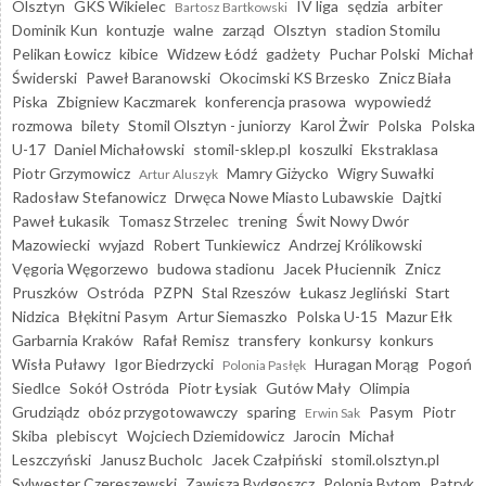
Olsztyn
GKS Wikielec
IV liga
sędzia
arbiter
Bartosz Bartkowski
Dominik Kun
kontuzje
walne
zarząd
Olsztyn
stadion Stomilu
Pelikan Łowicz
kibice
Widzew Łódź
gadżety
Puchar Polski
Michał
Świderski
Paweł Baranowski
Okocimski KS Brzesko
Znicz Biała
Piska
Zbigniew Kaczmarek
konferencja prasowa
wypowiedź
rozmowa
bilety
Stomil Olsztyn - juniorzy
Karol Żwir
Polska
Polska
U-17
Daniel Michałowski
stomil-sklep.pl
koszulki
Ekstraklasa
Piotr Grzymowicz
Mamry Giżycko
Wigry Suwałki
Artur Aluszyk
Radosław Stefanowicz
Drwęca Nowe Miasto Lubawskie
Dajtki
Paweł Łukasik
Tomasz Strzelec
trening
Świt Nowy Dwór
Mazowiecki
wyjazd
Robert Tunkiewicz
Andrzej Królikowski
Vęgoria Węgorzewo
budowa stadionu
Jacek Płuciennik
Znicz
Pruszków
Ostróda
PZPN
Stal Rzeszów
Łukasz Jegliński
Start
Nidzica
Błękitni Pasym
Artur Siemaszko
Polska U-15
Mazur Ełk
Garbarnia Kraków
Rafał Remisz
transfery
konkursy
konkurs
Wisła Puławy
Igor Biedrzycki
Huragan Morąg
Pogoń
Polonia Pasłęk
Siedlce
Sokół Ostróda
Piotr Łysiak
Gutów Mały
Olimpia
Grudziądz
obóz przygotowawczy
sparing
Pasym
Piotr
Erwin Sak
Skiba
plebiscyt
Wojciech Dziemidowicz
Jarocin
Michał
Leszczyński
Janusz Bucholc
Jacek Czałpiński
stomil.olsztyn.pl
Sylwester Czereszewski
Zawisza Bydgoszcz
Polonia Bytom
Patryk