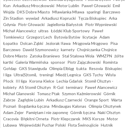
Kun
Arkadiusz Mroczkowski
Motor Lublin
Paweł Głowacki
Emil
Wojda
DKS Dobre Miasto
Mławianka Mława
sparingi
Barczewo
Zin Stadion
wywiad
Arkadiusz Koprucki
Tęcza Biskupiec
Arka
Gdynia
Piotr Głowacki
Jagiellonia Białystok
Piotr Wypniewski
Michał Alancewicz
ultras
Łódzki Klub Sportowy
Paweł
Tomkiewicz
Grzegorz Lech
Bytovia Bytów
licytacje
Adam
Łopatko
Dolcan Ząbki
Jeziorak Iława
Mrągowia Mrągowo
Pisa
Barczewo
Dawid Szymonowicz
karnety
Chojniczanka Chojnice
Dobre Miasto
Zatoka Braniewo
Stal Stalowa Wola
WMZPN
żółte
kartki
Galeria Warmińska
sponsor
Piotr Zajączkowski
Rominta
Gołdap
GKS Stawiguda
Olimpia Elbląg
Łukta
Resovia
Biskupiec
I liga
Ultra(S)tomiL
treningi
Miedź Legnica
GKS Tychy
Wisła
Płock
III liga
Korona Kielce
Lechia Gdańsk
Stomil Olsztyn -
kobiety
AS Stomil Olsztyn
R-Gol
terminarz
Paweł Alancewicz
Michał Glanowski
Tomasz Ptak
Szymon Kaźmierowski
Górnik
Zabrze
Zagłębie Lubin
Arkadiusz Czarnecki
Orange Sport
Warta
Poznań
Bogdanka Łęczna
Mindaugas Kalonas
Olimpia Olsztynek
Adam Zejer
Pamiętam i nie zapomnę
Górnik Łęczna
Naki Olsztyn
Cracovia
Błękitni Orneta
Piotr Klepczarek
MKS Korsze
Motor
Lubawa
Wojewódzki Puchar Polski
Flota Świnoujście
Hutnik