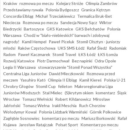
Kraków
rozmowa po meczu
Kolejarz Stróże
Olimpia Zambrów
Przedstawiamy rywala
Polonia Bydgoszcz
Granica Kętrzyn
Concordia Elbląg
Michał Trzeciakiewicz
Termalica Bruk-Bet
Nieciecza
Rozmowa po meczu
Sandecja Nowy Sącz
Wiktor
Biedrzycki
Bartoszyce
GKS Katowice
GKS Bełchatów
Polonia
Warszawa
Chodź w "biało-niebieskich" barwach i zdobywaj
nagrody!
Kamil Hempel
Paweł Piceluk
Stomil Olsztyn - juniorzy
młodsi
Raków Częstochowa
UKS SMS Łódź
Rafał Śledź
Radomiak
Radom
Paweł Kaczmarek
Stomil Travel
ŁKS Łódź
ŁKS Łomża
Rozwój Katowice
Piotr Darmochwał
Bez napinki
Odra Opole
Legia II Warszawa
stowarzyszenie "Stomil Ponad Wszystko"
Centralna Liga Juniorów
Dawid Mieczkowski
Rozmowa przed
meczem
Yasuhiro Katō
Olimpia II Elbląg
Kamil Kiereś
Polska U-21
Chrobry Głogów
Stomil Cup
felieton
Makroregionalna Liga
Juniorów Młodszych
Stal Mielec
(S)krytym okiem
komentarz
Śląsk
Wrocław
Tomasz Wełnicki
Robert Kiłdanowicz
Mirosław
Jabłoński
Tomasz Wełna
Irakli Meschia
Ruch Chorzów
Wołodymyr Kowal
Polonia Lidzbark Warmiński
Górnik Polkowice
Zagłębie Sosnowiec
komentarz po meczu
Mariusz Borkowski
Rafał
Kujawa
Jarosław Ratajczak
Polsat Sport
Komentarz po meczu