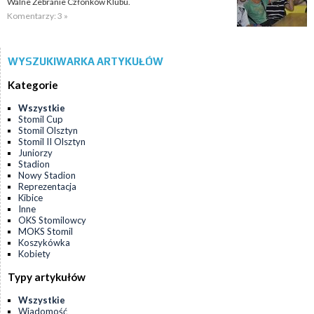
Walne Zebranie Członków Klubu.
Komentarzy: 3 »
WYSZUKIWARKA ARTYKUŁÓW
Kategorie
Wszystkie
Stomil Cup
Stomil Olsztyn
Stomil II Olsztyn
Juniorzy
Stadion
Nowy Stadion
Reprezentacja
Kibice
Inne
OKS Stomilowcy
MOKS Stomil
Koszykówka
Kobiety
Typy artykułów
Wszystkie
Wiadomość