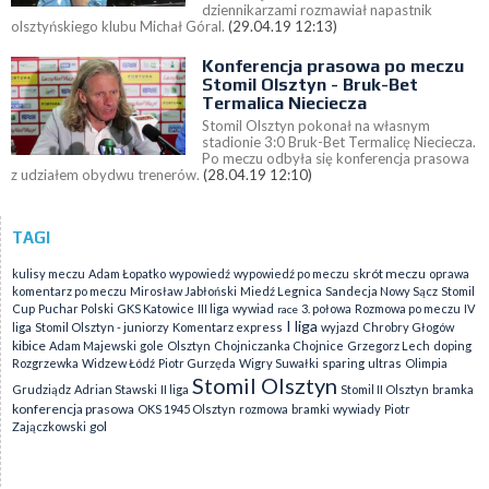
dziennikarzami rozmawiał napastnik
olsztyńskiego klubu Michał Góral.
(29.04.19 12:13)
Konferencja prasowa po meczu
Stomil Olsztyn - Bruk-Bet
Termalica Nieciecza
Stomil Olsztyn pokonał na własnym
stadionie 3:0 Bruk-Bet Termalicę Nieciecza.
Po meczu odbyła się konferencja prasowa
z udziałem obydwu trenerów.
(28.04.19 12:10)
TAGI
skrót meczu
kulisy meczu
Adam Łopatko
wypowiedź
wypowiedź po meczu
oprawa
komentarz po meczu
Mirosław Jabłoński
Miedź Legnica
Sandecja Nowy Sącz
Stomil
Cup
Puchar Polski
GKS Katowice
III liga
wywiad
3. połowa
Rozmowa po meczu
IV
race
I liga
liga
Stomil Olsztyn - juniorzy
Komentarz express
wyjazd
Chrobry Głogów
kibice
Adam Majewski
gole
Olsztyn
Chojniczanka Chojnice
Grzegorz Lech
doping
Rozgrzewka
Widzew Łódź
Piotr Gurzęda
Wigry Suwałki
sparing
ultras
Olimpia
Stomil Olsztyn
Grudziądz
Adrian Stawski
II liga
Stomil II Olsztyn
bramka
konferencja prasowa
OKS 1945 Olsztyn
rozmowa
bramki
wywiady
Piotr
gol
Zajączkowski