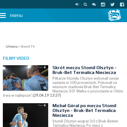
menu
Główna
» Stomil TV
FILMY VIDEO
Skrót meczu Stomil Olsztyn -
Bruk-Bet Termalica Nieciecza
Piłkarze Stomilu Olsztyn wykonali swoje
zadanie w 100 procentach. Pokonali na
własnym stadionie Bruk-Bet Termalicę
Nieciecza 3:0! Walka o pozostanie w I lidze
trwa w najlepsze!
(29.04.19 13:37)
Michał Góral po meczu Stomil
Olsztyn - Bruk-Bet Termalica
Nieciecza
Stomil Olsztyn wygrał 3:0 z Bruk-Betem
Termalicą Nieciecza. Po mecz z