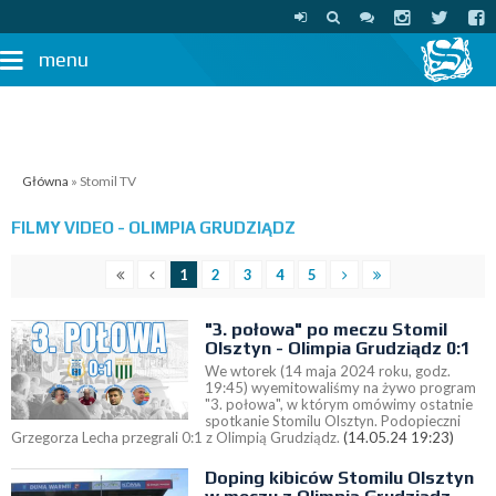
menu
Główna
» Stomil TV
FILMY VIDEO - OLIMPIA GRUDZIĄDZ
1
2
3
4
5
"3. połowa" po meczu Stomil
Olsztyn - Olimpia Grudziądz 0:1
We wtorek (14 maja 2024 roku, godz.
19:45) wyemitowaliśmy na żywo program
"3. połowa", w którym omówimy ostatnie
spotkanie Stomilu Olsztyn. Podopieczni
Grzegorza Lecha przegrali 0:1 z Olimpią Grudziądz.
(14.05.24 19:23)
Doping kibiców Stomilu Olsztyn