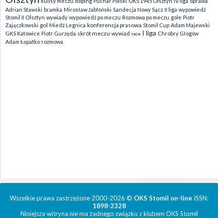
kulisy meczu
doping
Puchar Polski
OKS 1945 Olsztyn
IV liga
oprawa
Adrian Stawski
bramka
Mirosław Jabłoński
Sandecja Nowy Sącz
II liga
wypowiedź
Stomil II Olsztyn
wywiady
wypowiedź po meczu
Rozmowa po meczu
gole
Piotr
gol
konferencja prasowa
Zajączkowski
Miedź Legnica
Stomil Cup
Adam Majewski
I liga
skrót meczu
GKS Katowice
Piotr Gurzęda
wywiad
Chrobry Głogów
race
Adam Łopatko
rozmowa
Wszelkie prawa zastrzeżone 2000-2026 ©
OKS Stomil on-line
ISSN:
1898-2328
Niniejsza witryna nie ma żadnego związku z klubem OKS Stomil