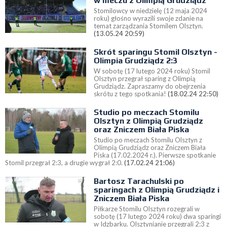
w meczu z Olimpią Grudziądz
Stomilowcy w niedzielę (12 maja 2024
roku) głośno wyrazili swoje zdanie na
temat zarządzania Stomilem Olsztyn.
(13.05.24 20:59)
Skrót sparingu Stomil Olsztyn -
Olimpia Grudziądz 2:3
W sobotę (17 lutego 2024 roku) Stomil
Olsztyn przegrał sparing z Olimpią
Grudziądz. Zapraszamy do obejrzenia
skrótu z tego spotkania!
(18.02.24 22:50)
Studio po meczach Stomilu
Olsztyn z Olimpią Grudziądz
oraz Zniczem Biała Piska
Studio po meczach Stomilu Olsztyn z
Olimpią Grudziądz oraz Zniczem Biała
Piska (17.02.2024 r.). Pierwsze spotkanie
Stomil przegrał 2:3, a drugie wygrał 2:0.
(17.02.24 21:06)
Bartosz Tarachulski po
sparingach z Olimpią Grudziądz i
Zniczem Biała Piska
Piłkarze Stomilu Olsztyn rozegrali w
sobotę (17 lutego 2024 roku) dwa sparingi
w Idzbarku. Olsztynianie przegrali 2:3 z