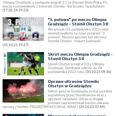
Olimpią Grudziądz, a następnie wygrali 2:1 ze Zniczem Biała Piska. Po
meczu rozmawialiśmy z trenerem Stomilu - Bartoszem Tarachulskim.
(17.02.24 19:23)
"3. połowa" po meczu Olimpia
Grudziądz - Stomil Olsztyn 3:0
We wtorek (31 października 2023 roku)
wyemitowaliśmy na żywo program “3
połowa”. Naszym gościem był obrońca
Stomilu Olsztyn - Hubert Sadowski.
(31.10.23 19:27)
Skrót meczu Olimpia Grudziądz -
Stomil Olsztyn 3:0
Stomil Olsztyn przegrał 0:3 z Olimpią
Grudziądz. Spotkanie odbyło się 28
października 2023 roku.
(30.10.23 09:36)
Oprawa ultrasów Stomilu
Olsztyn w Grudziądzu
Sektor gości w Grudziądzu został szczelnie
wypełniony przez Stomilowców wraz z
zgodami i układami. Ultrasi w drugiej
połowie zaprezentowali bardzo ciekawą
oprawę z hasłem: PIELGRZYMI KOCHAJĄ JARAĆ!
(29.10.23 07:49)