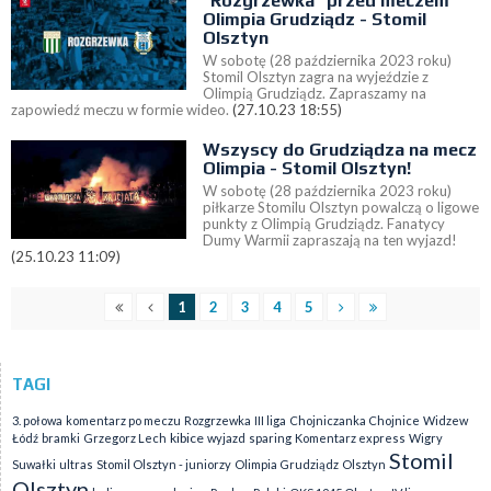
"Rozgrzewka" przed meczem
Olimpia Grudziądz - Stomil
Olsztyn
W sobotę (28 października 2023 roku)
Stomil Olsztyn zagra na wyjeździe z
Olimpią Grudziądz. Zapraszamy na
zapowiedź meczu w formie wideo.
(27.10.23 18:55)
Wszyscy do Grudziądza na mecz
Olimpia - Stomil Olsztyn!
W sobotę (28 października 2023 roku)
piłkarze Stomilu Olsztyn powalczą o ligowe
punkty z Olimpią Grudziądz. Fanatycy
Dumy Warmii zapraszają na ten wyjazd!
(25.10.23 11:09)
1
2
3
4
5
TAGI
3. połowa
komentarz po meczu
Rozgrzewka
III liga
Chojniczanka Chojnice
Widzew
kibice
Łódź
bramki
Grzegorz Lech
wyjazd
sparing
Komentarz express
Wigry
Stomil
Suwałki
ultras
Stomil Olsztyn - juniorzy
Olimpia Grudziądz
Olsztyn
Olsztyn