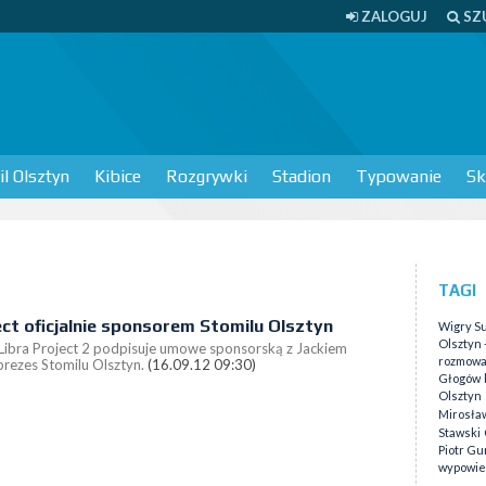
ZALOGUJ
SZ
l Olsztyn
Kibice
Rozgrywki
Stadion
Typowanie
Sk
TAGI
ect oficjalnie sponsorem Stomilu Olsztyn
Wigry S
Olsztyn 
Libra Project 2 podpisuje umowe sponsorską z Jackiem
rozmow
prezes Stomilu Olsztyn.
(16.09.12 09:30)
Głogów
Olsztyn
Mirosław
Stawski
Piotr Gu
wypowie