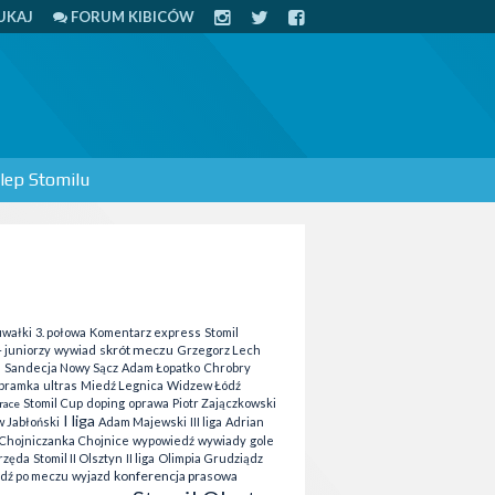
UKAJ
FORUM KIBICÓW
lep Stomilu
uwałki
3. połowa
Komentarz express
Stomil
skrót meczu
- juniorzy
wywiad
Grzegorz Lech
a
Sandecja Nowy Sącz
Adam Łopatko
Chrobry
bramka
ultras
Miedź Legnica
Widzew Łódź
Stomil Cup
doping
oprawa
Piotr Zajączkowski
race
I liga
 Jabłoński
Adam Majewski
III liga
Adrian
Chojniczanka Chojnice
wypowiedź
wywiady
gole
rzęda
Stomil II Olsztyn
II liga
Olimpia Grudziądz
konferencja prasowa
dź po meczu
wyjazd