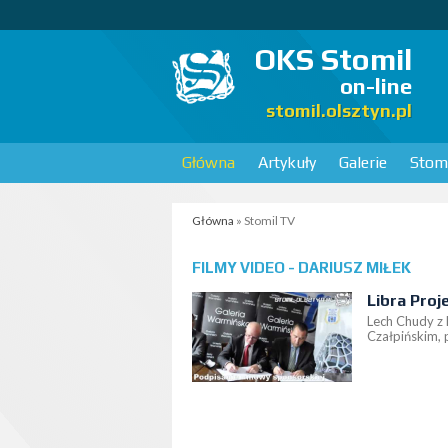
OKS Stomil
on-line
stomil.olsztyn.pl
Główna
Artykuły
Galerie
Stomi
Główna
» Stomil TV
FILMY VIDEO - DARIUSZ MIŁEK
Libra Proj
Lech Chudy z 
Czałpińskim, 