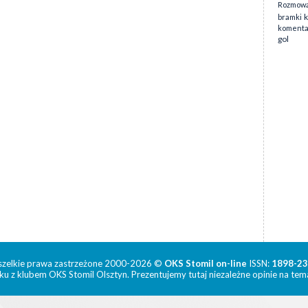
Rozmowa
k
bramki
komenta
gol
zelkie prawa zastrzeżone 2000-2026 ©
OKS Stomil on-line
ISSN:
1898-2
ku z klubem OKS Stomil Olsztyn. Prezentujemy tutaj niezależne opinie na tema