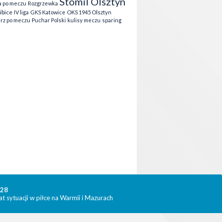
Stomil Olsztyn
 po meczu
Rozgrzewka
ibice
IV liga
GKS Katowice
OKS 1945 Olsztyn
rz po meczu
Puchar Polski
kulisy meczu
sparing
328
t sytuacji w piłce na Warmii i Mazurach