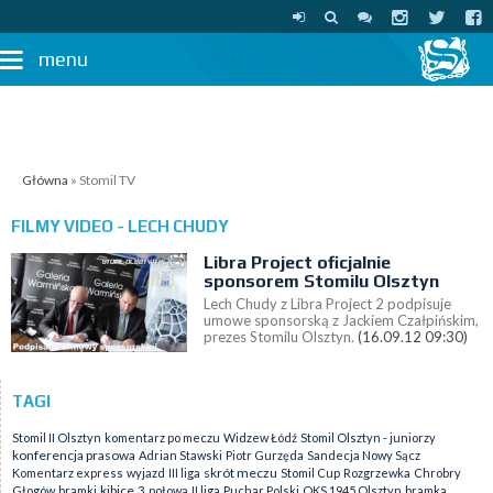
menu
Główna
» Stomil TV
FILMY VIDEO - LECH CHUDY
Libra Project oficjalnie
sponsorem Stomilu Olsztyn
Lech Chudy z Libra Project 2 podpisuje
umowe sponsorską z Jackiem Czałpińskim,
prezes Stomilu Olsztyn.
(16.09.12 09:30)
TAGI
Stomil II Olsztyn
komentarz po meczu
Widzew Łódź
Stomil Olsztyn - juniorzy
konferencja prasowa
Adrian Stawski
Piotr Gurzęda
Sandecja Nowy Sącz
skrót meczu
Komentarz express
wyjazd
III liga
Stomil Cup
Rozgrzewka
Chrobry
kibice
Głogów
bramki
3. połowa
II liga
Puchar Polski
OKS 1945 Olsztyn
bramka