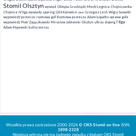
Stomil Olsztyn
wywiad
Olimpia Grudziądz
Miedź Legnica
Chojniczanka
Chojnice
IV liga
wywiady
sparing
GKS Katowice
Grzegorz Lech
Wigry Suwałki
race
gol
wypowiedź po meczu
rozmowa
Rozmowa po meczu
Adam Łopatko
oprawa
gole
I liga
wypowiedź
Piotr Zajączkowski
Mirosław Jabłoński
Olsztyn
ultras
doping
Adam Majewski
kulisy meczu
Wszelkie prawa zastrzeżone 2000-2026 ©
OKS Stomil on-line
ISSN:
1898-2328
Niniejsza witryna nie ma żadnego związku z klubem OKS Stomil