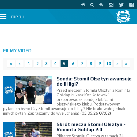
menu
FILMY VIDEO
1
2
3
4
5
6
7
8
9
10
Sonda: Stomil Olsztyn awansuje
do III ligi?
Przed meczem Stomilu Olsztyn z Romintą
Gołdap Łukasz Kot Kotowski
przeprowadził sondę z kibicami
olsztyńskiego klubu. Podstawowym
pytaniem było: Czy Stomil awansuje do III ligi? Nie brakowało jednak
innych pytań. Zapraszamy do wysłuchania!
(05.05.26 07:02)
Skrót meczu Stomil Olsztyn -
Rominta Gołdap 2:0
Piłkarze Stomilu Olsztyn w ramach 24.