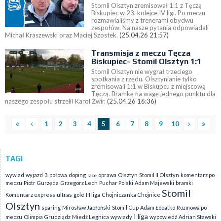
Stomil Olsztyn zremisował 1:1 z Tęczą
Biskupiec w 23. kolejce IV ligi. Po meczu
rozmawialiśmy z trenerami obydwu
zespołów. Na nasze pytania odpowiadali
Michał Kraszewski oraz Maciej Szostek.
(25.04.26 21:57)
Transmisja z meczu Tęcza
Biskupiec- Stomil Olsztyn 1:1
Stomil Olsztyn nie wygrał trzeciego
spotkania z rzędu. Olsztynianie tylko
zremisowali 1:1 w Biskupcu z miejscową
Tęczą. Bramkę na wagę jednego punktu dla
naszego zespołu strzelił Karol Żwir.
(25.04.26 16:36)
1
2
3
4
5
6
7
8
9
10
TAGI
wywiad
wyjazd
3. połowa
doping
oprawa
Olsztyn
Stomil II Olsztyn
komentarz po
race
meczu
Piotr Gurzęda
Grzegorz Lech
Puchar Polski
Adam Majewski
bramki
Stomil
Komentarz express
ultras
gole
III liga
Chojniczanka Chojnice
Olsztyn
sparing
Mirosław Jabłoński
Stomil Cup
Adam Łopatko
Rozmowa po
I liga
meczu
Olimpia Grudziądz
Miedź Legnica
wywiady
wypowiedź
Adrian Stawski