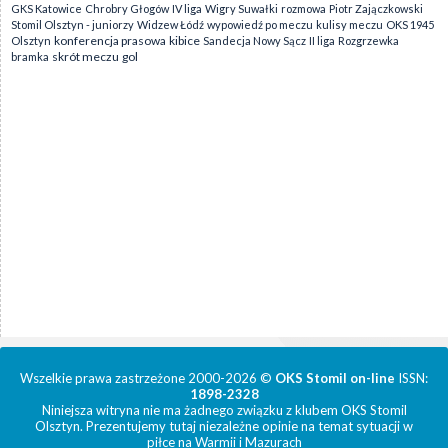
GKS Katowice
Chrobry Głogów
IV liga
Wigry Suwałki
rozmowa
Piotr Zajączkowski
Stomil Olsztyn - juniorzy
Widzew Łódź
wypowiedź po meczu
kulisy meczu
OKS 1945
konferencja prasowa
kibice
Olsztyn
Sandecja Nowy Sącz
II liga
Rozgrzewka
skrót meczu
gol
bramka
Wszelkie prawa zastrzeżone 2000-2026 ©
OKS Stomil on-line
ISSN:
1898-2328
Niniejsza witryna nie ma żadnego związku z klubem OKS Stomil
Olsztyn. Prezentujemy tutaj niezależne opinie na temat sytuacji w
piłce na Warmii i Mazurach