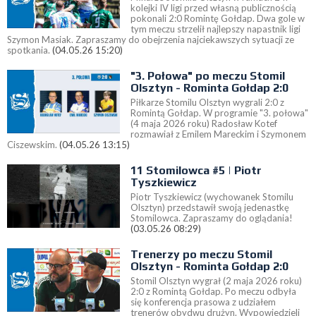
kolejki IV ligi przed własną publicznością
pokonali 2:0 Romintę Gołdap. Dwa gole w
tym meczu strzelił najlepszy napastnik ligi
Szymon Masiak. Zapraszamy do obejrzenia najciekawszych sytuacji ze
spotkania.
(04.05.26 15:20)
"3. Połowa" po meczu Stomil
Olsztyn - Rominta Gołdap 2:0
Piłkarze Stomilu Olsztyn wygrali 2:0 z
Romintą Gołdap. W programie "3. połowa"
(4 maja 2026 roku) Radosław Kotef
rozmawiał z Emilem Mareckim i Szymonem
Ciszewskim.
(04.05.26 13:15)
11 Stomilowca #5 | Piotr
Tyszkiewicz
Piotr Tyszkiewicz (wychowanek Stomilu
Olsztyn) przedstawił swoją jedenastkę
Stomilowca. Zapraszamy do oglądania!
(03.05.26 08:29)
Trenerzy po meczu Stomil
Olsztyn - Rominta Gołdap 2:0
Stomil Olsztyn wygrał (2 maja 2026 roku)
2:0 z Romintą Gołdap. Po meczu odbyła
się konferencja prasowa z udziałem
trenerów obydwu drużyn. Wypowiedzieli