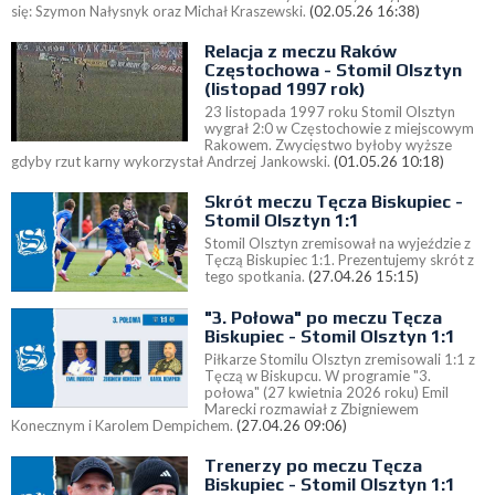
się: Szymon Nałysnyk oraz Michał Kraszewski.
(02.05.26 16:38)
Relacja z meczu Raków
Częstochowa - Stomil Olsztyn
(listopad 1997 rok)
23 listopada 1997 roku Stomil Olsztyn
wygrał 2:0 w Częstochowie z miejscowym
Rakowem. Zwycięstwo byłoby wyższe
gdyby rzut karny wykorzystał Andrzej Jankowski.
(01.05.26 10:18)
Skrót meczu Tęcza Biskupiec -
Stomil Olsztyn 1:1
Stomil Olsztyn zremisował na wyjeździe z
Tęczą Biskupiec 1:1. Prezentujemy skrót z
tego spotkania.
(27.04.26 15:15)
"3. Połowa" po meczu Tęcza
Biskupiec - Stomil Olsztyn 1:1
Piłkarze Stomilu Olsztyn zremisowali 1:1 z
Tęczą w Biskupcu. W programie "3.
połowa" (27 kwietnia 2026 roku) Emil
Marecki rozmawiał z Zbigniewem
Konecznym i Karolem Dempichem.
(27.04.26 09:06)
Trenerzy po meczu Tęcza
Biskupiec - Stomil Olsztyn 1:1