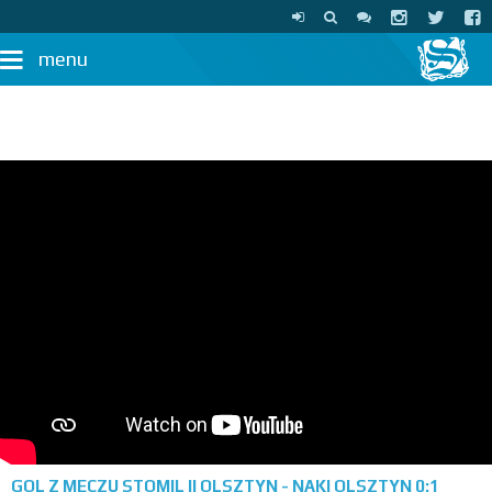
menu
GOL Z MECZU STOMIL II OLSZTYN - NAKI OLSZTYN 0:1