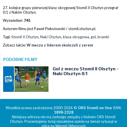
27. kolejce grupy pierwszej klasy okręgowej Stomil II Olsztyn przegrał
0:1 z Nakim Olsztyn.
Wyświetleń:
745
Autorem filmu jest Paweł Piekutowski / stomil.olsztyn.pl.
Tagi:
Stomil II Olsztyn
,
Naki Olsztyn
,
klasa okręgowa
,
gol
,
bramki
Zobacz także:
W meczu z liderem skończyli z zerem
PODOBNE FILMY
Gol z meczu Stomil II Olsztyn -
Naki Olsztyn 0:1
Wszelkie prawa zastrzeżone 2000-2026 ©
OKS Stomil on-line
ISSN:
1898-2328
Niniejsza witryna nie ma żadnego związku z klubem OKS Stomil
Olsztyn. Prezentujemy tutaj niezależne opinie na temat sytuacji w
piłce na Warmii i Mazurach