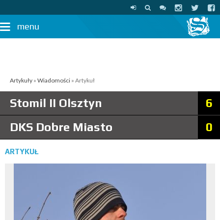
menu
Artykuły
»
Wiadomości
» Artykuł
Stomil II Olsztyn
6
DKS Dobre Miasto
0
ARTYKUŁ