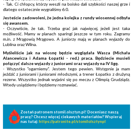
- Tak. Ci chłopcy, którzy weszli na boisko dali szybkości naszej grze i
dlatego ostatecznie wygraliśmy 6:0.
Jesteście zadowoleni, że jedna kolejka z rundy wiosennej odbyła
się awansem.
- Oczywiście, że tak. Trzeba grać jak najwięcej, jeżeli jest taka
możliwość. Mamy w planach sparingi jeszcze w tym roku. Zagramy
m.in. z Mrągowią Mrągowo. A juniorzy mają w planach wyjazdy do
Lublina oraz Wilna.
Myśleliście jak na wiosnę będzie wyglądała Wasza (Michała
Alancewicza i Adama Łopatki - red.) praca. Będziecie musieli
połączyć dalsze wyjazdy z juniorami oraz wyjazdy na IV ligę.
- Wszystko "ogarniemy". Jestem tego pewien. Wstępnie ja mam
jeździć z juniorami i juniorami młodszymi, a trener Łopatko z drużyną
rezerw. Wszystko jednak wyjaśni się po meczu z Olimpią Grudziądz.
Wtedy usiądziemy i będziemy rozmawiać.
Zostań patronem stomil.olsztyn.pl! Doceniasz naszą
pracę? Chcesz więcej ciekawych materiałów? Wspieraj
nas tutaj:
https://patronite.pl/stomilolsztynpl