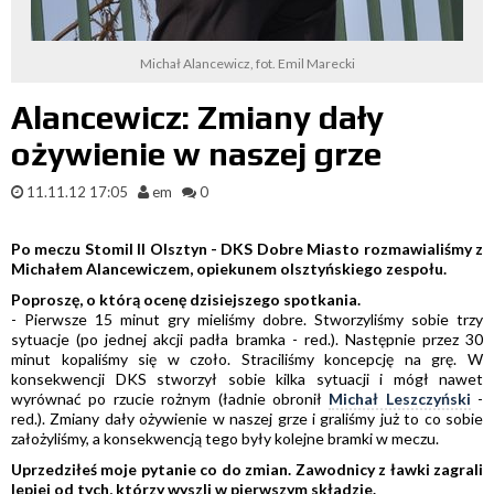
Michał Alancewicz, fot. Emil Marecki
Alancewicz: Zmiany dały
ożywienie w naszej grze
11.11.12 17:05
em
0
Po meczu Stomil II Olsztyn - DKS Dobre Miasto rozmawialiśmy z
Michałem Alancewiczem, opiekunem olsztyńskiego zespołu.
Poproszę, o którą ocenę dzisiejszego spotkania.
- Pierwsze 15 minut gry mieliśmy dobre. Stworzyliśmy sobie trzy
sytuacje (po jednej akcji padła bramka - red.). Następnie przez 30
minut kopaliśmy się w czoło. Straciliśmy koncepcję na grę. W
konsekwencji DKS stworzył sobie kilka sytuacji i mógł nawet
wyrównać po rzucie rożnym (ładnie obronił
Michał Leszczyński
-
red.). Zmiany dały ożywienie w naszej grze i graliśmy już to co sobie
założyliśmy, a konsekwencją tego były kolejne bramki w meczu.
Uprzedziłeś moje pytanie co do zmian. Zawodnicy z ławki zagrali
lepiej od tych, którzy wyszli w pierwszym składzie.