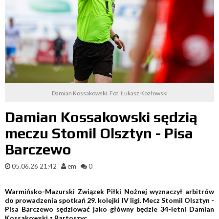
Damian Kossakowski. Fot. Łukasz Kozłowski
Damian Kossakowski sędzią
meczu Stomil Olsztyn - Pisa
Barczewo
05.06.26 21:42
em
0
Warmińsko-Mazurski Związek Piłki Nożnej wyznaczył arbitrów
do prowadzenia spotkań 29. kolejki IV ligi. Mecz Stomil Olsztyn -
Pisa Barczewo sędziować jako główny będzie 34-letni Damian
Kossakowski z Bartoszyc.