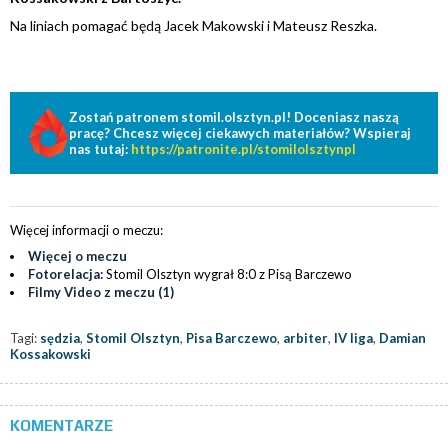
Na liniach pomagać będą Jacek Makowski i Mateusz Reszka.
Zostań patronem stomil.olsztyn.pl! Doceniasz naszą
pracę? Chcesz więcej ciekawych materiałów? Wspieraj
nas tutaj:
https://patronite.pl/stomilolsztynpl
Więcej informacji o meczu:
Więcej o meczu
Fotorelacja:
Stomil Olsztyn wygrał 8:0 z Pisą Barczewo
Filmy Video z meczu (1)
Tagi:
sędzia
,
Stomil Olsztyn
,
Pisa Barczewo
,
arbiter
,
IV liga
,
Damian
Kossakowski
KOMENTARZE