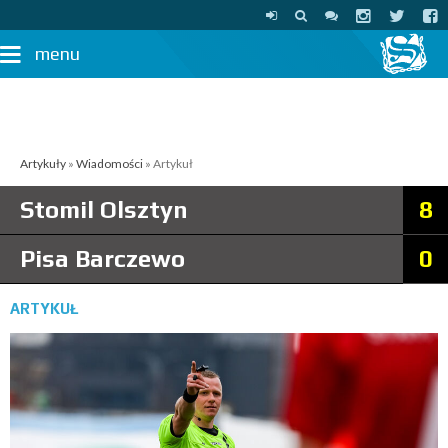
menu
Artykuły
»
Wiadomości
» Artykuł
Stomil Olsztyn
8
Pisa Barczewo
0
ARTYKUŁ