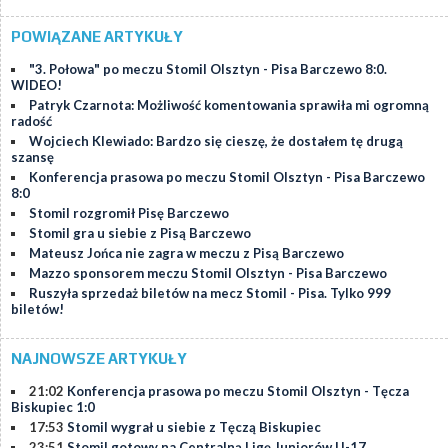
POWIĄZANE ARTYKUŁY
"3. Połowa" po meczu Stomil Olsztyn - Pisa Barczewo 8:0.
WIDEO!
Patryk Czarnota: Możliwość komentowania sprawiła mi ogromną
radość
Wojciech Klewiado: Bardzo się cieszę, że dostałem tę drugą
szansę
Konferencja prasowa po meczu Stomil Olsztyn - Pisa Barczewo
8:0
Stomil rozgromił Pisę Barczewo
Stomil gra u siebie z Pisą Barczewo
Mateusz Jońca nie zagra w meczu z Pisą Barczewo
Mazzo sponsorem meczu Stomil Olsztyn - Pisa Barczewo
Ruszyła sprzedaż biletów na mecz Stomil - Pisa. Tylko 999
biletów!
NAJNOWSZE ARTYKUŁY
21:02
Konferencja prasowa po meczu Stomil Olsztyn - Tęcza
Biskupiec 1:0
17:53
Stomil wygrał u siebie z Tęczą Biskupiec
23:51
Stomil gotowy na Centralną Ligę Juniorów U-17