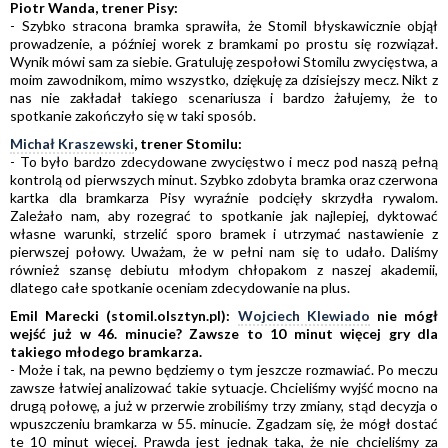
Piotr Wanda, trener Pisy:
- Szybko stracona bramka sprawiła, że Stomil błyskawicznie objął
prowadzenie, a później worek z bramkami po prostu się rozwiązał.
Wynik mówi sam za siebie. Gratuluję zespołowi Stomilu zwycięstwa, a
moim zawodnikom, mimo wszystko, dziękuję za dzisiejszy mecz. Nikt z
nas nie zakładał takiego scenariusza i bardzo żałujemy, że to
spotkanie zakończyło się w taki sposób.
Michał Kraszewski
, trener Stomilu:
- To było bardzo zdecydowane zwycięstwo i mecz pod naszą pełną
kontrolą od pierwszych minut. Szybko zdobyta bramka oraz czerwona
kartka dla bramkarza Pisy wyraźnie podcięły skrzydła rywalom.
Zależało nam, aby rozegrać to spotkanie jak najlepiej, dyktować
własne warunki, strzelić sporo bramek i utrzymać nastawienie z
pierwszej połowy. Uważam, że w pełni nam się to udało. Daliśmy
również szansę debiutu młodym chłopakom z naszej akademii,
dlatego całe spotkanie oceniam zdecydowanie na plus.
Emil Marecki (stomil.olsztyn.pl):
Wojciech Klewiado
nie mógł
wejść już w 46. minucie? Zawsze to 10 minut więcej gry dla
takiego młodego bramkarza.
- Może i tak, na pewno będziemy o tym jeszcze rozmawiać. Po meczu
zawsze łatwiej analizować takie sytuacje. Chcieliśmy wyjść mocno na
drugą połowę, a już w przerwie zrobiliśmy trzy zmiany, stąd decyzja o
wpuszczeniu bramkarza w 55. minucie. Zgadzam się, że mógł dostać
te 10 minut więcej. Prawda jest jednak taka, że nie chcieliśmy za