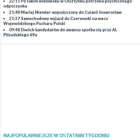
22:11
Po takim widowisku w Olsztynku potrzeba psychicznego
odpoczynku
21:48
Maciej Niemier wypożyczony do Cuiavii Inowrocław
21:37
Samochodowy wyjazd do Czerwonki na mecz
Wojewódzkiego Pucharu Polski
09:48
Dwóch kandydatów do awansu spotka się przy Al.
Piłsudskiego 69a
NAJPOPULARNIEJSZE W OSTATNIM TYGODNIU