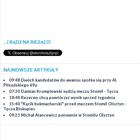
...I BĄDŹ NA BIEŻĄCO!
NAJNOWSZE ARTYKUŁY
09:48
Dwóch kandydatów do awansu spotka się przy Al.
Piłsudskiego 69a
07:30
Damian Krumplewski sędzią meczu Stomil - Tęcza
18:48
Rezerwy chcą powtórzyć wynik sprzed tygodnia
15:40
"Kącik bukmacherski" przed meczem Stomil Olsztyn -
Tęcza Biskupiec
09:21
Michał Alancewicz ponownie w Stomilu Olsztyn