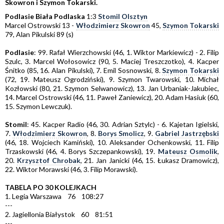
Skowron i Szymon Tokarski.
Podlasie Biała Podlaska
1:3
Stomil Olsztyn
Marcel Ostrowski 13 -
Włodzimierz Skowron
45,
Szymon Tokarski
79, Alan Pikulski 89 (s)
Podlasie
: 99. Rafał Wierzchowski (46, 1. Wiktor Markiewicz) - 2. Filip
Szulc, 3. Marcel Wołosowicz (90, 5. Maciej Treszczotko), 4. Kacper
Śnitko (85, 16. Alan Pikulski), 7. Emil Sosnowski, 8.
Szymon Tokarski
(72, 19. Mateusz Ogrodziński), 9. Szymon Twarowski, 10. Michał
Kozłowski (80, 21. Szymon Selwanowicz), 13. Jan Urbaniak-Jakubiec,
14. Marcel Ostrowski (46, 11. Paweł Zaniewicz), 20. Adam Hasiuk (60,
15. Szymon Lewczuk).
Stomil
: 45. Kacper Radio (46, 30. Adrian Sztylc) - 6. Kajetan Igielski,
7.
Włodzimierz Skowron
, 8.
Borys Smolicz
, 9.
Gabriel Jastrzębski
(46, 18. Wojciech Kamiński), 10. Aleksander Ochenkowski, 11. Filip
Trzaskowski (46, 4. Borys Szczepankowski), 19.
Mateusz Osmolik
,
20.
Krzysztof Chrobak
, 21. Jan Janicki (46, 15. Łukasz Dramowicz),
22. Wiktor Morawski (46, 3. Filip Morawski).
TABELA PO 30 KOLEJKACH
1. Legia Warszawa 76 108:27
---
2. Jagiellonia Białystok 60 81:51
---