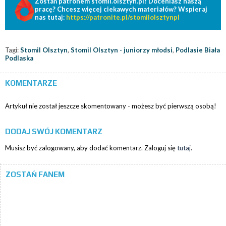
Zostań patronem stomil.olsztyn.pl! Doceniasz naszą
pracę? Chcesz więcej ciekawych materiałów? Wspieraj
nas tutaj:
https://patronite.pl/stomilolsztynpl
Tagi:
Stomil Olsztyn
,
Stomil Olsztyn - juniorzy młodsi
,
Podlasie Biała
Podlaska
KOMENTARZE
Artykuł nie został jeszcze skomentowany - możesz być pierwszą osobą!
DODAJ SWÓJ KOMENTARZ
Musisz być zalogowany, aby dodać komentarz. Zaloguj się
tutaj
.
ZOSTAŃ FANEM