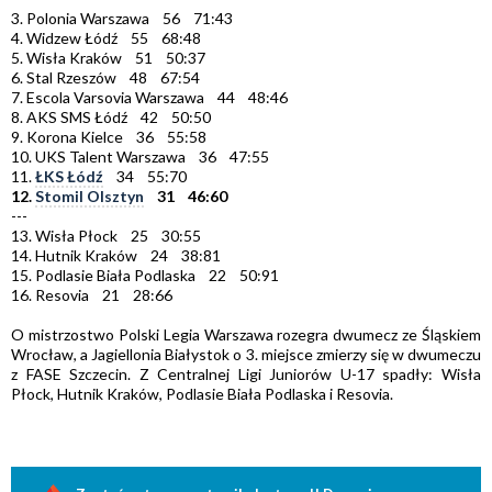
3. Polonia Warszawa 56 71:43
4. Widzew Łódź 55 68:48
5. Wisła Kraków 51 50:37
6. Stal Rzeszów 48 67:54
7. Escola Varsovia Warszawa 44 48:46
8. AKS SMS Łódź 42 50:50
9. Korona Kielce 36 55:58
10. UKS Talent Warszawa 36 47:55
11.
ŁKS Łódź
34 55:70
12.
Stomil Olsztyn
31 46:60
---
13. Wisła Płock 25 30:55
14. Hutnik Kraków 24 38:81
15. Podlasie Biała Podlaska 22 50:91
16. Resovia 21 28:66
O mistrzostwo Polski Legia Warszawa rozegra dwumecz ze Śląskiem
Wrocław, a Jagiellonia Białystok o 3. miejsce zmierzy się w dwumeczu
z FASE Szczecin. Z Centralnej Ligi Juniorów U-17 spadły: Wisła
Płock, Hutnik Kraków, Podlasie Biała Podlaska i Resovia.