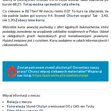
kursie 68,25.
Tutaj można sprawdzić całą ofertę.
Co ciekawe w BETfan? W meczu remis 0:0? To kurs na zdarzenie, że
nie padnie żaden gol wynosi 9,4.
Stomil Olsztyn
wygra? Tak - 3,40,
nie 1,30.
Zobacz inne kursy
.
Wszystkie kursy powyżej pochodzą z ofert legalnych bukmacherów, które
posiadają zezwolenia na urządzanie zakładów wzajemnych w Polsce. Udział
w nielegalnych grach hazardowych grozi konsekwencjami prawnymi.
Hazard związany jest z ryzykiem. Kursy podajemy w celach informacyjnych i
ciekawostkowych.
Zostań patronem stomil.olsztyn.pl! Doceniasz naszą
pracę? Chcesz więcej ciekawych materiałów? Wspieraj
nas tutaj:
https://patronite.pl/stomilolsztynpl
Więcej informacji o meczu:
Relacja z meczu
Fotorelacja:
Stomil Olsztyn zremisował 0:0 z GKS-em Tychy
Filmy Video z meczu (2)