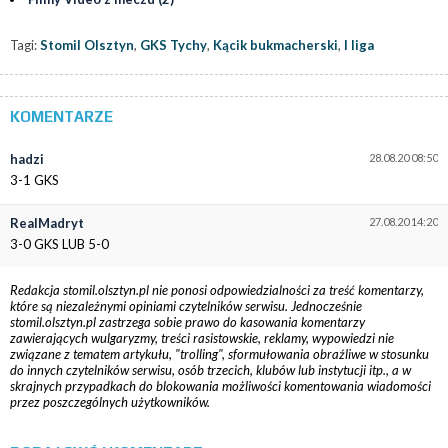
Tagi:
Stomil Olsztyn
,
GKS Tychy
,
Kącik bukmacherski
,
I liga
KOMENTARZE
hadzi
28.08.20 08:50
3-1 GKS
RealMadryt
27.08.20 14:20
3-0 GKS LUB 5-0
Redakcja stomil.olsztyn.pl nie ponosi odpowiedzialności za treść komentarzy,
które są niezależnymi opiniami czytelników serwisu. Jednocześnie
stomil.olsztyn.pl zastrzega sobie prawo do kasowania komentarzy
zawierających wulgaryzmy, treści rasistowskie, reklamy, wypowiedzi nie
związane z tematem artykułu, "trolling", sformułowania obraźliwe w stosunku
do innych czytelników serwisu, osób trzecich, klubów lub instytucji itp., a w
skrajnych przypadkach do blokowania możliwości komentowania wiadomości
przez poszczególnych użytkowników.