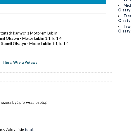
Mic
Olszty
Tre
Olszty
Trw
Olszty
 rzutach karnych z Motorem Lublin
l Olsztyn - Motor Lublin 1:1, k. 1:4
Stomil Olsztyn - Motor Lublin 1:1, k. 1:4
,
II liga
,
Wisła Puławy
 możesz być pierwszą osobą!
z. Zaloguj się
tutaj
.