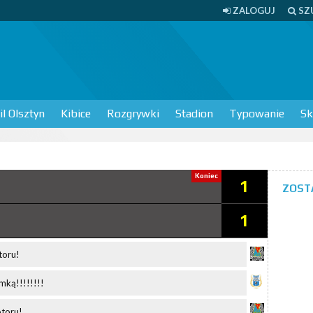
ZALOGUJ
SZ
l Olsztyn
Kibice
Rozgrywki
Stadion
Typowanie
Sk
Koniec
1
ZOST
1
toru!
ką!!!!!!!!
otoru!