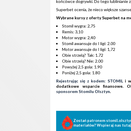
końcówce dogrywki. Do tego lublinianie za
Superbet ocenia, że nieco większe szans
Wybrane kursy z oferty Superbet na m
Stomil wygra: 2,75
Remis: 3,10
Motor wygra: 2,40
Stomil awansuje do I ligi: 2.00
Motor awansuje do I ligi: 1,72
Obie strzelą? Tak: 1.72
Obie strzelą? Nie: 2.00
Powyżej 2,5 gola: 1.90
Poniżej 2,5 gola: 1.80
Rejestrując się z kodem: STOMIL
i w
dodatkowe wsparcie finansowe. O
sponsorem Stomilu Olsztyn
.
Zostań patronem stomil.olszty
materiałów? Wspieraj nas tutaj