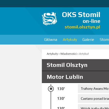
OKS Stomil
on-line
stomil.olsztyn.pl
Główna
Artykuły
Galerie
Stomi
Artykuły
»
Wiadomości
» Artykuł
Stomil Olsztyn
Motor Lublin
130'
Trafiony Awans Mo
130'
Caetano ponad bram
130'
Wójcik trafia dla M