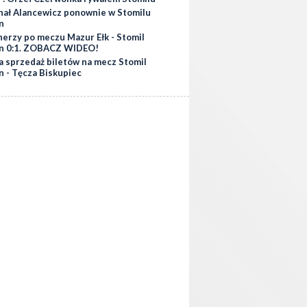
hał Alancewicz ponownie w Stomilu
n
nerzy po meczu Mazur Ełk - Stomil
n 0:1. ZOBACZ WIDEO!
a sprzedaż biletów na mecz Stomil
n - Tęcza Biskupiec