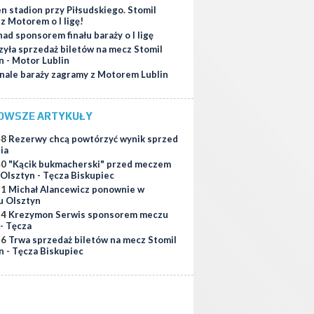
n stadion przy Piłsudskiego. Stomil
z Motorem o I ligę!
ad sponsorem finału baraży o I ligę
zyła sprzedaż biletów na mecz Stomil
n - Motor Lublin
inale baraży zagramy z Motorem Lublin
OWSZE ARTYKUŁY
48
Rezerwy chcą powtórzyć wynik sprzed
ia
40
"Kącik bukmacherski" przed meczem
 Olsztyn - Tęcza Biskupiec
21
Michał Alancewicz ponownie w
u Olsztyn
34
Krezymon Serwis sponsorem meczu
 - Tęcza
56
Trwa sprzedaż biletów na mecz Stomil
n - Tęcza Biskupiec