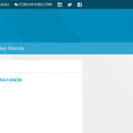
UKAJ
FORUM KIBICÓW
lep Stomilu
AŃ FANEM