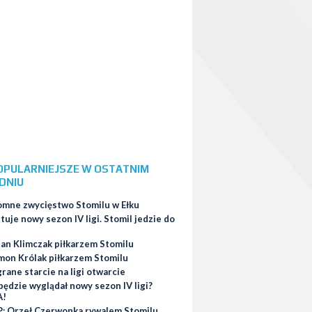
OPULARNIEJSZE W OSTATNIM
DNIU
omne zwycięstwo Stomilu w Ełku
tuje nowy sezon IV ligi. Stomil jedzie do
ian Klimczak piłkarzem Stomilu
mon Królak piłkarzem Stomilu
ane starcie na ligi otwarcie
będzie wyglądał nowy sezon IV ligi?
A!
: Orzeł Czerwonka rywalem Stomilu