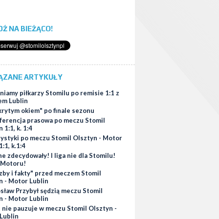
ĄDŹ NA BIEŻĄCO!
ĄZANE ARTYKUŁY
iamy piłkarzy Stomilu po remisie 1:1 z
m Lublin
krytym okiem" po finale sezonu
ferencja prasowa po meczu Stomil
 1:1, k. 1:4
tystyki po meczu Stomil Olsztyn - Motor
1:1, k.1:4
e zdecydowały! I liga nie dla Stomilu!
 Motoru!
zby i fakty" przed meczem Stomil
n - Motor Lublin
osław Przybył sędzią meczu Stomil
n - Motor Lublin
 nie pauzuje w meczu Stomil Olsztyn -
Lublin