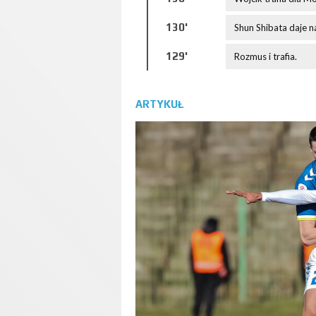
130'
Shun Shibata daje n
129'
Rozmus i trafia.
ARTYKUŁ