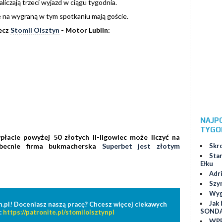
liczają trzeci wyjazd w ciągu tygodnia.
e na wygraną w tym spotkaniu mają goście.
ecz
Stomil Olsztyn
- Motor Lublin:
NAJP
TYGO
płacie powyżej 50 złotych II-ligowiec może liczyć na
Skr
becnie firma bukmacherska
Superbet jest złotym
Star
Ełku
Adr
Szy
Wygr
Jak 
n.pl! Doceniasz naszą pracę? Chcesz więcej ciekawych
SOND
:
https://patronite.pl/stomilolsztynpl
WPP