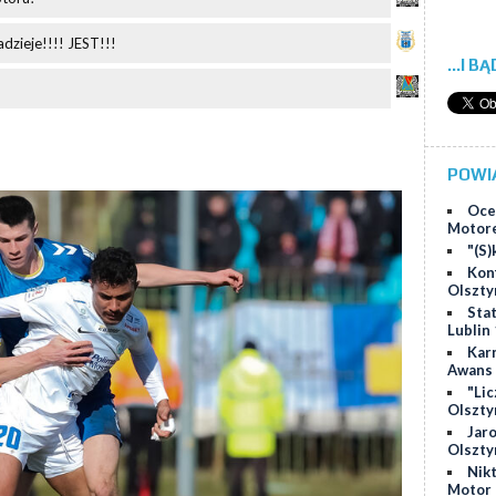
adzieje!!!! JEST!!!
...I B
POWI
Ocen
Motore
"(S)
Kon
Olsztyn
Sta
Lublin 
Karn
Awans
"Lic
Olszty
Jar
Olszty
Nikt
Motor 