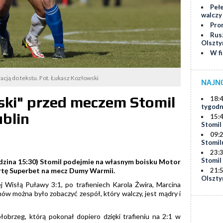
Pełe
walczy 
Pron
Rus
Olszty
W f
tracją do tekstu. Fot. Łukasz Kozłowski
NAJN
ski" przed meczem Stomil
18:
tygodn
ublin
15:
Stomil
09:
Stomil
23:
Stomil
odzina 15:30) Stomil podejmie na własnym boisku Motor
21:
ertę Superbet na mecz Dumy Warmii.
Olszty
 Wisłą Puławy 3:1, po trafieniech Karola Żwira, Marcina
w można było zobaczyć zespół, który walczy, jest mądry i
łobrzeg, którą pokonał dopiero dzięki trafieniu na 2:1 w