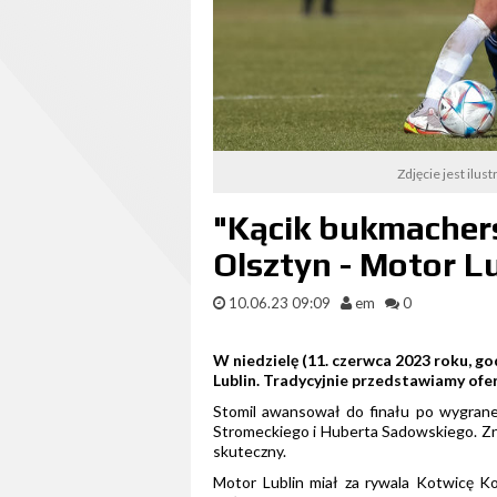
Zdjęcie jest ilus
"Kącik bukmacher
Olsztyn - Motor L
10.06.23 09:09
em
0
W niedzielę (11. czerwca 2023 roku, g
Lublin. Tradycyjnie przedstawiamy of
Stomil awansował do finału po wygranej
Stromeckiego i Huberta Sadowskiego. Znó
skuteczny.
Motor Lublin miał za rywala Kotwicę Ko