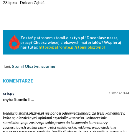
23 lipca - Dolcan Ząbki.
Zostań patronem stomil.olsztyn.pl! Doceniasz naszą
pracę? Chcesz więcej ciekawych materiałów? Wspieraj
nas tutaj:
https://patronite.pl/stomilolsztynpl
Tagi:
Stomil Olsztyn
,
sparingi
KOMENTARZE
crispy
10.06.14 13:44
chyba Stomilu II ...
Redakcja stomil.olsztyn.pl nie ponosi odpowiedzialności za treść komentarzy,
które są niezależnymi opiniami czytelników serwisu. Jednocześnie
stomil.olsztyn.pl zastrzega sobie prawo do kasowania komentarzy
zawierających wulgaryzmy, treści rasistowskie, reklamy, wypowiedzi nie