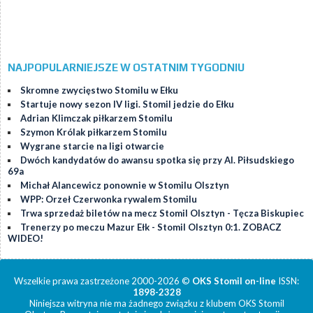
NAJPOPULARNIEJSZE W OSTATNIM TYGODNIU
Skromne zwycięstwo Stomilu w Ełku
Startuje nowy sezon IV ligi. Stomil jedzie do Ełku
Adrian Klimczak piłkarzem Stomilu
Szymon Królak piłkarzem Stomilu
Wygrane starcie na ligi otwarcie
Dwóch kandydatów do awansu spotka się przy Al. Piłsudskiego
69a
Michał Alancewicz ponownie w Stomilu Olsztyn
WPP: Orzeł Czerwonka rywalem Stomilu
Trwa sprzedaż biletów na mecz Stomil Olsztyn - Tęcza Biskupiec
Trenerzy po meczu Mazur Ełk - Stomil Olsztyn 0:1. ZOBACZ
WIDEO!
Wszelkie prawa zastrzeżone 2000-2026 ©
OKS Stomil on-line
ISSN:
1898-2328
Niniejsza witryna nie ma żadnego związku z klubem OKS Stomil