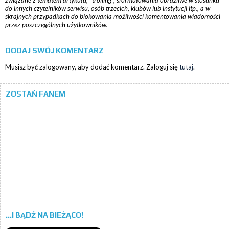
związane z tematem artykułu, "trolling", sformułowania obraźliwe w stosunku
do innych czytelników serwisu, osób trzecich, klubów lub instytucji itp., a w
skrajnych przypadkach do blokowania możliwości komentowania wiadomości
przez poszczególnych użytkowników.
DODAJ SWÓJ KOMENTARZ
Musisz być zalogowany, aby dodać komentarz. Zaloguj się
tutaj
.
ZOSTAŃ FANEM
...I BĄDŹ NA BIEŻĄCO!