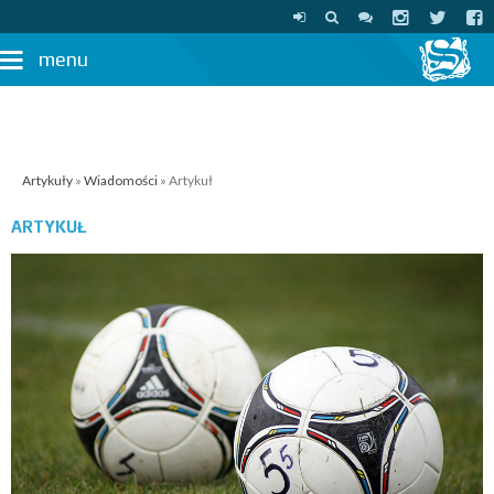
menu
Artykuły
»
Wiadomości
» Artykuł
ARTYKUŁ