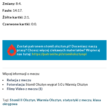
Zmiany:
8:4.
Faule:
14:17.
Żółte kartki:
2:1.
Czerwone kartki:
0:0.
Zostań patronem stomil.olsztyn.pl! Doceniasz naszą
pracę? Chcesz więcej ciekawych materiałów? Wspieraj
nas tutaj:
https://patronite.pl/stomilolsztynpl
Więcej informacji o meczu:
Relacja z meczu
Fotorelacja:
Stomil Olsztyn wygrał 5:0 z Warmią Olsztyn
Filmy Video z meczu (1)
Tagi:
Stomil II Olsztyn
,
Warmia Olsztyn
,
statystyki z meczu
,
klasa
okręgowa