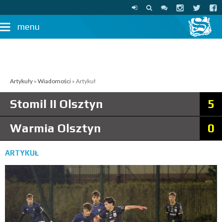
menu
Artykuły
»
Wiadomości
» Artykuł
Stomil II Olsztyn
5
Warmia Olsztyn
0
ARTYKUŁ