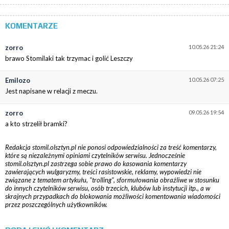
KOMENTARZE
zorro
10.05.26 21:24
brawo Stomilaki tak trzymac i golić Leszczy
Emilozo
10.05.26 07:25
Jest napisane w relacji z meczu.
zorro
09.05.26 19:54
a kto strzelił bramki?
Redakcja stomil.olsztyn.pl nie ponosi odpowiedzialności za treść komentarzy,
które są niezależnymi opiniami czytelników serwisu. Jednocześnie
stomil.olsztyn.pl zastrzega sobie prawo do kasowania komentarzy
zawierających wulgaryzmy, treści rasistowskie, reklamy, wypowiedzi nie
związane z tematem artykułu, "trolling", sformułowania obraźliwe w stosunku
do innych czytelników serwisu, osób trzecich, klubów lub instytucji itp., a w
skrajnych przypadkach do blokowania możliwości komentowania wiadomości
przez poszczególnych użytkowników.