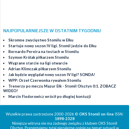
NAJPOPULARNIEJSZE W OSTATNIM TYGODNIU
Skromne zwycięstwo Stomilu w Ełku
Startuje nowy sezon IV ligi. Stomil jedzie do Ełku
Bernardo Pereira na testach w Stomilu
Szymon Królak piłkarzem Stomilu
Wygrane starcie na ligi otwarcie
Adrian Klimczak piłkarzem Stomilu
Jak będzie wyglądał nowy sezon IV ligi? SONDA!
WPP: Orzeł Czerwonka rywalem Stomilu
Trenerzy po meczu Mazur Ełk - Stomil Olsztyn 0:1. ZOBACZ
WIDEO!
Marcin Fiedorowicz wrócił po długiej kontuzji
Wszelkie prawa zastrzeżone 2000-2026 ©
OKS Stomil on-line
ISSN:
1898-2328
Niniejsza witryna nie ma żadnego związku z klubem OKS Stomil
Olsztyn. Prezentujemy tutaj niezależne opinie na temat sytuacji w