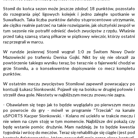
Stomil do końca sezon może jeszcze zdobyć 18 punktów, pozostało
do rozegrania pięć ligowych kolejek i jedno zaległe spotkanie w
Suwałkach. Taka liczba punktów dałoby stuprocentowe utrzymanie,
ale ciężko realnie patrzeć na takie rozwiązanie, jak olsztyński zespół w
tym sezonie nie potrafił odnieść dwóch zwycięstw z rzędu. Właśnie
przed taką szansą staną piłkarze w piątkowy wieczór, którzy ostatni
raz przegrali w marcu.
W rundzie jesiennej Stomil wygrał 1:0 ze Świtem Nowy Dwór
Mazowiecki po trafieniu Denisa Gojki. Nikt by się nie obraził za
powtórzenie takiego wyniku teraz, bo teraz nie o fajerwerki chodzi w
grze Stomilu, a o konsekwentne dopisywanie co mecz kompletu
punktów.
W ostatnim meczu zwycięstwo Stomilowi zapewnił powracający po
kontuzji Łukasz Sionkowski. Pojawił się na boisku w drugiej połowie i
strzelił dwa gole. Niestety w najbliższym meczu znowu nie zagra.
- Obawiałem się tego jak to będzie wyglądało po pierwszym meczu
po powrocie do gry - mówił w programie "Trzeciak" na kanale
uSPORTS Kacper Sionkowski. - Kolano mi uciekło w trakcie meczu i
nie wiem na czym stoję w tym momencie. Najbliższe dni pokażą czy
będę wstanie pomóc drużynie. Mam nadzieję, że to będzie kwestia
tygodnia i wrócę do meczów. Teraz się rehabilituje się ciągle i jest pod
kontrolą fizjoterapetów, którzy prowadzili mnie przez okres kontuzji.