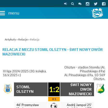
menu
Artykuły
»
Relacje
» Relacja
RELACJA Z MECZU
STOMIL OLSZTYN - ŚWIT NOWY DWÓR
MAZOWIECKI
Olsztyn - stadion Stomilu (Al.
III liga 2024/2025 (30. kolejka,
Piłsudskiego 69a)
16.V.2025 r.)
Al. Piłsudskiego 69a, 10-569
Olsztyn.
ŚWIT NOWY
STOMIL
1:2
DWÓR
OLSZTYN
MAZOWIECKI
0:1
46' Przemysław
Andrij Jampol 25'