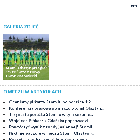
em
GALERIA ZDJĘĆ
Stomil Olsztyn przegrał
1:2 ze Świtem Nowy
Dwór Mazowiecki
O MECZU W ARTYKUŁACH
Oceniamy piłkarzy Stomilu po porażce 1:2...
Konferencja prasowa po meczu Stomil Olsztyn...
Trzynasta porażka Stomilu w tym sezonie...
Wojciech Płókarz z Gdańska poprowadzi...
Powtórzyć wynik z rundy jesiennej! Stomil...
Nikt nie pauzuje w meczu Stomil Olsztyn -...
Ruszyła przedsprzedaż biletów na mecz...