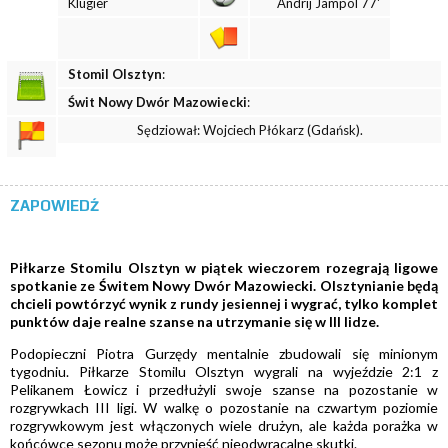
Klugier
Andrij Jampol 77'
Stomil Olsztyn
:
Świt Nowy Dwór Mazowiecki
:
Sędziował: Wojciech Płókarz (Gdańsk).
ZAPOWIEDŹ
Piłkarze Stomilu Olsztyn w piątek wieczorem rozegrają ligowe
spotkanie ze Świtem Nowy Dwór Mazowiecki. Olsztynianie będą
chcieli powtórzyć wynik z rundy jesiennej i wygrać, tylko komplet
punktów daje realne szanse na utrzymanie się w III lidze.
Podopieczni Piotra Gurzędy mentalnie zbudowali się minionym
tygodniu. Piłkarze Stomilu Olsztyn wygrali na wyjeździe 2:1 z
Pelikanem Łowicz i przedłużyli swoje szanse na pozostanie w
rozgrywkach III ligi. W walkę o pozostanie na czwartym poziomie
rozgrywkowym jest włączonych wiele drużyn, ale każda porażka w
końcówce sezonu może przynieść nieodwracalne skutki.