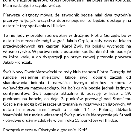
Mam nadzieję, że szybko wrócę.
Pierwsze diagnozy mówią, że zawodnik będzie miał dwa tygodnie
przerwy, więc jak wszystko dobrze pójdzie, to będzie dostępny na
ostatnie trzy spotkania w III lidze.
To nie jedyny problem zdrowotny w drużynie Piotra Gurzędy, bo w
ostatnim meczu nie mógł zagrać Jakub Orpik, a cały czas na lekach
przeciwbólowych gra kapitan Karol Żwir. Na boisku wychodzi na
własne ryzyko. W porównaniu z ostatnim spotkanie nikt nie pauzuje
za żółte karki, a do dyspozycji po przymusowej przerwie powraca
Jakub Fronczak.
Świt Nowy Dwór Mazowiecki to były klub trenera Piotra Gurzędy. W
rundzie jesiennej miejscowi kibice swój doping zaczęli od
skandowania imienia i nazwiska byłego obrońcy zespołu z
województwa mazowieckiego. Na boisku nie będzie jednak żadnych
sentymentów. Świt zajmuje aktualnie 8. pozycję w lidze z 39.
punktami na koncie, co daje 7. punktów przewagi nad Stomilem.
Goście nie mogą być jeszcze utrzymania w rozgrywkach ligowych. W
ostatnim meczu zremisowali u siebie 1:1 z Polonią Lidzbark
Warmiński. W rundzie wiosennej Świt punktuje identycznie jak Stomil
- obydwie drużyny zdobyły w tym roku 13. punktów w III lidze.
Początek meczu w Olsztynie o godzinie 19:45.