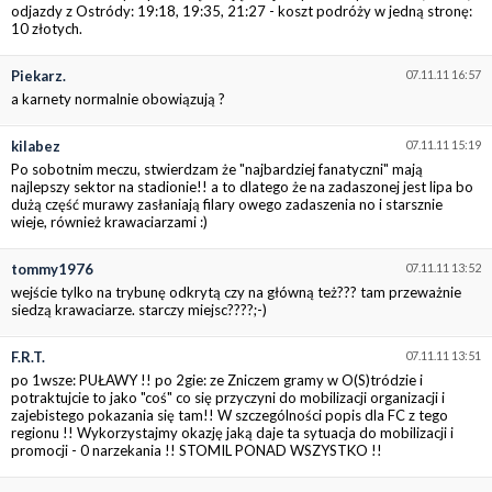
odjazdy z Ostródy: 19:18, 19:35, 21:27 - koszt podróży w jedną stronę:
10 złotych.
Piekarz.
07.11.11 16:57
a karnety normalnie obowiązują ?
kilabez
07.11.11 15:19
Po sobotnim meczu, stwierdzam że "najbardziej fanatyczni" mają
najlepszy sektor na stadionie!! a to dlatego że na zadaszonej jest lipa bo
dużą część murawy zasłaniają filary owego zadaszenia no i starsznie
wieje, również krawaciarzami :)
tommy1976
07.11.11 13:52
wejście tylko na trybunę odkrytą czy na główną też??? tam przeważnie
siedzą krawaciarze. starczy miejsc????;-)
F.R.T.
07.11.11 13:51
po 1wsze: PUŁAWY !! po 2gie: ze Zniczem gramy w O(S)tródzie i
potraktujcie to jako "coś" co się przyczyni do mobilizacji organizacji i
zajebistego pokazania się tam!! W szczególności popis dla FC z tego
regionu !! Wykorzystajmy okazję jaką daje ta sytuacja do mobilizacji i
promocji - 0 narzekania !! STOMIL PONAD WSZYSTKO !!