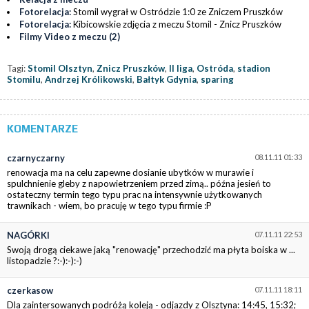
Fotorelacja:
Stomil wygrał w Ostródzie 1:0 ze Zniczem Pruszków
Fotorelacja:
Kibicowskie zdjęcia z meczu Stomil - Znicz Pruszków
Filmy Video z meczu (2)
Tagi:
Stomil Olsztyn
,
Znicz Pruszków
,
II liga
,
Ostróda
,
stadion
Stomilu
,
Andrzej Królikowski
,
Bałtyk Gdynia
,
sparing
KOMENTARZE
czarnyczarny
08.11.11 01:33
renowacja ma na celu zapewne dosianie ubytków w murawie i
spulchnienie gleby z napowietrzeniem przed zimą.. późna jesień to
ostateczny termin tego typu prac na intensywnie użytkowanych
trawnikach - wiem, bo pracuję w tego typu firmie :P
NAGÓRKI
07.11.11 22:53
Swoją drogą ciekawe jaką "renowację" przechodzić ma płyta boiska w ...
listopadzie ?:-):-):-)
czerkasow
07.11.11 18:11
Dla zaintersowanych podróżą koleją - odjazdy z Olsztyna: 14:45, 15:32;