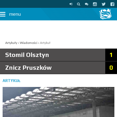
menu
Artykuły
»
Wiadomości
» Artykuł
Stomil Olsztyn
1
Znicz Pruszków
0
ARTYKUŁ