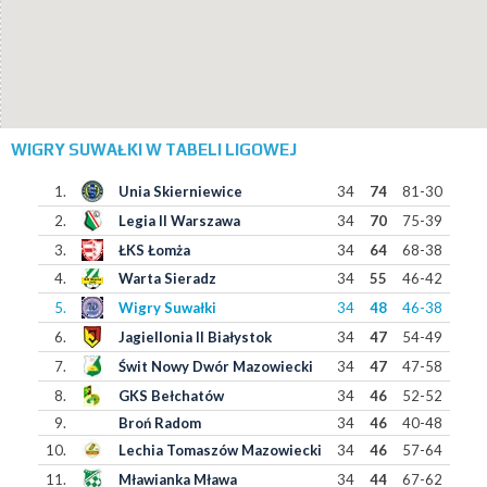
WIGRY SUWAŁKI W TABELI LIGOWEJ
1.
Unia Skierniewice
34
74
81-30
2.
Legia II Warszawa
34
70
75-39
3.
ŁKS Łomża
34
64
68-38
4.
Warta Sieradz
34
55
46-42
5.
Wigry Suwałki
34
48
46-38
6.
Jagiellonia II Białystok
34
47
54-49
7.
Świt Nowy Dwór Mazowiecki
34
47
47-58
8.
GKS Bełchatów
34
46
52-52
9.
Broń Radom
34
46
40-48
10.
Lechia Tomaszów Mazowiecki
34
46
57-64
11.
Mławianka Mława
34
44
67-62