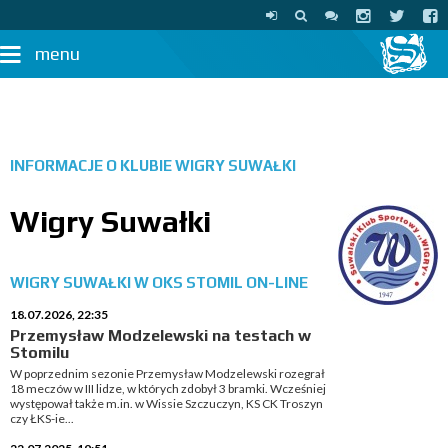
menu
INFORMACJE O KLUBIE
WIGRY SUWAŁKI
Wigry Suwałki
WIGRY SUWAŁKI W OKS STOMIL ON-LINE
18.07.2026, 22:35
Przemysław Modzelewski na testach w
Stomilu
W poprzednim sezonie Przemysław Modzelewski rozegrał
18 meczów w III lidze, w których zdobył 3 bramki. Wcześniej
występował także m.in. w Wissie Szczuczyn, KS CK Troszyn
czy ŁKS-ie...