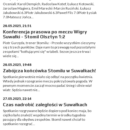
Oceniali: Karol Dempich, Radosław Kotef, Łukasz Kotowski,
Jarosław Magiera, Emil Marecki i Marcin Ruciński. Łukasz
Jakubowski 6.3Piotr Jakubowski 6.3Paweł Flis 7.0Piotr Łysiak
7.0Mateusz Jońca...
28.05.2025, 21:51
Konferencja prasowa po meczu Wigry
Suwałki - Stomil Olsztyn 1:2
Piotr Gurzęda, trener Stomilu: - Przede wszystkim cieszymy
się z trzech punktów. Daje nam to przewagę nad pozostałymi
zespołami "kotłującymi się" w tabeli. Sezon jeszcze trwa i
wiele się...
28.05.2025, 19:48
Zabójcza końcówka Stomilu w Suwałkach!
Spotkanie pierwotnie miało się odbyć na początku kwietnia.
Wtedy jednak rozegranie meczu pokrzyżowała pogoda. W
pewnym momencie zaczął mocno padać śnieg i silnie wiał
wiatr. Sędzia nawet nie...
27.05.2025, 22:14
Czas nadrobić zaległości w Suwałkach
Spotkanie rozgrywane będzie dopiero pod koniec maja, bo
ciężko było znaleźć wspólny termin w środku tygodnia
pasujący dla obydwu zespołów. Stomil nawet chciał to
spotkanie rozegrać...