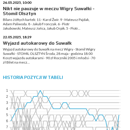
26.05.2025, 10:00
Nikt nie pauzuje w meczu Wigry Suwałki -
Stomil Olsztyn
Bilans żółtych kartek: 11 - Karol Żwir. 9 - Mateusz Pajdak,
Adam Paliwoda. 8 - Jakub Fronczak. 6 - Piotr
Jakubowski, Mateusz Jońca, Jakub Orpik. 5 - Piotr...
22.05.2025, 18:29
Wyjazd autokarowy do Suwałk
Wyjazd autokarowy do Suwałk na mecz Wigry - Stomil Wigry
Suwałki - STOMIL OLSZTYN Środa, 28 maja - godzina 18:00
Koszt wyjazdu autokarami - 90 zł Roczniki 2005 i młodsi - 70
zł Bilet na mecz...
HISTORIA POZYCJI W TABELI
1
2
3
4
5
6
7