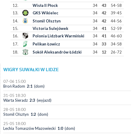
12.
Wisła II Płock
34
43
54-58
13.
GKS Wikielec
34
42
39-45
14.
Stomil Olsztyn
34
42
44-56
15.
Victoria Sulejówek
34
41
52-59
16.
Polonia Lidzbark Warmiński
34
41
46-60
17.
Pelikan Łowicz
34
33
34-58
18.
Sokół Aleksandrów Łódzki
34
12
26-72
WIGRY SUWAŁKI W LIDZE
07-06 15:00
Broń Radom
2:1
(dom)
31-05 18:30
Warta Sieradz
2:3
(wyjazd)
28-05 18:00
Stomil Olsztyn
1:2
(dom)
25-05 18:00
Lechia Tomaszów Mazowiecki
1:0
(dom)