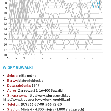
8
9
10
11
12
13
14
15
16
17
18
..
..
..
..
4.
..
..
..
..
7.
1.
..
WIGRY SUWAŁKI
Sekcja:
piłka nożna
Barwy:
biało-niebieskie
Data założenia:
1947
Adres:
Zarzecze 26, 16-400 Suwałki
Strona www:
http://www.wigrysuwalki.eu
http://www.klubsportowywigry.republika.pl
Telefon:
(87) 566-57-08, 566-72-20
Stadion:
Miejski - 4.800 miejsc (1.800 siedzących)