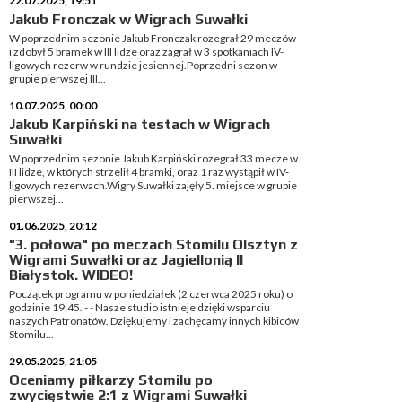
22.07.2025, 19:51
Jakub Fronczak w Wigrach Suwałki
W poprzednim sezonie Jakub Fronczak rozegrał 29 meczów
i zdobył 5 bramek w III lidze oraz zagrał w 3 spotkaniach IV-
ligowych rezerw w rundzie jesiennej.Poprzedni sezon w
grupie pierwszej III...
10.07.2025, 00:00
Jakub Karpiński na testach w Wigrach
Suwałki
W poprzednim sezonie Jakub Karpiński rozegrał 33 mecze w
III lidze, w których strzelił 4 bramki, oraz 1 raz wystąpił w IV-
ligowych rezerwach.Wigry Suwałki zajęły 5. miejsce w grupie
pierwszej...
01.06.2025, 20:12
"3. połowa" po meczach Stomilu Olsztyn z
Wigrami Suwałki oraz Jagiellonią II
Białystok. WIDEO!
Początek programu w poniedziałek (2 czerwca 2025 roku) o
godzinie 19:45. - - Nasze studio istnieje dzięki wsparciu
naszych Patronatów. Dziękujemy i zachęcamy innych kibiców
Stomilu...
29.05.2025, 21:05
Oceniamy piłkarzy Stomilu po
zwycięstwie 2:1 z Wigrami Suwałki