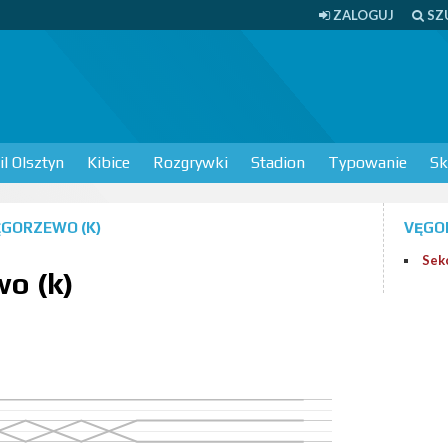
ZALOGUJ
SZ
l Olsztyn
Kibice
Rozgrywki
Stadion
Typowanie
Sk
ĘGORZEWO (K)
VĘGO
Sek
o (k)