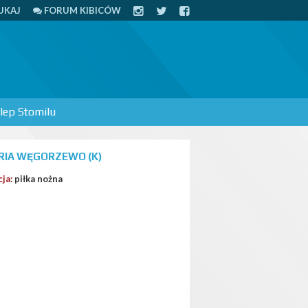
UKAJ
FORUM KIBICÓW
lep Stomilu
RIA WĘGORZEWO (K)
cja:
piłka nożna