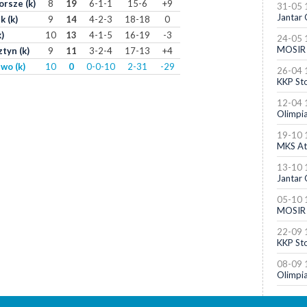
rsze (k)
8
19
6-1-1
15-6
+9
31-05 
Jantar 
 (k)
9
14
4-2-3
18-18
0
)
10
13
4-1-5
16-19
-3
24-05 
MOSIR 
tyn (k)
9
11
3-2-4
17-13
+4
wo (k)
10
0
0-0-10
2-31
-29
26-04 
KKP Sto
12-04 
Olimpia
19-10 
MKS At
13-10 
Jantar 
05-10 
MOSIR 
22-09 
KKP Sto
08-09 
Olimpia