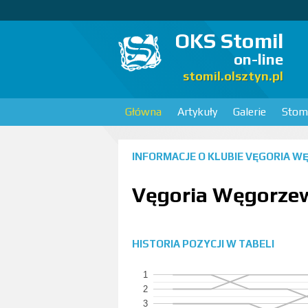
OKS Stomil
on-line
stomil.olsztyn.pl
Główna
Artykuły
Galerie
Stomi
INFORMACJE O KLUBIE
VĘGORIA W
Vęgoria Węgorzew
HISTORIA POZYCJI W TABELI
1
2
3