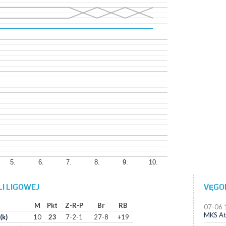
5.
6.
7.
8.
9.
10.
I LIGOWEJ
VĘGO
M
Pkt
Z-R-P
Br
RB
07-06 
MKS At
(k)
10
23
7-2-1
27-8
+19