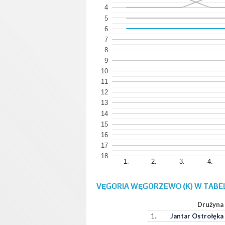
4
5
6
7
8
9
10
11
12
13
14
15
16
17
18
1.
2.
3.
4.
VĘGORIA WĘGORZEWO (K) W TABEL
Drużyna
1.
Jantar Ostrołęka 