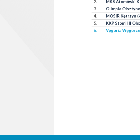
2.
MKS Atomówki Ko
3.
Olimpia Olsztynek
4.
MOSIR Kętrzyn (k
5.
KKP Stomil II Olsz
6.
Vęgoria Węgorze