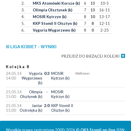
2.
MKS Atomówki Korsze (k)
6
13
10-5
3.
Olimpia Olsztynek (k)
7
13
16-11
4.
MOSIR Kętrzyn (k)
8
10
13-17
5.
KKP Stomil II Olsztyn (k)
7
8
12-11
6.
Vęgoria Węgorzewo (k)
8
0
2-25
III LIGA KOBIET - WYNIKI
PRZEJDŹ DO BIEŻĄCEJ KOLEJKI
Kolejka 8
24.05.14
Vęgoria
0:3
MOSIR
Walkower
14:00
Węgorzewo
Kętrzyn (k)
(k)
25.05.14
Olimpia
-
MOSIR
15:00
Olsztynek (k)
Kętrzyn (k)
25.05.14
Jantar
2:0
KKP Stomil II
15:00
Ostrołęka (k)
Olsztyn (k)
Wszelkie prawa zastrzeżone 2000-2026 ©
OKS Stomil on-line
ISSN: