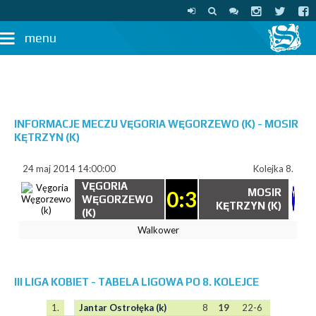
menu
INFORMACJE MECZU VĘGORIA WĘGORZEWO (K) - MOSIR
KĘTRZYN (K)
24 maj 2014 14:00:00
Kolejka 8.
VĘGORIA
0:3
MOSIR
WĘGORZEWO
KĘTRZYN (K)
(K)
Walkower
III LIGA KOBIET - TABELA LIGOWA PO 8. KOLEJCE
1.
Jantar Ostrołęka (k)
8
19
22-6