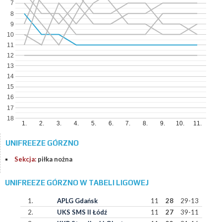
7
8
9
10
11
12
13
14
15
16
17
18
1.
2.
3.
4.
5.
6.
7.
8.
9.
10.
11.
UNIFREEZE GÓRZNO
Sekcja:
piłka nożna
UNIFREEZE GÓRZNO W TABELI LIGOWEJ
1.
APLG Gdańsk
11
28
29-13
2.
UKS SMS II Łódź
11
27
39-11