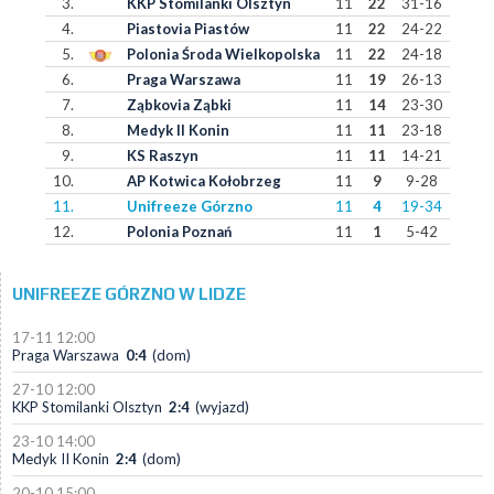
3.
KKP Stomilanki Olsztyn
11
22
31-16
4.
Piastovia Piastów
11
22
24-22
5.
Polonia Środa Wielkopolska
11
22
24-18
6.
Praga Warszawa
11
19
26-13
7.
Ząbkovia Ząbki
11
14
23-30
8.
Medyk II Konin
11
11
23-18
9.
KS Raszyn
11
11
14-21
10.
AP Kotwica Kołobrzeg
11
9
9-28
11.
Unifreeze Górzno
11
4
19-34
12.
Polonia Poznań
11
1
5-42
UNIFREEZE GÓRZNO W LIDZE
17-11 12:00
Praga Warszawa
0:4
(dom)
27-10 12:00
KKP Stomilanki Olsztyn
2:4
(wyjazd)
23-10 14:00
Medyk II Konin
2:4
(dom)
20-10 15:00