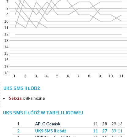
7
8
9
10
11
12
13
14
15
16
17
18
1.
2.
3.
4.
5.
6.
7.
8.
9.
10.
11.
UKS SMS II ŁÓDŹ
Sekcja:
piłka nożna
UKS SMS II ŁÓDŹ W TABELI LIGOWEJ
1.
APLG Gdańsk
11
28
29-13
2.
UKS SMS II Łódź
11
27
39-11