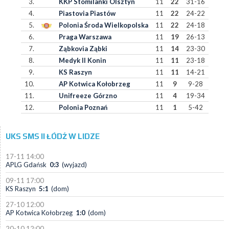
3.
KKP Stomilanki Olsztyn
11
22
31-16
4.
Piastovia Piastów
11
22
24-22
5.
Polonia Środa Wielkopolska
11
22
24-18
6.
Praga Warszawa
11
19
26-13
7.
Ząbkovia Ząbki
11
14
23-30
8.
Medyk II Konin
11
11
23-18
9.
KS Raszyn
11
11
14-21
10.
AP Kotwica Kołobrzeg
11
9
9-28
11.
Unifreeze Górzno
11
4
19-34
12.
Polonia Poznań
11
1
5-42
UKS SMS II ŁÓDŹ W LIDZE
17-11 14:00
APLG Gdańsk
0:3
(wyjazd)
09-11 17:00
KS Raszyn
5:1
(dom)
27-10 12:00
AP Kotwica Kołobrzeg
1:0
(dom)
20-10 12:00