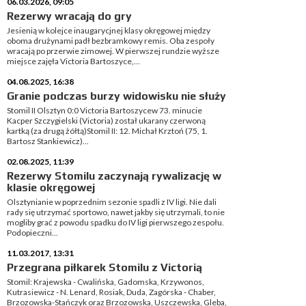
06.03.2026, 09:05
Rezerwy wracają do gry
Jesienią w kolejce inaugarycjnej klasy okręgowej między
oboma drużynami padł bezbramkowy remis. Oba zespoły
wracają po przerwie zimowej. W pierwszej rundzie wyższe
miejsce zajęła Victoria Bartoszyce,...
04.08.2025, 16:38
Granie podczas burzy widowisku nie służy
Stomil II Olsztyn 0:0 Victoria Bartoszycew 73. minucie
Kacper Szczygielski (Victoria) został ukarany czerwoną
kartką (za drugą żółtą)Stomil II: 12. Michał Krztoń (75, 1.
Bartosz Stankiewicz)...
02.08.2025, 11:39
Rezerwy Stomilu zaczynają rywalizację w
klasie okręgowej
Olsztynianie w poprzednim sezonie spadli z IV ligi. Nie dali
rady się utrzymać sportowo, nawet jakby się utrzymali, to nie
mogliby grać z powodu spadku do IV ligi pierwszego zespołu.
Podopieczni...
11.03.2017, 13:31
Przegrana piłkarek Stomilu z Victorią
Stomil: Krajewska - Cwalińska, Gadomska, Krzywonos,
Kutrasiewicz - N. Lenard, Rosiak, Duda, Zagórska - Chaber,
Brzozowska-Stańczyk oraz Brzozowska, Uszczewska, Gleba,