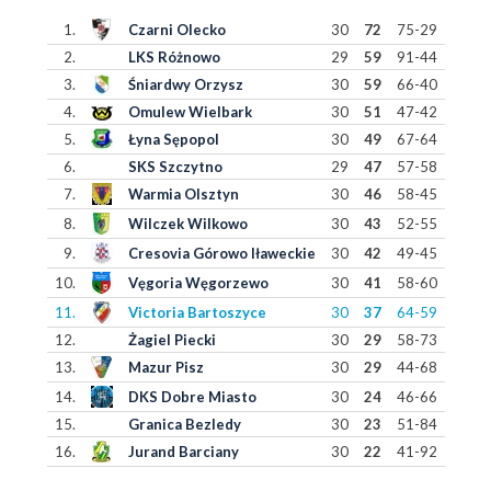
1.
Czarni Olecko
30
72
75-29
2.
LKS Różnowo
29
59
91-44
3.
Śniardwy Orzysz
30
59
66-40
4.
Omulew Wielbark
30
51
47-42
5.
Łyna Sępopol
30
49
67-64
6.
SKS Szczytno
29
47
57-58
7.
Warmia Olsztyn
30
46
58-45
8.
Wilczek Wilkowo
30
43
52-55
9.
Cresovia Górowo Iławeckie
30
42
49-45
10.
Vęgoria Węgorzewo
30
41
58-60
11.
Victoria Bartoszyce
30
37
64-59
12.
Żagiel Piecki
30
29
58-73
13.
Mazur Pisz
30
29
44-68
14.
DKS Dobre Miasto
30
24
46-66
15.
Granica Bezledy
30
23
51-84
16.
Jurand Barciany
30
22
41-92