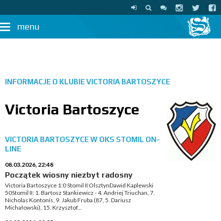
menu
INFORMACJE O KLUBIE
VICTORIA BARTOSZYCE
Victoria Bartoszyce
VICTORIA BARTOSZYCE W OKS STOMIL ON-
LINE
08.03.2026, 22:48
Początek wiosny niezbyt radosny
Victoria Bartoszyce 1:0 Stomil II OlsztynDawid Kaplewski
50Stomil II: 1. Bartosz Stankiewicz - 4. Andriej Triuchan, 7.
Nicholas Kontonís, 9. Jakub Fruba (87, 5. Dariusz
Michałowski), 15. Krzysztof...