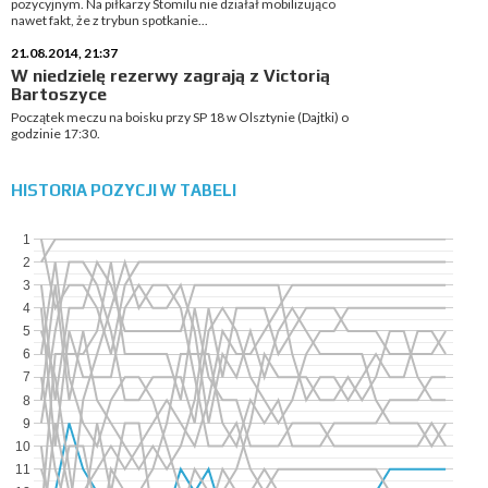
pozycyjnym. Na piłkarzy Stomilu nie działał mobilizująco
nawet fakt, że z trybun spotkanie...
21.08.2014, 21:37
W niedzielę rezerwy zagrają z Victorią
Bartoszyce
Początek meczu na boisku przy SP 18 w Olsztynie (Dajtki) o
godzinie 17:30.
HISTORIA POZYCJI W TABELI
1
2
3
4
5
6
7
8
9
10
11