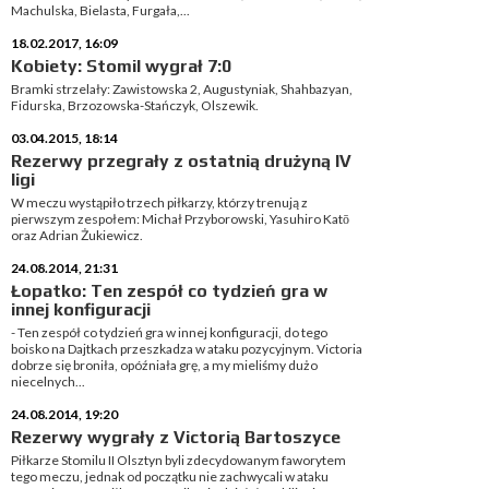
Machulska, Bielasta, Furgała,...
18.02.2017, 16:09
Kobiety: Stomil wygrał 7:0
Bramki strzelały: Zawistowska 2, Augustyniak, Shahbazyan,
Fidurska, Brzozowska-Stańczyk, Olszewik.
03.04.2015, 18:14
Rezerwy przegrały z ostatnią drużyną IV
ligi
W meczu wystąpiło trzech piłkarzy, którzy trenują z
pierwszym zespołem: Michał Przyborowski, Yasuhiro Katō
oraz Adrian Żukiewicz.
24.08.2014, 21:31
Łopatko: Ten zespół co tydzień gra w
innej konfiguracji
- Ten zespół co tydzień gra w innej konfiguracji, do tego
boisko na Dajtkach przeszkadza w ataku pozycyjnym. Victoria
dobrze się broniła, opóźniała grę, a my mieliśmy dużo
niecelnych...
24.08.2014, 19:20
Rezerwy wygrały z Victorią Bartoszyce
Piłkarze Stomilu II Olsztyn byli zdecydowanym faworytem
tego meczu, jednak od początku nie zachwycali w ataku