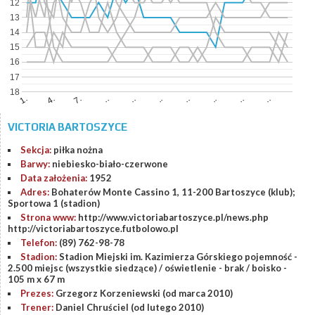
12
13
14
15
16
17
18
7.
..
..
..
4.
..
..
..
1.
..
VICTORIA BARTOSZYCE
Sekcja:
piłka nożna
Barwy:
niebiesko-biało-czerwone
Data założenia:
1952
Adres:
Bohaterów Monte Cassino 1, 11-200 Bartoszyce (klub);
Sportowa 1 (stadion)
Strona www:
http://www.victoriabartoszyce.pl/news.php
http://victoriabartoszyce.futbolowo.pl
Telefon:
(89) 762-98-78
Stadion:
Stadion Miejski im. Kazimierza Górskiego pojemność -
2.500 miejsc (wszystkie siedzące) / oświetlenie - brak / boisko -
105 m x 67 m
Prezes:
Grzegorz Korzeniewski (od marca 2010)
Trener:
Daniel Chruściel (od lutego 2010)