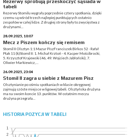
Rezerwy spróbują przeskoczyć sąsiada w
tabeli
Rezerwy Stomilu wygrały poprzednie cztery spotkania, dzięki
czemu są wśród trzech najlepiej punktujących ostatnio
zespołów w całej lidze. Z drugiej strony były to zwycięstwa z
drużynami...
28.09.2025, 10:07
Mecz z Piszem kończy się remisem
Stomil II Olsztyn 1:1 Mazur PiszFranciszek Birkos 52 - Rafał
Ptak 11 (k)Stomil II: 1. Michał Krztoń - 4. Kacper Mościbrocki,
5. Krzysztof Krajewski (46, 49. Wojciech Jabłoński), 7.
Oliwier Markiewicz,...
26.09.2025, 23:04
Stomil II zagra u siebie z Mazurem Pisz
Olsztynianie po ośmiu spotkaniach w klasie okręgowej
zajmują szóste miejsce w ligowej tabeli. Olsztyńska drużyna
ma na swoim koncie 13. punktów. W ostatnim meczu
drużyna przegrała...
HISTORIA POZYCJI W TABELI
1
2