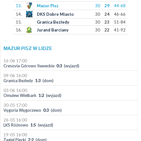
13.
Mazur Pisz
30
29
44-68
14.
DKS Dobre Miasto
30
24
46-66
15.
Granica Bezledy
30
23
51-84
16.
Jurand Barciany
30
22
41-92
MAZUR PISZ W LIDZE
16-06 17:00
Cresovia Górowo Iławeckie
0:3
(wyjazd)
09-06 16:00
Granica Bezledy
1:3
(dom)
03-06 16:00
Omulew Wielbark
1:2
(wyjazd)
30-05 17:00
Vęgoria Węgorzewo
0:3
(dom)
26-05 16:00
LKS Różnowo
1:5
(wyjazd)
19-05 16:00
Żagiel Piecki
2:2
(dom)