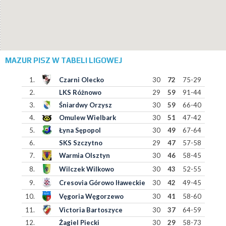
MAZUR PISZ W TABELI LIGOWEJ
1.
Czarni Olecko
30
72
75-29
2.
LKS Różnowo
29
59
91-44
3.
Śniardwy Orzysz
30
59
66-40
4.
Omulew Wielbark
30
51
47-42
5.
Łyna Sępopol
30
49
67-64
6.
SKS Szczytno
29
47
57-58
7.
Warmia Olsztyn
30
46
58-45
8.
Wilczek Wilkowo
30
43
52-55
9.
Cresovia Górowo Iławeckie
30
42
49-45
10.
Vęgoria Węgorzewo
30
41
58-60
11.
Victoria Bartoszyce
30
37
64-59
12.
Żagiel Piecki
30
29
58-73