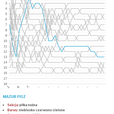
3
4
5
6
7
8
9
10
11
12
13
14
15
16
17
18
7.
..
..
..
4.
..
..
..
1.
..
MAZUR PISZ
Sekcja:
piłka nożna
Barwy:
niebiesko-czerwono-zielone