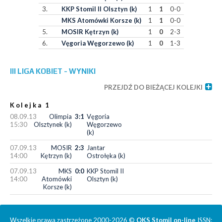
3.
KKP Stomil II Olsztyn (k)
1
1
0-0
MKS Atomówki Korsze (k)
1
1
0-0
5.
MOSIR Kętrzyn (k)
1
0
2-3
6.
Vęgoria Węgorzewo (k)
1
0
1-3
III LIGA KOBIET - WYNIKI
PRZEJDŹ DO BIEŻĄCEJ KOLEJKI
Kolejka 1
08.09.13
Olimpia
3:1
Vęgoria
15:30
Olsztynek (k)
Węgorzewo
(k)
07.09.13
MOSIR
2:3
Jantar
14:00
Kętrzyn (k)
Ostrołęka (k)
07.09.13
MKS
0:0
KKP Stomil II
14:00
Atomówki
Olsztyn (k)
Korsze (k)
Wszelkie prawa zastrzeżone 2000-2026 ©
OKS Stomil on-line
ISSN: