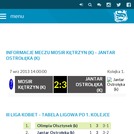
menu
INFORMACJE MECZU MOSIR KĘTRZYN (K) - JANTAR
OSTROŁĘKA (K)
7 wrz 2013 14:00:00
Kolejka 1.
JANTAR
MOSIR
2:3
OSTROŁĘKA
KĘTRZYN (K)
(K)
III LIGA KOBIET - TABELA LIGOWA PO 1. KOLEJCE
1.
Olimpia Olsztynek (k)
1
3
3-1
2.
Jantar Ostrołęka (k)
1
3
3-2