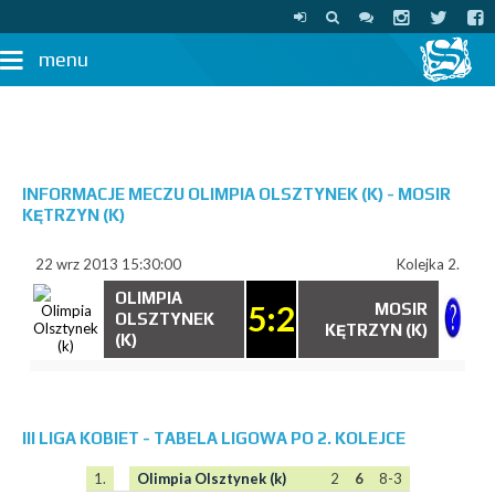
menu
INFORMACJE MECZU OLIMPIA OLSZTYNEK (K) - MOSIR
KĘTRZYN (K)
22 wrz 2013 15:30:00
Kolejka 2.
OLIMPIA
5:2
MOSIR
OLSZTYNEK
KĘTRZYN (K)
(K)
III LIGA KOBIET - TABELA LIGOWA PO 2. KOLEJCE
1.
Olimpia Olsztynek (k)
2
6
8-3