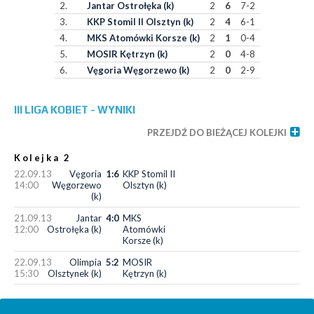
2.
Jantar Ostrołęka (k)
2
6
7-2
3.
KKP Stomil II Olsztyn (k)
2
4
6-1
4.
MKS Atomówki Korsze (k)
2
1
0-4
5.
MOSIR Kętrzyn (k)
2
0
4-8
6.
Vęgoria Węgorzewo (k)
2
0
2-9
III LIGA KOBIET - WYNIKI
PRZEJDŹ DO BIEŻĄCEJ KOLEJKI
Kolejka 2
22.09.13
Vęgoria
1:6
KKP Stomil II
14:00
Węgorzewo
Olsztyn (k)
(k)
21.09.13
Jantar
4:0
MKS
12:00
Ostrołęka (k)
Atomówki
Korsze (k)
22.09.13
Olimpia
5:2
MOSIR
15:30
Olsztynek (k)
Kętrzyn (k)