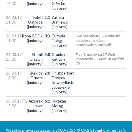
14:30
(juniorzy)
Giżycko
(juniorzy)
26.03.17
Sokół
2:1
Zatoka
11:00
Ostróda
Braniewo
(juniorzy)
(juniorzy)
26.03.17
Rona 03 Ełk
0:3
Olimpia
(wo) / na boisku 1:2; w drużynie
gospodarzy wystąpił
11:00
(juniorzy)
Elbląg
nieuprawniony zawodnik
(juniorzy)
26.03.17
Stomil
3:0
Granica
Piotr Chmielewski 27, Piotr
Paderewski 73, Mateusz Mętlicki
13:00
Olsztyn
Kętrzyn
75
(juniorzy)
(juniorzy)
26.03.17
Błękitni
2:0
Finishparkiet
13:00
Orneta
Drwęca
(juniorzy)
Nowe Miasto
Lubawskie
(juniorzy)
26.03.17
ITS Jeziorak
6:1
Huragan
15:00
Iława
Morąg
(juniorzy)
(juniorzy)
Wszelkie prawa zastrzeżone 2000-2026 ©
OKS Stomil on-line
ISSN: