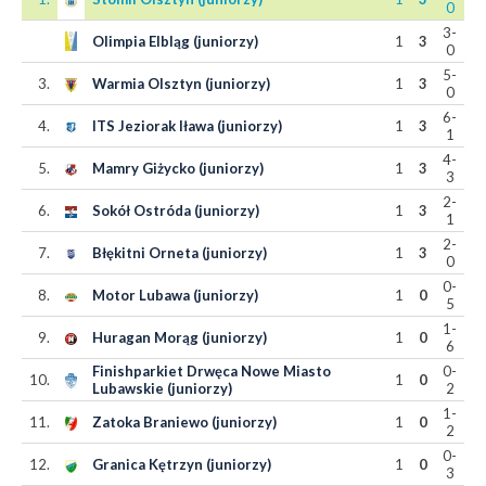
0
3-
Olimpia Elbląg (juniorzy)
1
3
0
5-
3.
Warmia Olsztyn (juniorzy)
1
3
0
6-
4.
ITS Jeziorak Iława (juniorzy)
1
3
1
4-
5.
Mamry Giżycko (juniorzy)
1
3
3
2-
6.
Sokół Ostróda (juniorzy)
1
3
1
2-
7.
Błękitni Orneta (juniorzy)
1
3
0
0-
8.
Motor Lubawa (juniorzy)
1
0
5
1-
9.
Huragan Morąg (juniorzy)
1
0
6
Finishparkiet Drwęca Nowe Miasto
0-
10.
1
0
Lubawskie (juniorzy)
2
1-
11.
Zatoka Braniewo (juniorzy)
1
0
2
0-
12.
Granica Kętrzyn (juniorzy)
1
0
3