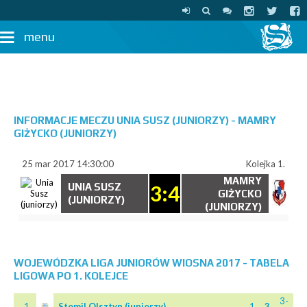
menu
INFORMACJE MECZU UNIA SUSZ (JUNIORZY) - MAMRY
GIŻYCKO (JUNIORZY)
25 mar 2017 14:30:00
Kolejka 1.
MAMRY
UNIA SUSZ
3:4
GIŻYCKO
(JUNIORZY)
(JUNIORZY)
WOJEWÓDZKA LIGA JUNIORÓW WIOSNA 2017 - TABELA
LIGOWA PO 1. KOLEJCE
3-
1.
Stomil Olsztyn (juniorzy)
1
3