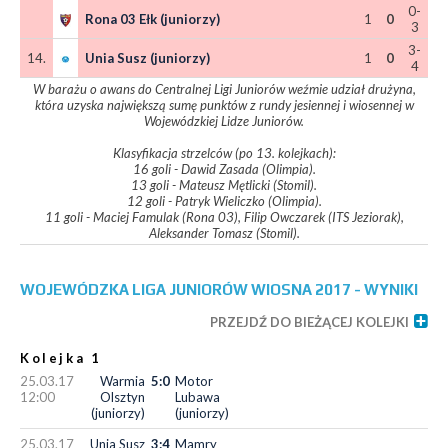
0-
Rona 03 Ełk (juniorzy)
1
0
3
3-
14.
Unia Susz (juniorzy)
1
0
4
W barażu o awans do Centralnej Ligi Juniorów weźmie udział drużyna,
która uzyska największą sumę punktów z rundy jesiennej i wiosennej w
Wojewódzkiej Lidze Juniorów.
Klasyfikacja strzelców (po 13. kolejkach):
16 goli - Dawid Zasada (Olimpia).
13 goli - Mateusz Mętlicki (Stomil).
12 goli - Patryk Wieliczko (Olimpia).
11 goli - Maciej Famulak (Rona 03), Filip Owczarek (ITS Jeziorak),
Aleksander Tomasz (Stomil).
WOJEWÓDZKA LIGA JUNIORÓW WIOSNA 2017 - WYNIKI
PRZEJDŹ DO BIEŻĄCEJ KOLEJKI
Kolejka 1
25.03.17
Warmia
5:0
Motor
12:00
Olsztyn
Lubawa
(juniorzy)
(juniorzy)
25.03.17
Unia Susz
3:4
Mamry