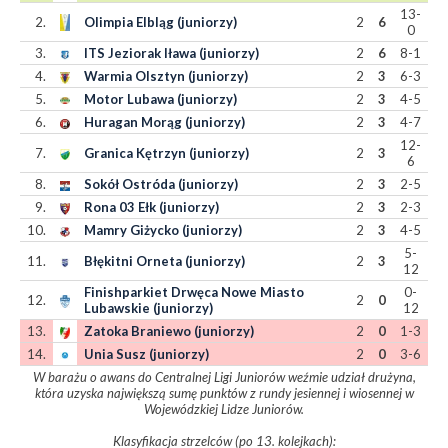
13-
2.
Olimpia Elbląg (juniorzy)
2
6
0
3.
ITS Jeziorak Iława (juniorzy)
2
6
8-1
4.
Warmia Olsztyn (juniorzy)
2
3
6-3
5.
Motor Lubawa (juniorzy)
2
3
4-5
6.
Huragan Morąg (juniorzy)
2
3
4-7
12-
7.
Granica Kętrzyn (juniorzy)
2
3
6
8.
Sokół Ostróda (juniorzy)
2
3
2-5
9.
Rona 03 Ełk (juniorzy)
2
3
2-3
10.
Mamry Giżycko (juniorzy)
2
3
4-5
5-
11.
Błękitni Orneta (juniorzy)
2
3
12
Finishparkiet Drwęca Nowe Miasto
0-
12.
2
0
Lubawskie (juniorzy)
12
13.
Zatoka Braniewo (juniorzy)
2
0
1-3
14.
Unia Susz (juniorzy)
2
0
3-6
W barażu o awans do Centralnej Ligi Juniorów weźmie udział drużyna,
która uzyska największą sumę punktów z rundy jesiennej i wiosennej w
Wojewódzkiej Lidze Juniorów.
Klasyfikacja strzelców (po 13. kolejkach):