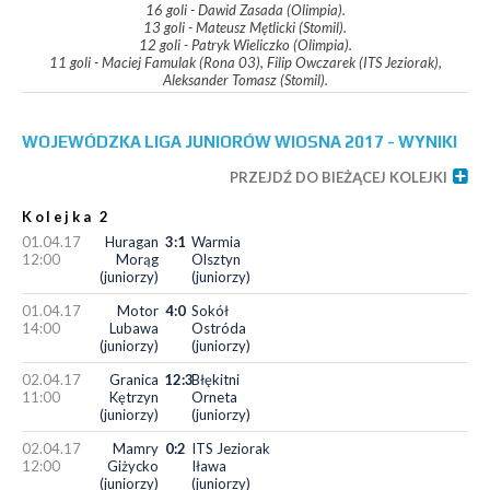
16 goli - Dawid Zasada (Olimpia).
13 goli - Mateusz Mętlicki (Stomil).
12 goli - Patryk Wieliczko (Olimpia).
11 goli - Maciej Famulak (Rona 03), Filip Owczarek (ITS Jeziorak),
Aleksander Tomasz (Stomil).
WOJEWÓDZKA LIGA JUNIORÓW WIOSNA 2017 - WYNIKI
PRZEJDŹ DO BIEŻĄCEJ KOLEJKI
Kolejka 2
01.04.17
Huragan
3:1
Warmia
12:00
Morąg
Olsztyn
(juniorzy)
(juniorzy)
01.04.17
Motor
4:0
Sokół
14:00
Lubawa
Ostróda
(juniorzy)
(juniorzy)
02.04.17
Granica
12:3
Błękitni
11:00
Kętrzyn
Orneta
(juniorzy)
(juniorzy)
02.04.17
Mamry
0:2
ITS Jeziorak
12:00
Giżycko
Iława
(juniorzy)
(juniorzy)