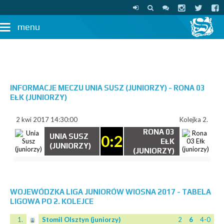
menu
INFORMACJE MECZU UNIA SUSZ (JUNIORZY) - RONA 03
EŁK (JUNIORZY)
2 kwi 2017 14:30:00
Kolejka 2.
RONA 03
UNIA SUSZ
0:2
EŁK
(JUNIORZY)
(JUNIORZY)
WOJEWÓDZKA LIGA JUNIORÓW WIOSNA 2017 - TABELA
LIGOWA PO 2. KOLEJCE
1.
Stomil Olsztyn (juniorzy)
2
6
4-0