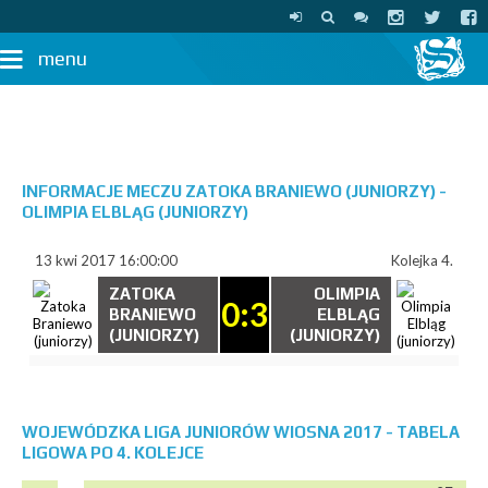
menu
INFORMACJE MECZU ZATOKA BRANIEWO (JUNIORZY) -
OLIMPIA ELBLĄG (JUNIORZY)
13 kwi 2017 16:00:00
Kolejka 4.
ZATOKA
OLIMPIA
0:3
BRANIEWO
ELBLĄG
(JUNIORZY)
(JUNIORZY)
WOJEWÓDZKA LIGA JUNIORÓW WIOSNA 2017 - TABELA
LIGOWA PO 4. KOLEJCE