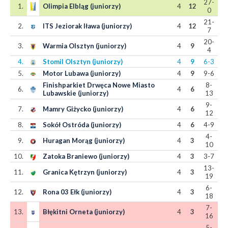
27-
1.
Olimpia Elbląg (juniorzy)
4
12
0
21-
2.
ITS Jeziorak Iława (juniorzy)
4
12
7
20-
3.
Warmia Olsztyn (juniorzy)
4
9
4
4.
Stomil Olsztyn (juniorzy)
4
9
6-3
5.
Motor Lubawa (juniorzy)
4
9
9-6
Finishparkiet Drwęca Nowe Miasto
8-
6.
4
6
Lubawskie (juniorzy)
13
9-
7.
Mamry Giżycko (juniorzy)
4
6
12
8.
Sokół Ostróda (juniorzy)
4
6
4-9
4-
9.
Huragan Morąg (juniorzy)
4
3
10
10.
Zatoka Braniewo (juniorzy)
4
3
3-7
13-
11.
Granica Kętrzyn (juniorzy)
4
3
19
6-
12.
Rona 03 Ełk (juniorzy)
4
3
18
7-
13.
Błękitni Orneta (juniorzy)
4
3
16
5-