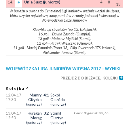
14.
Unia Susz (juniorzy)
4
0
18
W barażu o awans do Centralnej Ligi Juniorów weźmie udział drużyna,
która uzyska największą sumę punktów z rundy jesiennej i wiosennej w
Wojewódzkiej Lidze Juniorów.
Klasyfikacja strzelców (po 13. kolejkach):
16 goli - Dawid Zasada (Olimpia).
13 goli - Mateusz Mętlicki (Stomil).
12 goli - Patryk Wieliczko (Olimpia).
11 goli - Maciej Famulak (Rona 03), Filip Owczarek (ITS Jeziorak),
Aleksander Tomasz (Stomil).
WOJEWÓDZKA LIGA JUNIORÓW WIOSNA 2017 - WYNIKI
PRZEJDŹ DO BIEŻĄCEJ KOLEJKI
Kolejka 4
12.04.17
Mamry
4:1
Sokół
17:30
Giżycko
Ostróda
(juniorzy)
(juniorzy)
13.04.17
Huragan
0:2
Stomil
Dawid Bogdański 33, 65
12:50
Morąg
Olsztyn
(juniorzy)
(juniorzy)