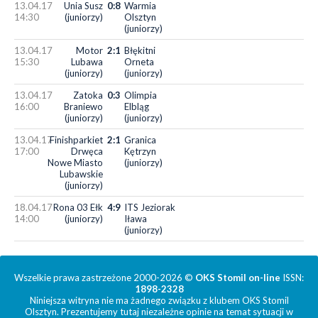
13.04.17
Unia Susz
0:8
Warmia
14:30
(juniorzy)
Olsztyn
(juniorzy)
13.04.17
Motor
2:1
Błękitni
15:30
Lubawa
Orneta
(juniorzy)
(juniorzy)
13.04.17
Zatoka
0:3
Olimpia
16:00
Braniewo
Elbląg
(juniorzy)
(juniorzy)
13.04.17
Finishparkiet
2:1
Granica
17:00
Drwęca
Kętrzyn
Nowe Miasto
(juniorzy)
Lubawskie
(juniorzy)
18.04.17
Rona 03 Ełk
4:9
ITS Jeziorak
14:00
(juniorzy)
Iława
(juniorzy)
Wszelkie prawa zastrzeżone 2000-2026 ©
OKS Stomil on-line
ISSN:
1898-2328
Niniejsza witryna nie ma żadnego związku z klubem OKS Stomil
Olsztyn. Prezentujemy tutaj niezależne opinie na temat sytuacji w