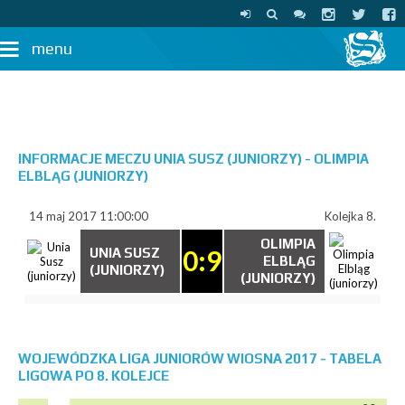
menu
INFORMACJE MECZU UNIA SUSZ (JUNIORZY) - OLIMPIA
ELBLĄG (JUNIORZY)
14 maj 2017 11:00:00
Kolejka 8.
OLIMPIA
0:9
UNIA SUSZ
ELBLĄG
(JUNIORZY)
(JUNIORZY)
WOJEWÓDZKA LIGA JUNIORÓW WIOSNA 2017 - TABELA
LIGOWA PO 8. KOLEJCE