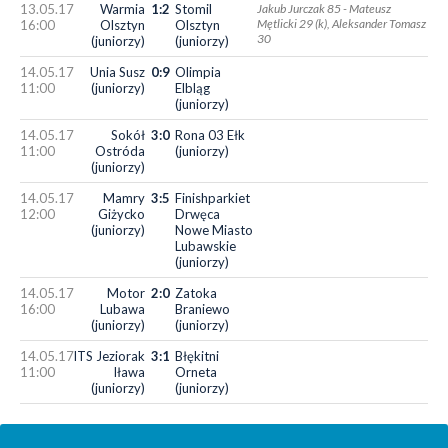
13.05.17
Warmia
1:2
Stomil
Jakub Jurczak 85 - Mateusz
Mętlicki 29 (k), Aleksander Tomasz
16:00
Olsztyn
Olsztyn
30
(juniorzy)
(juniorzy)
14.05.17
Unia Susz
0:9
Olimpia
11:00
(juniorzy)
Elbląg
(juniorzy)
14.05.17
Sokół
3:0
Rona 03 Ełk
11:00
Ostróda
(juniorzy)
(juniorzy)
14.05.17
Mamry
3:5
Finishparkiet
12:00
Giżycko
Drwęca
(juniorzy)
Nowe Miasto
Lubawskie
(juniorzy)
14.05.17
Motor
2:0
Zatoka
16:00
Lubawa
Braniewo
(juniorzy)
(juniorzy)
14.05.17
ITS Jeziorak
3:1
Błękitni
11:00
Iława
Orneta
(juniorzy)
(juniorzy)