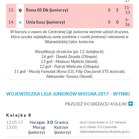
27
11-
13.
Rona 03 Ełk (juniorzy)
8
3
33
6-
14.
Unia Susz (juniorzy)
8
0
36
W barażu o awans do Centralnej Ligi Juniorów weźmie udział drużyna,
która uzyska największą sumę punktów z rundy jesiennej i wiosennej w
Wojewódzkiej Lidze Juniorów.
Klasyfikacja strzelców (po 13. kolejkach):
16 goli - Dawid Zasada (Olimpia).
13 goli - Mateusz Mętlicki (Stomil).
12 goli - Patryk Wieliczko (Olimpia).
11 goli - Maciej Famulak (Rona 03), Filip Owczarek (ITS Jeziorak),
Aleksander Tomasz (Stomil).
WOJEWÓDZKA LIGA JUNIORÓW WIOSNA 2017 - WYNIKI
PRZEJDŹ DO BIEŻĄCEJ KOLEJKI
Kolejka 8
13.05.17
Huragan
3:0
Granica
(wo) / przerwany w 53. minucie
przy stanie 3:0 z powodu
13:00
Morąg
Kętrzyn
zdekompletowania drużyny gości
(juniorzy)
(juniorzy)