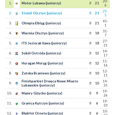
20-
1.
Motor Lubawa (juniorzy)
8
21
6
25-
2.
Stomil Olsztyn (juniorzy)
8
21
5
45-
3.
Olimpia Elbląg (juniorzy)
8
21
1
31-
4.
Warmia Olsztyn (juniorzy)
8
18
7
27-
5.
ITS Jeziorak Iława (juniorzy)
8
18
21
14-
6.
Sokół Ostróda (juniorzy)
8
12
17
11-
7.
Huragan Morąg (juniorzy)
8
12
16
12-
8.
Zatoka Braniewo (juniorzy)
8
10
11
Finishparkiet Drwęca Nowe Miasto
14-
9.
8
10
Lubawskie (juniorzy)
25
19-
10.
Mamry Giżycko (juniorzy)
8
9
26
19-
11.
Granica Kętrzyn (juniorzy)
8
6
33
10-
12.
Błękitni Orneta (juniorzy)
8
6