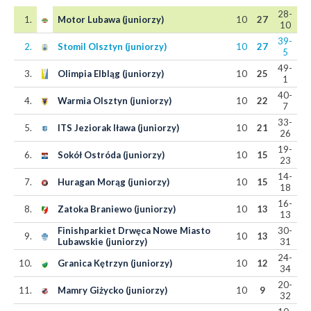
28-
1.
Motor Lubawa (juniorzy)
10
27
10
39-
2.
Stomil Olsztyn (juniorzy)
10
27
5
49-
3.
Olimpia Elbląg (juniorzy)
10
25
1
40-
4.
Warmia Olsztyn (juniorzy)
10
22
7
33-
5.
ITS Jeziorak Iława (juniorzy)
10
21
26
19-
6.
Sokół Ostróda (juniorzy)
10
15
23
14-
7.
Huragan Morąg (juniorzy)
10
15
18
16-
8.
Zatoka Braniewo (juniorzy)
10
13
13
Finishparkiet Drwęca Nowe Miasto
30-
9.
10
13
Lubawskie (juniorzy)
31
24-
10.
Granica Kętrzyn (juniorzy)
10
12
34
20-
11.
Mamry Giżycko (juniorzy)
10
9
32