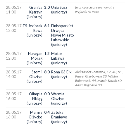
28.05.17
Granica
3:0
Unia Susz
(wo) / goście zrezygnowali z
wyjazdu na mecz
11:00
Kętrzyn
(juniorzy)
(juniorzy)
28.05.17
ITS Jeziorak
6:1
Finishparkiet
12:00
Iława
Drwęca
(juniorzy)
Nowe Miasto
Lubawskie
(juniorzy)
28.05.17
Huragan
1:2
Motor
12:00
Morąg
Lubawa
(juniorzy)
(juniorzy)
28.05.17
Stomil
8:0
Rona 03 Ełk
Aleksander Tomasz 4, 17, 40, 51,
Paweł Grzybowski 28, Wiktor
14:00
Olsztyn
(juniorzy)
Bojarowski 44, Marcin Kozak 60,
(juniorzy)
Adam Bognacki 80
28.05.17
Olimpia
0:0
Warmia
16:00
Elbląg
Olsztyn
(juniorzy)
(juniorzy)
28.05.17
Mamry
0:4
Zatoka
16:00
Giżycko
Braniewo
(juniorzy)
(juniorzy)