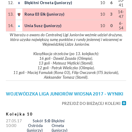
10-
12.
Błękitni Orneta (juniorzy)
10
6
41
14-
13.
Rona 03 Ełk (juniorzy)
10
3
47
6-
14.
Unia Susz (juniorzy)
10
0
54
W barażu o awans do Centralnej Ligi Juniorów weźmie udział drużyna,
która uzyska największą sumę punktów z rundy jesiennej i wiosennej w
Wojewódzkiej Lidze Juniorów.
Klasyfikacja strzelców (po 13. kolejkach):
16 goli - Dawid Zasada (Olimpia).
13 goli - Mateusz Mętlicki (Stomil).
12 goli - Patryk Wieliczko (Olimpia).
11 goli - Maciej Famulak (Rona 03), Filip Owczarek (ITS Jeziorak),
Aleksander Tomasz (Stomil).
WOJEWÓDZKA LIGA JUNIORÓW WIOSNA 2017 - WYNIKI
PRZEJDŹ DO BIEŻĄCEJ KOLEJKI
Kolejka 10
27.05.17
Sokół
5:0
Błękitni
10:00
Ostróda
Orneta
(juniorzy)
(juniorzy)