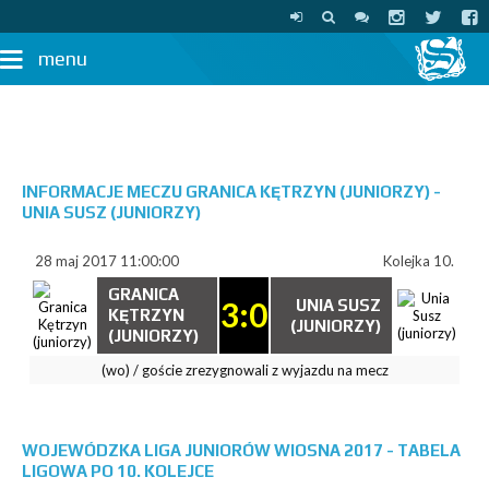
menu
INFORMACJE MECZU GRANICA KĘTRZYN (JUNIORZY) -
UNIA SUSZ (JUNIORZY)
28 maj 2017 11:00:00
Kolejka 10.
GRANICA
3:0
UNIA SUSZ
KĘTRZYN
(JUNIORZY)
(JUNIORZY)
(wo) / goście zrezygnowali z wyjazdu na mecz
WOJEWÓDZKA LIGA JUNIORÓW WIOSNA 2017 - TABELA
LIGOWA PO 10. KOLEJCE