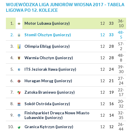
WOJEWÓDZKA LIGA JUNIORÓW WIOSNA 2017 - TABELA
LIGOWA PO 12. KOLEJCE
36-
1.
Motor Lubawa (juniorzy)
12
33
10
48-
2.
Stomil Olsztyn (juniorzy)
12
33
5
57-
3.
Olimpia Elbląg (juniorzy)
12
28
2
48-
4.
Warmia Olsztyn (juniorzy)
12
28
8
39-
5.
ITS Jeziorak Iława (juniorzy)
12
24
30
27-
6.
Huragan Morąg (juniorzy)
12
21
24
22-
7.
Zatoka Braniewo (juniorzy)
12
19
17
20-
8.
Sokół Ostróda (juniorzy)
12
16
32
Finishparkiet Drwęca Nowe Miasto
32-
9.
12
14
Lubawskie (juniorzy)
35
26-
10.
Granica Kętrzyn (juniorzy)
12
12
44