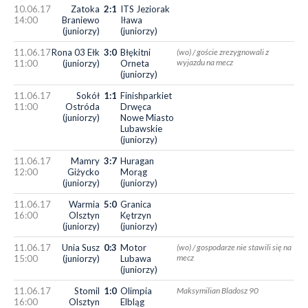
10.06.17
Zatoka
2:1
ITS Jeziorak
14:00
Braniewo
Iława
(juniorzy)
(juniorzy)
11.06.17
Rona 03 Ełk
3:0
Błękitni
(wo) / goście zrezygnowali z
wyjazdu na mecz
11:00
(juniorzy)
Orneta
(juniorzy)
11.06.17
Sokół
1:1
Finishparkiet
11:00
Ostróda
Drwęca
(juniorzy)
Nowe Miasto
Lubawskie
(juniorzy)
11.06.17
Mamry
3:7
Huragan
12:00
Giżycko
Morąg
(juniorzy)
(juniorzy)
11.06.17
Warmia
5:0
Granica
16:00
Olsztyn
Kętrzyn
(juniorzy)
(juniorzy)
11.06.17
Unia Susz
0:3
Motor
(wo) / gospodarze nie stawili się na
mecz
15:00
(juniorzy)
Lubawa
(juniorzy)
11.06.17
Stomil
1:0
Olimpia
Maksymilian Bladosz 90
16:00
Olsztyn
Elbląg