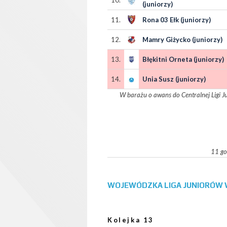
10.
(juniorzy)
11.
Rona 03 Ełk (juniorzy)
12.
Mamry Giżycko (juniorzy)
13.
Błękitni Orneta (juniorzy)
14.
Unia Susz (juniorzy)
W barażu o awans do Centralnej Ligi J
11 go
WOJEWÓDZKA LIGA JUNIORÓW W
Kolejka 13