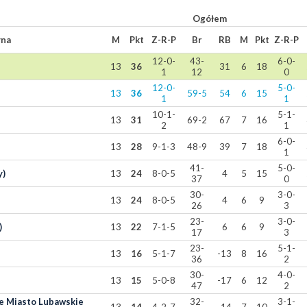
Ogółem
yna
M
Pkt
Z-R-P
Br
RB
M
Pkt
Z-R-P
12-0-
43-
6-0-
13
36
31
6
18
1
12
0
12-0-
5-0-
13
36
59-5
54
6
15
1
1
10-1-
5-1-
13
31
69-2
67
7
16
2
1
6-0-
13
28
9-1-3
48-9
39
7
18
1
41-
5-0-
y)
13
24
8-0-5
4
5
15
37
0
30-
3-0-
13
24
8-0-5
4
6
9
26
3
23-
3-0-
)
13
22
7-1-5
6
6
9
17
3
23-
5-1-
13
16
5-1-7
-13
8
16
36
2
30-
4-0-
13
15
5-0-8
-17
6
12
47
2
e Miasto Lubawskie
32-
3-1-