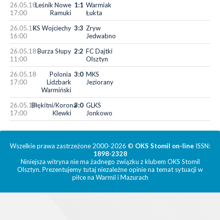
26.05.18
Leśnik Nowe
1:1
Warmiak
17:00
Ramuki
Łukta
26.05.18
KS Wojciechy
3:3
Zryw
16:00
Jedwabno
26.05.18
Burza Słupy
2:2
FC Dajtki
11:00
Olsztyn
26.05.18
Polonia
3:0
MKS
17:00
Lidzbark
Jeziorany
Warmiński
26.05.18
Błękitni/Korona
3:0
GLKS
17:00
Klewki
Jonkowo
Wszelkie prawa zastrzeżone 2000-2026 ©
OKS Stomil on-line
ISSN:
1898-2328
Niniejsza witryna nie ma żadnego związku z klubem OKS Stomil
Olsztyn. Prezentujemy tutaj niezależne opinie na temat sytuacji w
piłce na Warmii i Mazurach