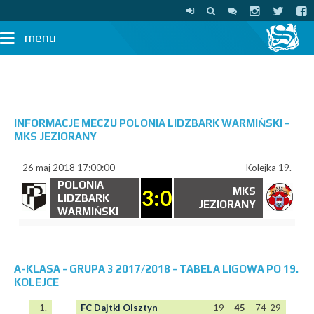
menu
INFORMACJE MECZU POLONIA LIDZBARK WARMIŃSKI -
MKS JEZIORANY
26 maj 2018 17:00:00
Kolejka 19.
POLONIA
3:0
MKS
LIDZBARK
JEZIORANY
WARMIŃSKI
A-KLASA - GRUPA 3 2017/2018 - TABELA LIGOWA PO 19.
KOLEJCE
1.
FC Dajtki Olsztyn
19
45
74-29