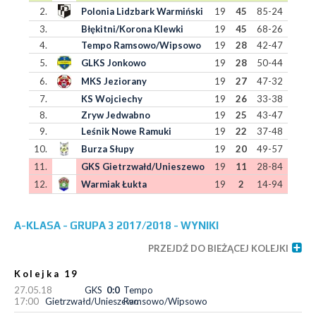
2.
Polonia Lidzbark Warmiński
19
45
85-24
3.
Błękitni/Korona Klewki
19
45
68-26
4.
Tempo Ramsowo/Wipsowo
19
28
42-47
5.
GLKS Jonkowo
19
28
50-44
6.
MKS Jeziorany
19
27
47-32
7.
KS Wojciechy
19
26
33-38
8.
Zryw Jedwabno
19
25
43-47
9.
Leśnik Nowe Ramuki
19
22
37-48
10.
Burza Słupy
19
20
49-57
11.
GKS Gietrzwałd/Unieszewo
19
11
28-84
12.
Warmiak Łukta
19
2
14-94
A-KLASA - GRUPA 3 2017/2018 - WYNIKI
PRZEJDŹ DO BIEŻĄCEJ KOLEJKI
Kolejka 19
27.05.18
GKS
0:0
Tempo
17:00
Gietrzwałd/Unieszewo
Ramsowo/Wipsowo