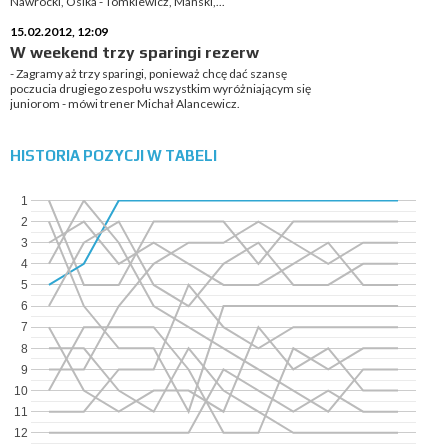
Nawrocki, Osika - Tomkiewicz, Mański,...
15.02.2012, 12:09
W weekend trzy sparingi rezerw
- Zagramy aż trzy sparingi, ponieważ chcę dać szansę
poczucia drugiego zespołu wszystkim wyróżniającym się
juniorom - mówi trener Michał Alancewicz.
HISTORIA POZYCJI W TABELI
1
2
3
4
5
6
7
8
9
10
11
12