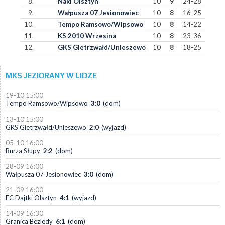
8.
Naki Olsztyn
10
9
24-28
9.
Wałpusza 07 Jesionowiec
10
8
16-25
10.
Tempo Ramsowo/Wipsowo
10
8
14-22
11.
KS 2010 Wrzesina
10
8
23-36
12.
GKS Gietrzwałd/Unieszewo
10
8
18-25
MKS JEZIORANY W LIDZE
19-10 15:00
Tempo Ramsowo/Wipsowo
3:0
(dom)
13-10 15:00
GKS Gietrzwałd/Unieszewo
2:0
(wyjazd)
05-10 16:00
Burza Słupy
2:2
(dom)
28-09 16:00
Wałpusza 07 Jesionowiec
3:0
(dom)
21-09 16:00
FC Dajtki Olsztyn
4:1
(wyjazd)
14-09 16:30
Granica Bezledy
6:1
(dom)