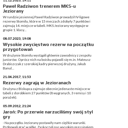
11.12.2023, 19:11
Paweł Radziwon trenerem MKS-u
Jeziorany
W rundzie jesiennej Paweł Radziwon prowadził IV-ligowe
rezerwy Stomilu, które w 15 meczach zdobyły 7 punktów i
zajmują 14. miejsce w tabeli. MKS Jeziorany występuje w
grupie 1. klasy...
08.07.2023, 19:08
Wysokie zwycięstwo rezerw na początku
przygotowań
W drużynie Stomilu wystąpili głównie zawodnicy z zespołu
juniorów. Oprócz nich na boisku pojawili się m.in. Mateusz
Drabiszczak z szerokiej kadry pierwszej drużyny, Jakub
Banul...
21.04.2017, 11:53
Rezerwy zagrają w Jezioranach
Drużyna z Biskupca zajmuje obecnie jedenaste miejsce w
tabeli z dorobkiem 27 punktów (8 wygranych, 3 remisy i 10
porażek).
05.09.2012, 21:24
Jaroń: Po przerwie narzuciliśmy swój styl
gry
- Na początku Jeziorany postawiły nam ciężkie warunki.
Próbowali grać w piłkę. Zaskoczyli nas wysokim pressingiem.