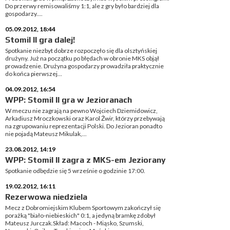
Do przerwy remisowaliśmy 1:1, ale z gry było bardziej dla
gospodarzy....
05.09.2012, 18:44
Stomil II gra dalej!
Spotkanie niezbyt dobrze rozpoczęło się dla olsztyńskiej
drużyny. Już na początku po błędach w obronie MKS objął
prowadzenie. Drużyna gospodarzy prowadziła praktycznie
do końca pierwszej...
04.09.2012, 16:54
WPP: Stomil II gra w Jezioranach
W meczu nie zagrają na pewno Wojciech Dziemidowicz,
Arkadiusz Mroczkowski oraz Karol Żwir, którzy przebywają
na zgrupowaniu reprezentacji Polski. Do Jezioran ponadto
nie pojadą Mateusz Mikulak,...
23.08.2012, 14:19
WPP: Stomil II zagra z MKS-em Jeziorany
Spotkanie odbędzie się 5 wrześnie o godzinie 17:00.
19.02.2012, 16:11
Rezerwowa niedziela
Mecz z Dobromiejskim Klubem Sportowym zakończył się
porażką "biało-niebieskich" 0:1, a jedyną bramkę zdobył
Mateusz Jurczak.Skład: Macoch - Miąsko, Szumski,