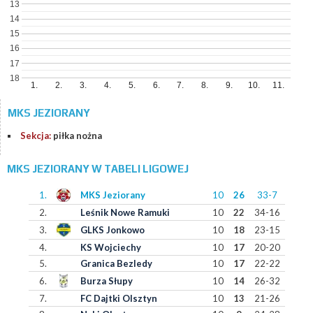
13
14
15
16
17
18
1.
2.
3.
4.
5.
6.
7.
8.
9.
10.
11.
MKS JEZIORANY
Sekcja:
piłka nożna
MKS JEZIORANY W TABELI LIGOWEJ
1.
MKS Jeziorany
10
26
33-7
2.
Leśnik Nowe Ramuki
10
22
34-16
3.
GLKS Jonkowo
10
18
23-15
4.
KS Wojciechy
10
17
20-20
5.
Granica Bezledy
10
17
22-22
6.
Burza Słupy
10
14
26-32
7.
FC Dajtki Olsztyn
10
13
21-26