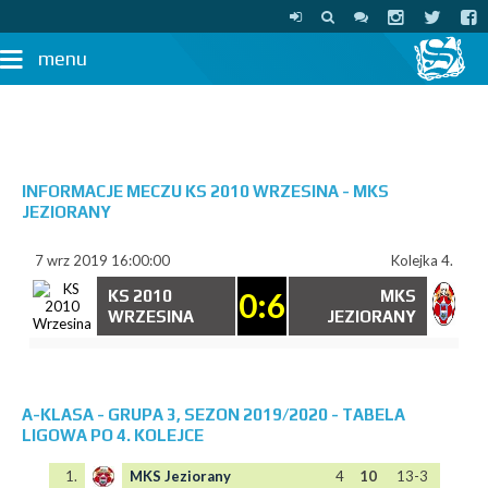
menu
INFORMACJE MECZU KS 2010 WRZESINA - MKS
JEZIORANY
7 wrz 2019 16:00:00
Kolejka 4.
0:6
KS 2010
MKS
WRZESINA
JEZIORANY
A-KLASA - GRUPA 3, SEZON 2019/2020 - TABELA
LIGOWA PO 4. KOLEJCE
1.
MKS Jeziorany
4
10
13-3