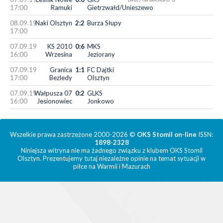
17:00
Ramuki
Gietrzwałd/Unieszewo
08.09.19
Naki Olsztyn
2:2
Burza Słupy
17:00
07.09.19
KS 2010
0:6
MKS
16:00
Wrzesina
Jeziorany
07.09.19
Granica
1:1
FC Dajtki
17:00
Bezledy
Olsztyn
07.09.19
Wałpusza 07
0:2
GLKS
16:00
Jesionowiec
Jonkowo
Wszelkie prawa zastrzeżone 2000-2026 ©
OKS Stomil on-line
ISSN:
1898-2328
Niniejsza witryna nie ma żadnego związku z klubem OKS Stomil
Olsztyn. Prezentujemy tutaj niezależne opinie na temat sytuacji w
piłce na Warmii i Mazurach