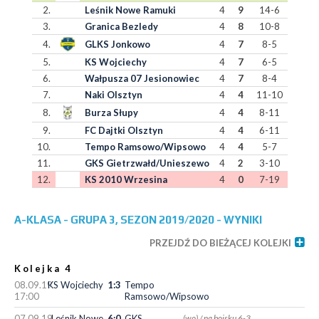
2.
Leśnik Nowe Ramuki
4
9
14-6
3.
Granica Bezledy
4
8
10-8
4.
GLKS Jonkowo
4
7
8-5
5.
KS Wojciechy
4
7
6-5
6.
Wałpusza 07 Jesionowiec
4
7
8-4
7.
Naki Olsztyn
4
4
11-10
8.
Burza Słupy
4
4
8-11
9.
FC Dajtki Olsztyn
4
4
6-11
10.
Tempo Ramsowo/Wipsowo
4
4
5-7
11.
GKS Gietrzwałd/Unieszewo
4
2
3-10
12.
KS 2010 Wrzesina
4
0
7-19
A-KLASA - GRUPA 3, SEZON 2019/2020 - WYNIKI
PRZEJDŹ DO BIEŻĄCEJ KOLEJKI
Kolejka 4
08.09.19
KS Wojciechy
1:3
Tempo
17:00
Ramsowo/Wipsowo
07.09.19
Leśnik Nowe
6:0
GKS
(wo) / na boisku 6-3