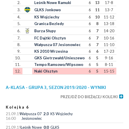
2.
Leśnik Nowe Ramuki
6
13
17-8
3.
GLKS Jonkowo
6
11
13-7
4.
KS Wojciechy
6
10
11-12
5.
Granica Bezledy
6
8
13-18
6.
Burza Słupy
6
7
14-20
7.
FC Dajtki Olsztyn
6
7
10-16
8.
Wałpusza 07 Jesionowiec
6
7
11-10
9.
KS 2010 Wrzesina
6
6
17-23
10.
GKS Gietrzwałd/Unieszewo
6
5
9-16
11.
Tempo Ramsowo/Wipsowo
6
5
8-11
12.
Naki Olsztyn
6
5
15-15
A-KLASA - GRUPA 3, SEZON 2019/2020 - WYNIKI
PRZEJDŹ DO BIEŻĄCEJ KOLEJKI
Kolejka 6
21.09.19
Wałpusza 07
2:3
KS Wojciechy
16:00
Jesionowiec
21.09.19
Leśnik Nowe
0:0
GLKS