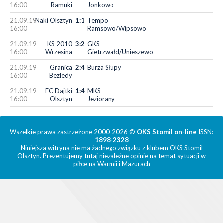
16:00
Ramuki
Jonkowo
21.09.19
Naki Olsztyn
1:1
Tempo
16:00
Ramsowo/Wipsowo
21.09.19
KS 2010
3:2
GKS
16:00
Wrzesina
Gietrzwałd/Unieszewo
21.09.19
Granica
2:4
Burza Słupy
16:00
Bezledy
21.09.19
FC Dajtki
1:4
MKS
16:00
Olsztyn
Jeziorany
Wszelkie prawa zastrzeżone 2000-2026 ©
OKS Stomil on-line
ISSN:
1898-2328
Niniejsza witryna nie ma żadnego związku z klubem OKS Stomil
Olsztyn. Prezentujemy tutaj niezależne opinie na temat sytuacji w
piłce na Warmii i Mazurach