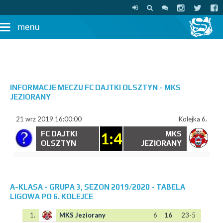
menu
INFORMACJE MECZU FC DAJTKI OLSZTYN - MKS
JEZIORANY
21 wrz 2019 16:00:00
Kolejka 6.
FC DAJTKI
1:4
MKS
OLSZTYN
JEZIORANY
A-KLASA - GRUPA 3, SEZON 2019/2020 - TABELA
LIGOWA PO 6. KOLEJCE
1.
MKS Jeziorany
6
16
23-5