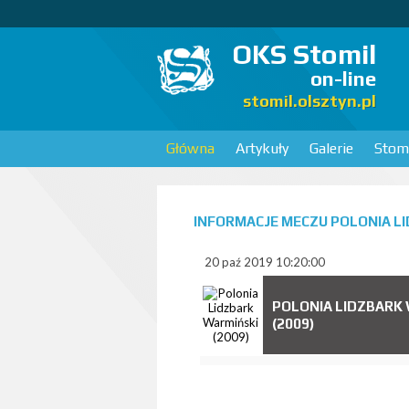
OKS Stomil
on-line
stomil.olsztyn.pl
Główna
Artykuły
Galerie
Stomi
INFORMACJE MECZU POLONIA LI
20 paź 2019 10:20:00
POLONIA LIDZBARK
(2009)