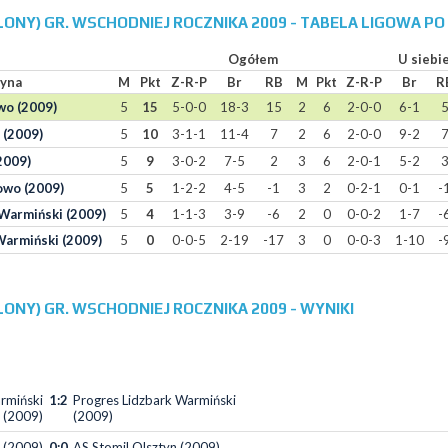
LONY) GR. WSCHODNIEJ ROCZNIKA 2009 - TABELA LIGOWA PO 
Ogółem
U siebi
yna
M
Pkt
Z-R-P
Br
RB
M
Pkt
Z-R-P
Br
R
o (2009)
5
15
5-0-0
18-3
15
2
6
2-0-0
6-1
 (2009)
5
10
3-1-1
11-4
7
2
6
2-0-0
9-2
2009)
5
9
3-0-2
7-5
2
3
6
2-0-1
5-2
owo (2009)
5
5
1-2-2
4-5
-1
3
2
0-2-1
0-1
-
Warmiński (2009)
5
4
1-1-3
3-9
-6
2
0
0-0-2
1-7
-
Warmiński (2009)
5
0
0-0-5
2-19
-17
3
0
0-0-3
1-10
-
LONY) GR. WSCHODNIEJ ROCZNIKA 2009 - WYNIKI
rmiński
1:2
Progres Lidzbark Warmiński
(2009)
(2009)
 (2009)
0:0
AS Stomil Olsztyn (2009)