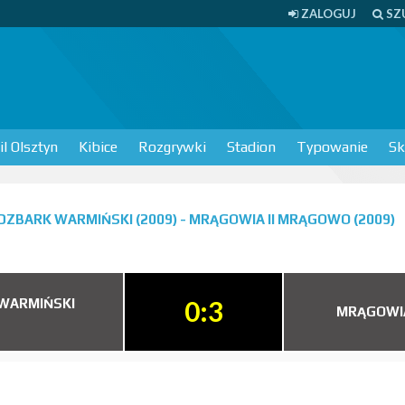
ZALOGUJ
SZ
l Olsztyn
Kibice
Rozgrywki
Stadion
Typowanie
Sk
DZBARK WARMIŃSKI (2009) - MRĄGOWIA II MRĄGOWO (2009)
0:3
 WARMIŃSKI
MRĄGOWIA