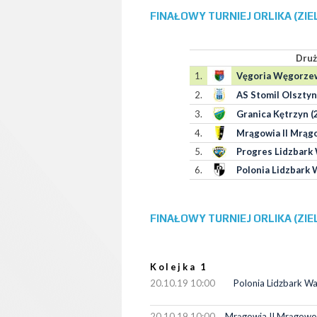
FINAŁOWY TURNIEJ ORLIKA (ZIE
Druż
1.
Vęgoria Węgorzew
2.
AS Stomil Olsztyn
3.
Granica Kętrzyn (
4.
Mrągowia II Mrąg
5.
Progres Lidzbark 
6.
Polonia Lidzbark 
FINAŁOWY TURNIEJ ORLIKA (ZIE
Kolejka 1
20.10.19 10:00
Polonia Lidzbark Wa
20.10.19 10:00
Mrągowia II Mrągowo