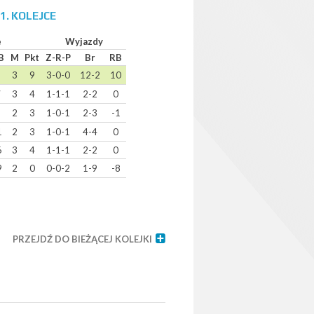
1. KOLEJCE
e
Wyjazdy
B
M
Pkt
Z-R-P
Br
RB
5
3
9
3-0-0
12-2
10
7
3
4
1-1-1
2-2
0
3
2
3
1-0-1
2-3
-1
1
2
3
1-0-1
4-4
0
6
3
4
1-1-1
2-2
0
9
2
0
0-0-2
1-9
-8
PRZEJDŹ DO BIEŻĄCEJ KOLEJKI