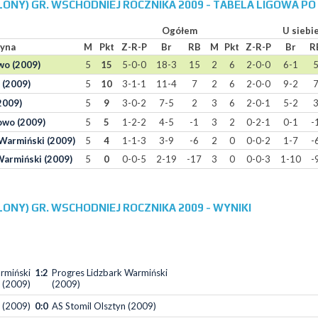
LONY) GR. WSCHODNIEJ ROCZNIKA 2009 - TABELA LIGOWA PO 
Ogółem
U siebi
yna
M
Pkt
Z-R-P
Br
RB
M
Pkt
Z-R-P
Br
R
o (2009)
5
15
5-0-0
18-3
15
2
6
2-0-0
6-1
 (2009)
5
10
3-1-1
11-4
7
2
6
2-0-0
9-2
2009)
5
9
3-0-2
7-5
2
3
6
2-0-1
5-2
owo (2009)
5
5
1-2-2
4-5
-1
3
2
0-2-1
0-1
-
Warmiński (2009)
5
4
1-1-3
3-9
-6
2
0
0-0-2
1-7
-
Warmiński (2009)
5
0
0-0-5
2-19
-17
3
0
0-0-3
1-10
-
LONY) GR. WSCHODNIEJ ROCZNIKA 2009 - WYNIKI
rmiński
1:2
Progres Lidzbark Warmiński
(2009)
(2009)
 (2009)
0:0
AS Stomil Olsztyn (2009)