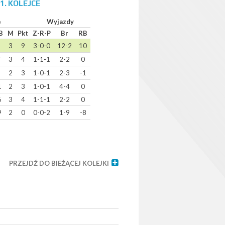
1. KOLEJCE
e
Wyjazdy
B
M
Pkt
Z-R-P
Br
RB
5
3
9
3-0-0
12-2
10
7
3
4
1-1-1
2-2
0
3
2
3
1-0-1
2-3
-1
1
2
3
1-0-1
4-4
0
6
3
4
1-1-1
2-2
0
9
2
0
0-0-2
1-9
-8
PRZEJDŹ DO BIEŻĄCEJ KOLEJKI