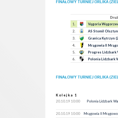
FINAŁOWY TURNIEJ ORLIKA (ZIE
Druż
1.
Vęgoria Węgorzew
2.
AS Stomil Olsztyn
3.
Granica Kętrzyn (
4.
Mrągowia II Mrąg
5.
Progres Lidzbark 
6.
Polonia Lidzbark 
FINAŁOWY TURNIEJ ORLIKA (ZIE
Kolejka 1
20.10.19 10:00
Polonia Lidzbark Wa
20.10.19 10:00
Mrągowia II Mrągowo