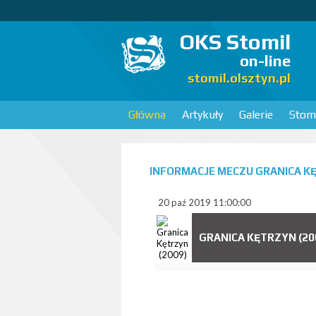
OKS Stomil
on-line
stomil.olsztyn.pl
Główna
Artykuły
Galerie
Stomi
INFORMACJE MECZU GRANICA KĘT
20 paź 2019 11:00:00
GRANICA KĘTRZYN (20