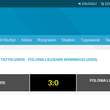
ZALOGUJ
SZ
l Olsztyn
Kibice
Rozgrywki
Stadion
Typowanie
Sk
RZYN (2009) - POLONIA LIDZBARK WARMIŃSKI (2009)
3:0
POLONIA L
09)