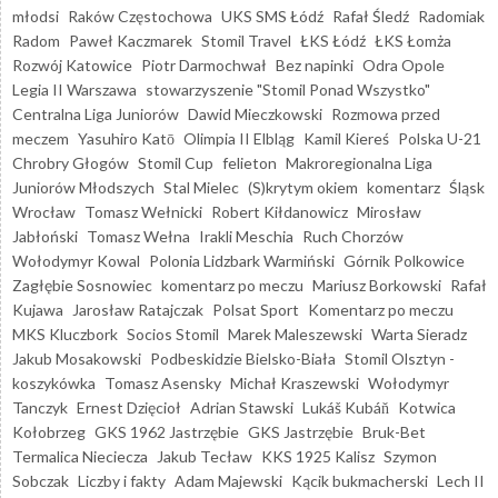
młodsi
Raków Częstochowa
UKS SMS Łódź
Rafał Śledź
Radomiak
Radom
Paweł Kaczmarek
Stomil Travel
ŁKS Łódź
ŁKS Łomża
Rozwój Katowice
Piotr Darmochwał
Bez napinki
Odra Opole
Legia II Warszawa
stowarzyszenie "Stomil Ponad Wszystko"
Centralna Liga Juniorów
Dawid Mieczkowski
Rozmowa przed
meczem
Yasuhiro Katō
Olimpia II Elbląg
Kamil Kiereś
Polska U-21
Chrobry Głogów
Stomil Cup
felieton
Makroregionalna Liga
Juniorów Młodszych
Stal Mielec
(S)krytym okiem
komentarz
Śląsk
Wrocław
Tomasz Wełnicki
Robert Kiłdanowicz
Mirosław
Jabłoński
Tomasz Wełna
Irakli Meschia
Ruch Chorzów
Wołodymyr Kowal
Polonia Lidzbark Warmiński
Górnik Polkowice
Zagłębie Sosnowiec
komentarz po meczu
Mariusz Borkowski
Rafał
Kujawa
Jarosław Ratajczak
Polsat Sport
Komentarz po meczu
MKS Kluczbork
Socios Stomil
Marek Maleszewski
Warta Sieradz
Jakub Mosakowski
Podbeskidzie Bielsko-Biała
Stomil Olsztyn -
koszykówka
Tomasz Asensky
Michał Kraszewski
Wołodymyr
Tanczyk
Ernest Dzięcioł
Adrian Stawski
Lukáš Kubáň
Kotwica
Kołobrzeg
GKS 1962 Jastrzębie
GKS Jastrzębie
Bruk-Bet
Termalica Nieciecza
Jakub Tecław
KKS 1925 Kalisz
Szymon
Sobczak
Liczby i fakty
Adam Majewski
Kącik bukmacherski
Lech II