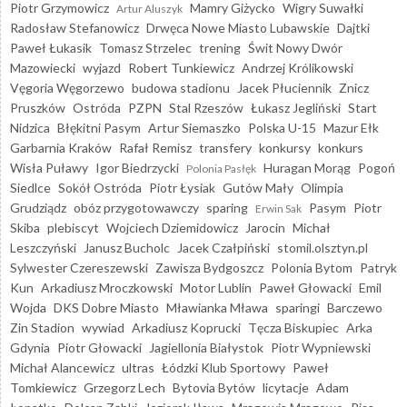
Piotr Grzymowicz
Mamry Giżycko
Wigry Suwałki
Artur Aluszyk
Radosław Stefanowicz
Drwęca Nowe Miasto Lubawskie
Dajtki
Paweł Łukasik
Tomasz Strzelec
trening
Świt Nowy Dwór
Mazowiecki
wyjazd
Robert Tunkiewicz
Andrzej Królikowski
Vęgoria Węgorzewo
budowa stadionu
Jacek Płuciennik
Znicz
Pruszków
Ostróda
PZPN
Stal Rzeszów
Łukasz Jegliński
Start
Nidzica
Błękitni Pasym
Artur Siemaszko
Polska U-15
Mazur Ełk
Garbarnia Kraków
Rafał Remisz
transfery
konkursy
konkurs
Wisła Puławy
Igor Biedrzycki
Huragan Morąg
Pogoń
Polonia Pasłęk
Siedlce
Sokół Ostróda
Piotr Łysiak
Gutów Mały
Olimpia
Grudziądz
obóz przygotowawczy
sparing
Pasym
Piotr
Erwin Sak
Skiba
plebiscyt
Wojciech Dziemidowicz
Jarocin
Michał
Leszczyński
Janusz Bucholc
Jacek Czałpiński
stomil.olsztyn.pl
Sylwester Czereszewski
Zawisza Bydgoszcz
Polonia Bytom
Patryk
Kun
Arkadiusz Mroczkowski
Motor Lublin
Paweł Głowacki
Emil
Wojda
DKS Dobre Miasto
Mławianka Mława
sparingi
Barczewo
Zin Stadion
wywiad
Arkadiusz Koprucki
Tęcza Biskupiec
Arka
Gdynia
Piotr Głowacki
Jagiellonia Białystok
Piotr Wypniewski
Michał Alancewicz
ultras
Łódzki Klub Sportowy
Paweł
Tomkiewicz
Grzegorz Lech
Bytovia Bytów
licytacje
Adam