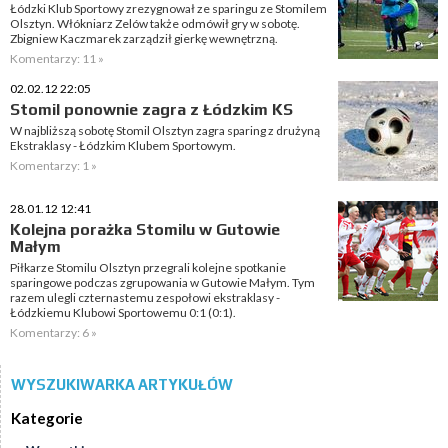
Łódzki Klub Sportowy zrezygnował ze sparingu ze Stomilem
Olsztyn. Włókniarz Zelów także odmówił gry w sobotę.
Zbigniew Kaczmarek zarządził gierkę wewnętrzną.
Komentarzy: 11 »
02.02.12 22:05
Stomil ponownie zagra z Łódzkim KS
W najbliższą sobotę Stomil Olsztyn zagra sparing z drużyną
Ekstraklasy - Łódzkim Klubem Sportowym.
Komentarzy: 1 »
28.01.12 12:41
Kolejna porażka Stomilu w Gutowie
Małym
Piłkarze Stomilu Olsztyn przegrali kolejne spotkanie
sparingowe podczas zgrupowania w Gutowie Małym. Tym
razem ulegli czternastemu zespołowi ekstraklasy -
Łódzkiemu Klubowi Sportowemu 0:1 (0:1).
Komentarzy: 6 »
WYSZUKIWARKA ARTYKUŁÓW
Kategorie