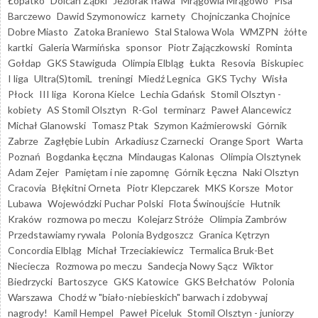
Łopatko
Dolcan Ząbki
Jeziorak Iława
Mrągowia Mrągowo
Pisa
Barczewo
Dawid Szymonowicz
karnety
Chojniczanka Chojnice
Dobre Miasto
Zatoka Braniewo
Stal Stalowa Wola
WMZPN
żółte
kartki
Galeria Warmińska
sponsor
Piotr Zajączkowski
Rominta
Gołdap
GKS Stawiguda
Olimpia Elbląg
Łukta
Resovia
Biskupiec
I liga
Ultra(S)tomiL
treningi
Miedź Legnica
GKS Tychy
Wisła
Płock
III liga
Korona Kielce
Lechia Gdańsk
Stomil Olsztyn -
kobiety
AS Stomil Olsztyn
R-Gol
terminarz
Paweł Alancewicz
Michał Glanowski
Tomasz Ptak
Szymon Kaźmierowski
Górnik
Zabrze
Zagłębie Lubin
Arkadiusz Czarnecki
Orange Sport
Warta
Poznań
Bogdanka Łęczna
Mindaugas Kalonas
Olimpia Olsztynek
Adam Zejer
Pamiętam i nie zapomnę
Górnik Łęczna
Naki Olsztyn
Cracovia
Błękitni Orneta
Piotr Klepczarek
MKS Korsze
Motor
Lubawa
Wojewódzki Puchar Polski
Flota Świnoujście
Hutnik
Kraków
rozmowa po meczu
Kolejarz Stróże
Olimpia Zambrów
Przedstawiamy rywala
Polonia Bydgoszcz
Granica Kętrzyn
Concordia Elbląg
Michał Trzeciakiewicz
Termalica Bruk-Bet
Nieciecza
Rozmowa po meczu
Sandecja Nowy Sącz
Wiktor
Biedrzycki
Bartoszyce
GKS Katowice
GKS Bełchatów
Polonia
Warszawa
Chodź w "biało-niebieskich" barwach i zdobywaj
nagrody!
Kamil Hempel
Paweł Piceluk
Stomil Olsztyn - juniorzy