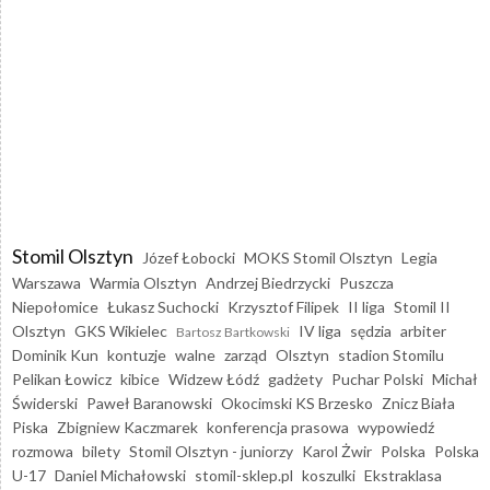
Stomil Olsztyn
Józef Łobocki
MOKS Stomil Olsztyn
Legia
Warszawa
Warmia Olsztyn
Andrzej Biedrzycki
Puszcza
Niepołomice
Łukasz Suchocki
Krzysztof Filipek
II liga
Stomil II
Olsztyn
GKS Wikielec
IV liga
sędzia
arbiter
Bartosz Bartkowski
Dominik Kun
kontuzje
walne
zarząd
Olsztyn
stadion Stomilu
Pelikan Łowicz
kibice
Widzew Łódź
gadżety
Puchar Polski
Michał
Świderski
Paweł Baranowski
Okocimski KS Brzesko
Znicz Biała
Piska
Zbigniew Kaczmarek
konferencja prasowa
wypowiedź
rozmowa
bilety
Stomil Olsztyn - juniorzy
Karol Żwir
Polska
Polska
U-17
Daniel Michałowski
stomil-sklep.pl
koszulki
Ekstraklasa