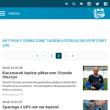
menu
ARTYKUŁY OZNACZONE TAGIEM ŁÓDZKI KLUB SPORTOWY
(24)
1
2
26.02.13 10:18
Kaczmarek będzie piłkarzem Stomilu
Olsztyn
Stomil Olsztyn we wtorek popołudniu podpisze kontrakt z
Pawłem Kaczmarkiem. Umowa będzie obowiązywała do
końca czerwca.
Komentarzy: 9 »
03.02.12 21:25
Sparingu z ŁKS-em nie będzie!