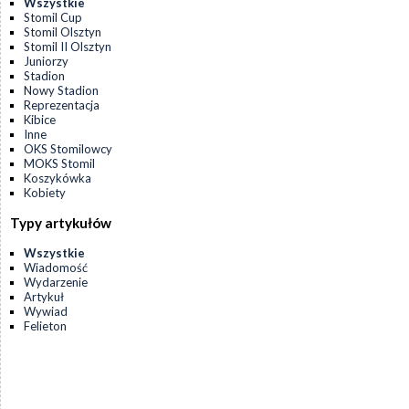
Wszystkie
Stomil Cup
Stomil Olsztyn
Stomil II Olsztyn
Juniorzy
Stadion
Nowy Stadion
Reprezentacja
Kibice
Inne
OKS Stomilowcy
MOKS Stomil
Koszykówka
Kobiety
Typy artykułów
Wszystkie
Wiadomość
Wydarzenie
Artykuł
Wywiad
Felieton